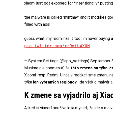
xiaomi just got exposed for *intentionally* puttin
the malware is called "mintnav" and it modifies 
filled with ads!
guess what, my redmi has it too! im never buying an
pic.twitter.com/rr9wthWXUM
— System Settings (@app_settings)
September 3
Musíme ale spomenúť, že
táto zmena sa týka le
Xiaomi, resp. Redmi. U nás v redakcii sme zmenu 
týka
len vybraných regiónov
. Ide však o malvér 
K zmene sa vyjadrilo aj Xia
Aj keď si viacerí používatelia mysleli, že ide o malv