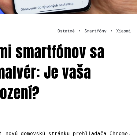
Ostatné
•
Smartfóny
•
Xiaomi
omi smartfónov sa
malvér: Je vaša
ození?
i novú domovskú stránku prehliadača Chrome.