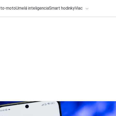
uto-moto
Umelá inteligencia
Smart hodinky
Viac
HLO BY VÁS ZAUJÍMAŤ
lačové správy
27. júla 2026
•
4m
ADÁVANIA
Tieto zdravotné fu
so Samsung telefó
Zadajte frázu pre vyhľadanie
Roman Kadlec