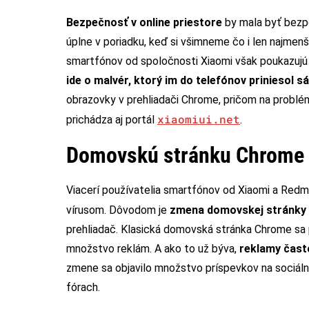
Bezpečnosť v online priestore
by mala byť bezpo
úplne v poriadku, keď si všimneme čo i len najmenši
smartfónov od spoločnosti Xiaomi však poukazujú
ide o malvér, ktorý im do telefónov priniesol 
obrazovky v prehliadači Chrome, pričom na problém 
xiaomiui.net
prichádza aj portál
.
Domovskú stránku Chrome n
Viacerí používatelia smartfónov od Xiaomi a Redmi 
vírusom. Dôvodom je
zmena domovskej stránky 
prehliadač. Klasická domovská stránka Chrome sa 
množstvo reklám. A ako to už býva,
reklamy čast
zmene sa objavilo množstvo príspevkov na sociálne
fórach.