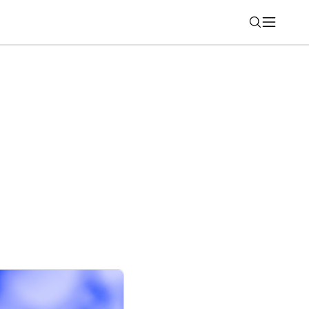
Nájsť
nkcie hodiniek Galaxy Watch fungujú iba
nom. Mnohí o tom netušia