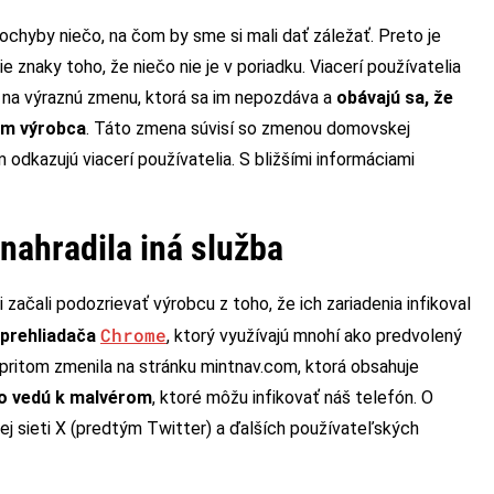
chyby niečo, na čom by sme si mali dať záležať. Preto je
e znaky toho, že niečo nie je v poriadku. Viacerí používatelia
 na výraznú zmenu, ktorá sa im nepozdáva a
obávajú sa, že
sám výrobca
. Táto zmena súvisí so zmenou domovskej
odkazujú viacerí používatelia. S bližšími informáciami
ahradila iná služba
začali podozrievať výrobcu z toho, že ich zariadenia infikoval
Chrome
prehliadača
, ktorý využívajú mnohí ako predvolený
pritom zmenila na stránku mintnav.com, ktorá obsahuje
o vedú k malvérom
, ktoré môžu infikovať náš telefón. O
j sieti X (predtým Twitter) a ďalších používateľských