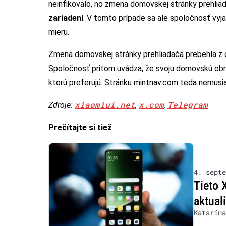
neinfikovalo, no zmena domovskej stránky prehlia
zariadení
. V tomto prípade sa ale spoločnosť vyja
mieru.
Zmena domovskej stránky prehliadača prebehla z
Spoločnosť pritom uvádza, že svoju domovskú obr
ktorú preferujú. Stránku mintnav.com teda nemusi
xiaomiui.net
x.com
Telegram
Zdroje:
,
,
Prečítajte si tiež
4. septe
Tieto 
aktual
Katarína