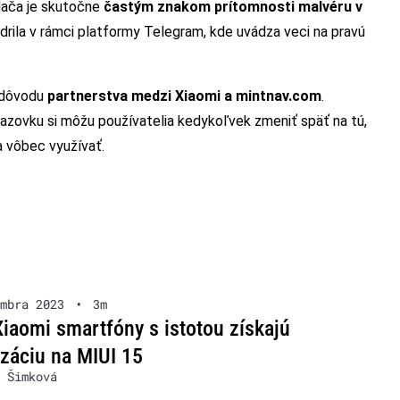
dača je skutočne
častým znakom prítomnosti malvéru v
drila v rámci platformy Telegram, kde uvádza veci na pravú
 dôvodu
partnerstva medzi Xiaomi a mintnav.com
.
azovku si môžu používatelia kedykoľvek zmeniť späť na tú,
a vôbec využívať.
mbra 2023
•
3m
Xiaomi smartfóny s istotou získajú
izáciu na MIUI 15
 Šimková