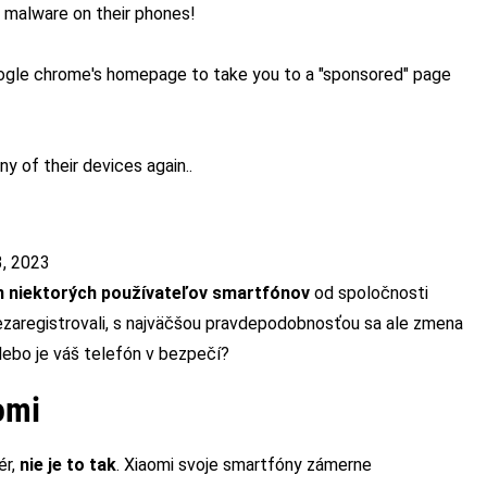
g malware on their phones!
google chrome's homepage to take you to a "sponsored" page
y of their devices again..
, 2023
n niektorých používateľov smartfónov
od spoločnosti
nezaregistrovali, s najväčšou pravdepodobnosťou sa ale zmena
alebo je váš telefón v bezpečí?
omi
ér,
nie je to tak
. Xiaomi svoje smartfóny zámerne