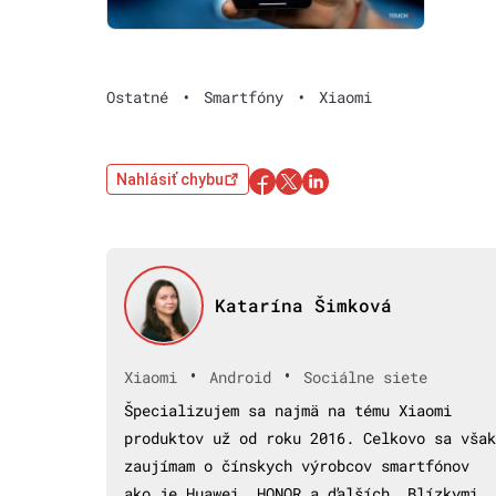
Ostatné
•
Smartfóny
•
Xiaomi
Nahlásiť chybu
Katarína Šimková
•
•
Xiaomi
Android
Sociálne siete
Špecializujem sa najmä na tému Xiaomi
produktov už od roku 2016. Celkovo sa však
zaujímam o čínskych výrobcov smartfónov
ako je Huawei, HONOR a ďalších. Blízkymi