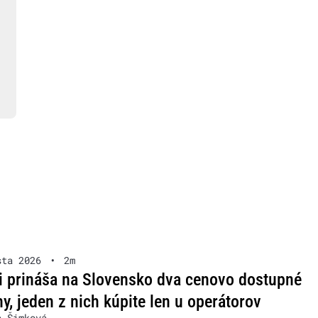
sta 2026
•
2m
i prináša na Slovensko dva cenovo dostupné
ny, jeden z nich kúpite len u operátorov
a Šimková