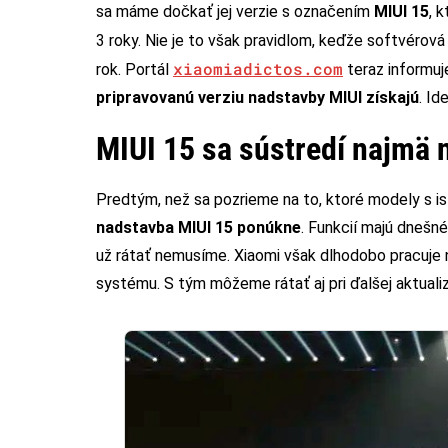
sa máme dočkať jej verzie s označením
MIUI 15
, 
3 roky. Nie je to však pravidlom, keďže softvérov
xiaomiadictos.com
rok. Portál
teraz informuj
pripravovanú verziu nadstavby MIUI získajú
. Id
MIUI 15 sa sústredí najmä 
Predtým, než sa pozrieme na to, ktoré modely s is
nadstavba MIUI 15 ponúkne
. Funkcií majú dneš
už rátať nemusíme. Xiaomi však dlhodobo pracuje
systému. S tým môžeme rátať aj pri ďalšej aktualiz