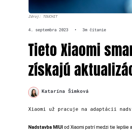
Zdroj: TOUCHIT
4. septembra 2023
•
3m čítanie
Tieto Xiaomi smar
získajú aktualizá
Katarína Šimková
Xiaomi už pracuje na adaptácii nads
Nadstavba MIUI
od Xiaomi patrí medzi tie lepšie 