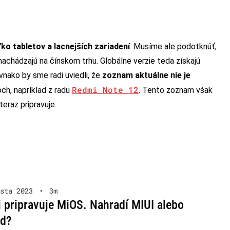
ko tabletov a lacnejších zariadení
. Musíme ale podotknúť,
nachádzajú na čínskom trhu. Globálne verzie teda získajú
vnako by sme radi uviedli, že
zoznam aktuálne nie je
Redmi Note 12
och, napríklad z radu
. Tento zoznam však
teraz pripravuje.
sta 2023
•
3m
 pripravuje MiOS. Nahradí MIUI alebo
id?