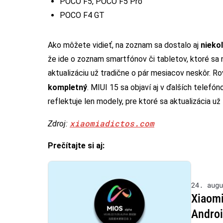
POCO F5, POCO F5 Pro
POCO F4 GT
Ako môžete vidieť, na zoznam sa dostalo aj
niekoľ
že ide o zoznam smartfónov či tabletov, ktoré sa 
aktualizáciu už tradične o pár mesiacov neskôr. Ro
kompletný
. MIUI 15 sa objaví aj v ďalších telefón
reflektuje len modely, pre ktoré sa aktualizácia už 
xiaomiadictos.com
Zdroj:
Prečítajte si aj:
24. augu
Xiaomi
Andro