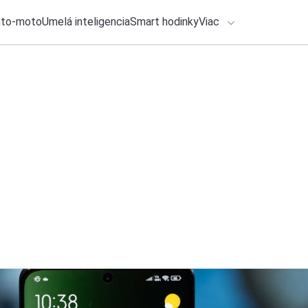
uto-moto
Umelá inteligencia
Smart hodinky
Viac
HLO BY VÁS ZAUJÍMAŤ
lačové správy
31. júla 2026
•
2m
Používate Revolut?
ADÁVANIA
zadarmo
Zadajte frázu pre vyhľadanie
Roman Kadlec