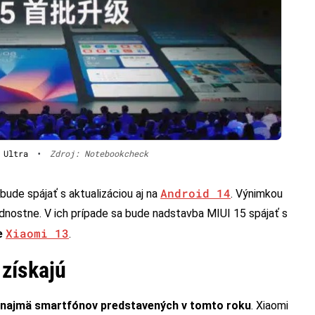
 Ultra
•
Zdroj: Notebookcheck
Android 14
ude spájať s aktualizáciou aj na
. Výnimkou
dnostne. V ich prípade sa bude nadstavba MIUI 15 spájať s
Xiaomi 13
ie
.
 získajú
najmä smartfónov predstavených v tomto roku
. Xiaomi