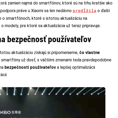
ktorá zamieri najmä do smartfónov, ktoré sú na trhu kratšie ako
predĺžila
á podpora práve u Xiaomi sa len nedávno
o ďalší
e o smartfónoch, ktoré s istotou aktualizáciu na
e o modely, pre ktoré sa aktualizácia už teraz pripravuje.
na bezpečnosť používateľov
totou aktualizáciu získajú si pripomenieme,
čo vlastne
né smartfóny už dosť, s väčšími zmenami teda pravdepodobne
 na
bezpečnosti používateľov
a lepšej optimalizácii
ácii.