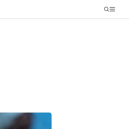
Nájsť
 Môžete získať predplatné ChatGPT