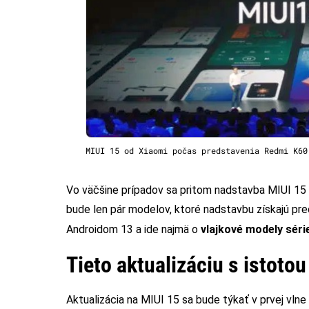
MIUI 15 od Xiaomi počas predstavenia Redmi K60
Vo väčšine prípadov sa pritom nadstavba MIUI 15 b
bude len pár modelov, ktoré nadstavbu získajú pre
Androidom 13 a ide najmä o
vlajkové modely sér
Tieto aktualizáciu s istotou
Aktualizácia na MIUI 15 sa bude týkať v prvej vlne