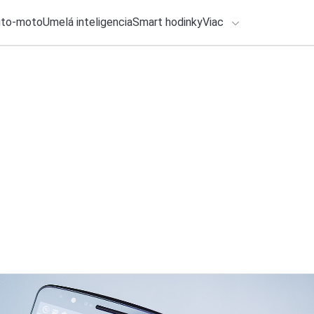
uto-moto
Umelá inteligencia
Smart hodinky
Viac
HLO BY VÁS ZAUJÍMAŤ
lačové správy
ADÁVANIA
2. augusta 2026
•
5m
Používate Bluetooth
Zadajte frázu pre vyhľadanie
Katarína Šimková