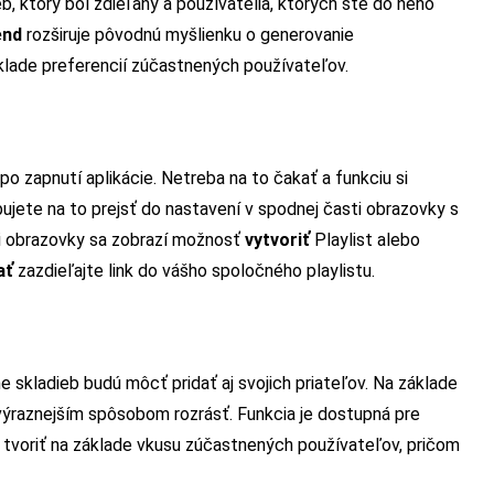
b, ktorý bol zdieľaný a používatelia, ktorých ste do neho
end
rozširuje pôvodnú myšlienku o generovanie
klade preferencií zúčastnených používateľov.
o zapnutí aplikácie. Netreba na to čakať a funkciu si
bujete na to prejsť do nastavení v spodnej časti obrazovky s
ti obrazovky sa zobrazí možnosť
vytvoriť
Playlist alebo
ať
zazdieľajte link do vášho spoločného playlistu.
 skladieb budú môcť pridať aj svojich priateľov. Na základe
 výraznejším spôsobom rozrásť. Funkcia je dostupná pre
e tvoriť na základe vkusu zúčastnených používateľov, pričom