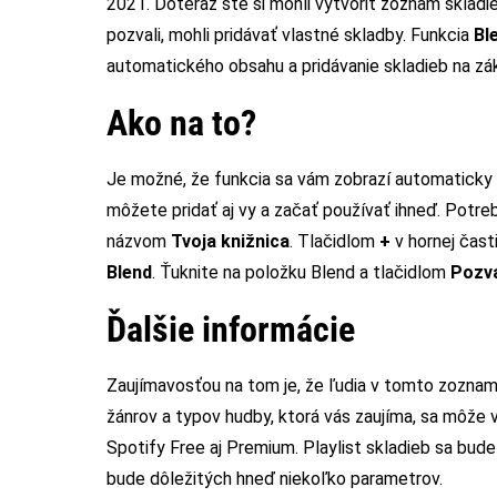
2021. Doteraz ste si mohli vytvoriť zoznam skladie
pozvali, mohli pridávať vlastné skladby. Funkcia
Bl
automatického obsahu a pridávanie skladieb na zá
Ako na to?
Je možné, že funkcia sa vám zobrazí automaticky p
môžete pridať aj vy a začať používať ihneď. Potre
názvom
Tvoja knižnica
. Tlačidlom
+
v hornej čas
Blend
. Ťuknite na položku Blend a tlačidlom
Pozv
Ďalšie informácie
Zaujímavosťou na tom je, že ľudia v tomto zozname
žánrov a typov hudby, ktorá vás zaujíma, sa môže
Spotify Free aj Premium. Playlist skladieb sa bud
bude dôležitých hneď niekoľko parametrov.