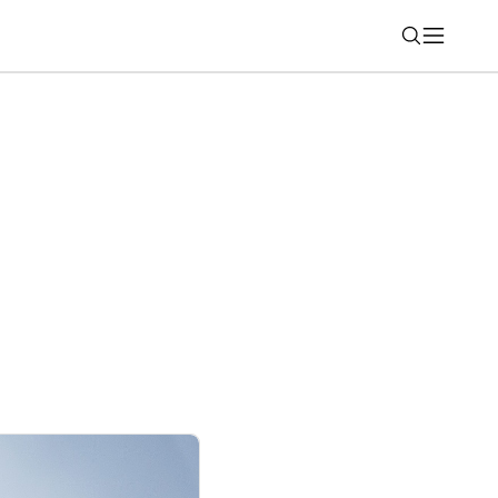
Nájsť
 stále zapnutý? Toto by ste mali vedieť