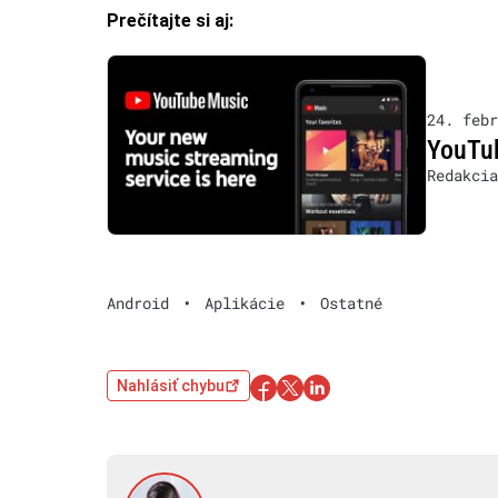
Prečítajte si aj:
24. febr
YouTub
Redakcia
Android
•
Aplikácie
•
Ostatné
Nahlásiť chybu