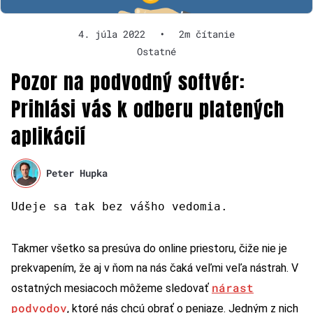
4. júla 2022
•
2m čítanie
Ostatné
Pozor na podvodný softvér:
Prihlási vás k odberu platených
aplikácií
Peter Hupka
Udeje sa tak bez vášho vedomia.
Takmer všetko sa presúva do online priestoru, čiže nie je
prekvapením, že aj v ňom na nás čaká veľmi veľa nástrah. V
nárast
ostatných mesiacoch môžeme sledovať
podvodov
, ktoré nás chcú obrať o peniaze. Jedným z nich