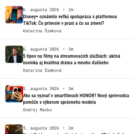
6. augusta 2026
•
2m
Disney+ oznámilo veľkú spoluprácu s platformou
TikTok: Čo prinesie v praxi a čo sa zmení?
Katarína Šimková
6. augusta 2026
•
3m
5 tipov na filmy na streamovacích službách: akčná
novinka aj kvalitná dráma a mnoho ďalšieho
Katarína Šimková
5. augusta 2026
•
3m
Ako sa vyznať v smartfónoch HONOR? Nový sprievodca
pomôže s výberom správneho modelu
Ondrej Macko
5. augusta 2026
•
2m