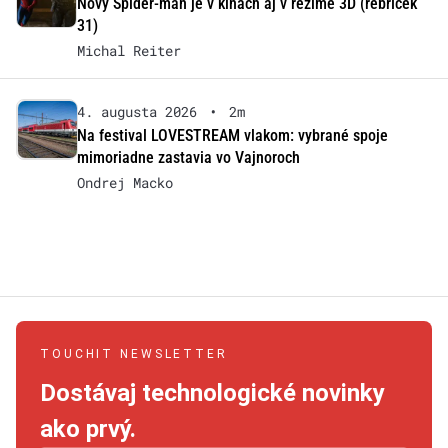
Nový Spider-man je v kinách aj v režime 3D (rebríček
31)
Michal Reiter
4. augusta 2026
•
2m
Na festival LOVESTREAM vlakom: vybrané spoje
mimoriadne zastavia vo Vajnoroch
Ondrej Macko
TOUCHIT NEWSLETTER
Dostávaj technologické novinky
ako prvý.