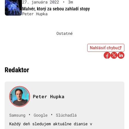
27. januára 2022
•
3m
Malvér, ktorý za sebou zahladí stopy
Peter Hupka
Ostatné
Nahlásiť chybu
Redaktor
Peter Hupka
•
•
Samsung
Google
Slúchadlá
Každý deň sledujem aktuálne dianie v