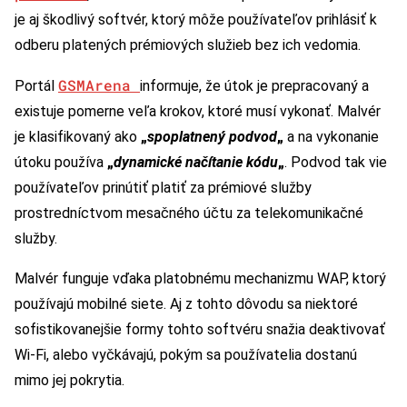
je aj škodlivý softvér, ktorý môže používateľov prihlásiť k
odberu platených prémiových služieb bez ich vedomia.
GSMArena
Portál
informuje, že útok je prepracovaný a
existuje pomerne veľa krokov, ktoré musí vykonať. Malvér
je klasifikovaný ako
„
spoplatnený podvod
„
a na vykonanie
útoku používa
„
dynamické načítanie kódu
„
. Podvod tak vie
používateľov prinútiť platiť za prémiové služby
prostredníctvom mesačného účtu za telekomunikačné
služby.
Malvér funguje vďaka platobnému mechanizmu WAP, ktorý
používajú mobilné siete. Aj z tohto dôvodu sa niektoré
sofistikovanejšie formy tohto softvéru snažia deaktivovať
Wi-Fi, alebo vyčkávajú, pokým sa používatelia dostanú
mimo jej pokrytia.