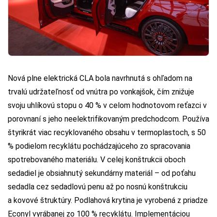
Nová plne elektrická CLA bola navrhnutá s ohľadom na
trvalú udržateľnosť od vnútra po vonkajšok, čím znižuje
svoju uhlíkovú stopu o 40 % v celom hodnotovom reťazci v
porovnaní s jeho neelektrifikovaným predchodcom. Používa
štyrikrát viac recyklovaného obsahu v termoplastoch, s 50
% podielom recyklátu pochádzajúceho zo spracovania
spotrebovaného materiálu. V celej konštrukcii oboch
sedadiel je obsiahnutý sekundárny materiál – od poťahu
sedadla cez sedadlovú penu až po nosnú konštrukciu
a kovové štruktúry. Podlahová krytina je vyrobená z priadze
Econyl vyrábanej zo 100 % recyklátu. Implementáciou