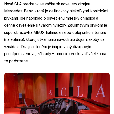
Nová CLA predstavuje začiatok novej éry dizajnu
Mercedes-Benz, ktorý je definovaný niekoľkými ikonickými
prvkami. Ide napríklad o osvetlenú mriežky chladiča a
denné osvetlenie s tvarom hviezdy. Zaujímavým prvkom je
superobrazovka MBUX tiahnuca sa po celej šírke interiéru
(na želanie), ktorej stvárnenie navodzuje dojem, akoby sa
vznášala. Dizajn interiéru je inšpirovaný dizajnovým
princípom zenovej záhrady – umenie redukovať všetko na
to podstatné.