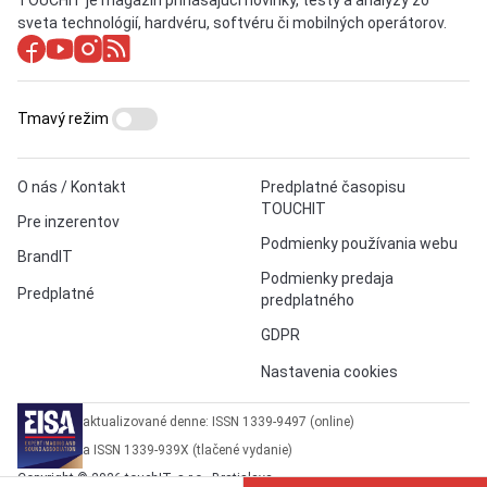
sveta technológií, hardvéru, softvéru či mobilných operátorov.
Tmavý režim
O nás / Kontakt
Predplatné časopisu
TOUCHIT
Pre inzerentov
Podmienky používania webu
BrandIT
Podmienky predaja
Predplatné
predplatného
GDPR
Nastavenia cookies
aktualizované denne: ISSN 1339-9497 (online)
a ISSN 1339-939X (tlačené vydanie)
Copyright © 2026 touchIT, s.r.o., Bratislava.