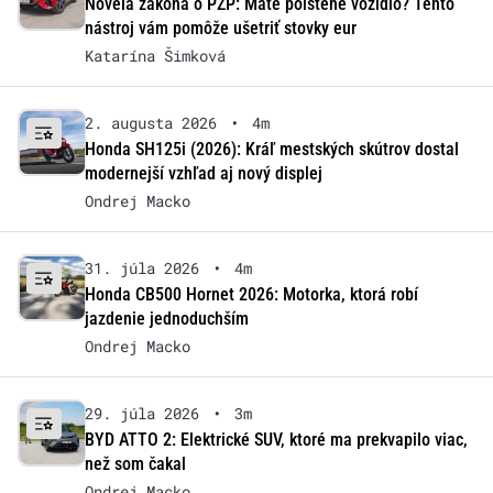
Novela zákona o PZP: Máte poistené vozidlo? Tento
nástroj vám pomôže ušetriť stovky eur
Katarína Šimková
2. augusta 2026
•
4m
Honda SH125i (2026): Kráľ mestských skútrov dostal
modernejší vzhľad aj nový displej
Ondrej Macko
31. júla 2026
•
4m
Honda CB500 Hornet 2026: Motorka, ktorá robí
jazdenie jednoduchším
Ondrej Macko
29. júla 2026
•
3m
BYD ATTO 2: Elektrické SUV, ktoré ma prekvapilo viac,
než som čakal
Ondrej Macko