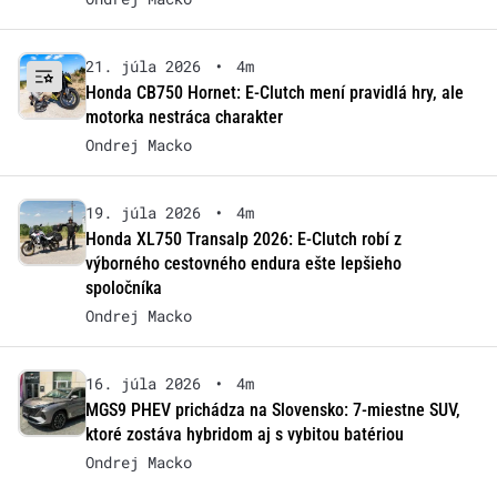
21. júla 2026
•
4m
Honda CB750 Hornet: E-Clutch mení pravidlá hry, ale
motorka nestráca charakter
Ondrej Macko
19. júla 2026
•
4m
Honda XL750 Transalp 2026: E-Clutch robí z
výborného cestovného endura ešte lepšieho
spoločníka
Ondrej Macko
16. júla 2026
•
4m
MGS9 PHEV prichádza na Slovensko: 7-miestne SUV,
ktoré zostáva hybridom aj s vybitou batériou
Ondrej Macko