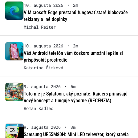
10. augusta 2026
•
2m
V Microsoft Edge prestanú fungovať staré blokovače
reklamy a iné doplnky
Michal Reiter
10. augusta 2026
•
2m
Váš Android telefón vám čoskoro umožní lepšie si
prispôsobiť prostredie
Katarína Šimková
9. augusta 2026
•
5m
Toto nie je Splatoon, aký poznáte. Raiders prinášajú
nový koncept a funguje výborne (RECENZIA)
Roman Kadlec
9. augusta 2026
•
3m
Samsung UE55M80H: Mini LED televízor, ktorý stavia