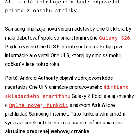
AI. Umelá inteligencia bude odpovedať
priamo z obsahu stránky.
Samsung finalizuje novú verziu nadstavby One UI, ktorá by
Galaxy S26
mala debutovať spolu so smartfónmi série
.
Pôjde o verziu One UI 8.5, no internetom už kolujú prvé
informácie aj o verzii One UI 9, ktorej by sme sa mohli
dočkať v lete tohto roka.
Portál Android Authority objavil v zdrojovom kóde
širšieho
nadstavby One UI 9 animácie pripravovaného
skladacieho smartfónu
Galaxy Z Fold, ale aj zmienky
úplne novej funkcii
o
s názvom
Ask AI
pre
prehliadač Samsung Internet. Táto funkcia vám umožní
využívať umelú inteligenciu na prácu s informáciami na
aktuálne otvorenej webovej stránke
.