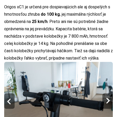
Origos xC1 je určená pre dospievajúcich ale aj dospelých s
hmotnosťou zhruba
do 100 kg
, jej maximálna rýchlosť je
obmedzená na
25 km/h
. Preto ani nie sú potrebné žiadne
oprávnenia na jej prevádzku. Kapacita batérie, ktorá sa
nachádza v podstave kolobežky je 7 800 mAh, hmotnosť
celej kolobežky je 14 kg. Na pohodlné prenášanie sa obe
časti kolobežky prichytávajú háčikom. Tiež sa dajú riadidlá z
kolobežky ľahko vybrať, prípadne nastaviť ich výška.