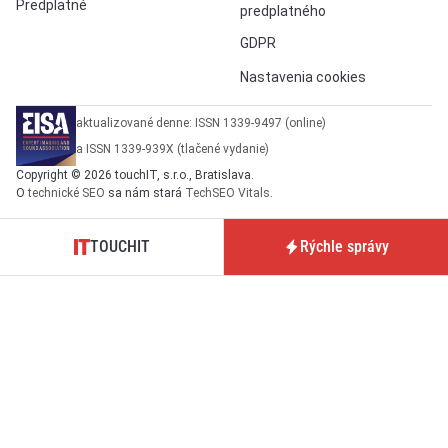
Predplatné
predplatného
GDPR
Nastavenia cookies
aktualizované denne: ISSN 1339-9497 (online)
a ISSN 1339-939X (tlačené vydanie)
Copyright © 2026 touchIT, s.r.o., Bratislava.
O
technické SEO
sa nám stará
TechSEO Vitals
.
TOUCHIT
Rýchle správy