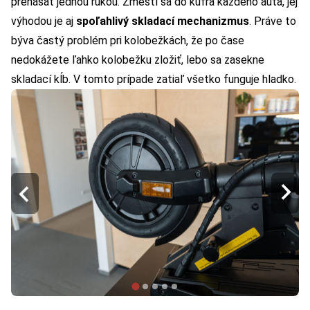
prenášať jednou rukou. Zmestí sa do kufra každého auta, jej
výhodou je aj
spoľahlivý skladací mechanizmus
. Práve to
býva častý problém pri kolobežkách, že po čase
nedokážete ľahko kolobežku zložiť, lebo sa zasekne
skladací kĺb. V tomto prípade zatiaľ všetko funguje hladko.