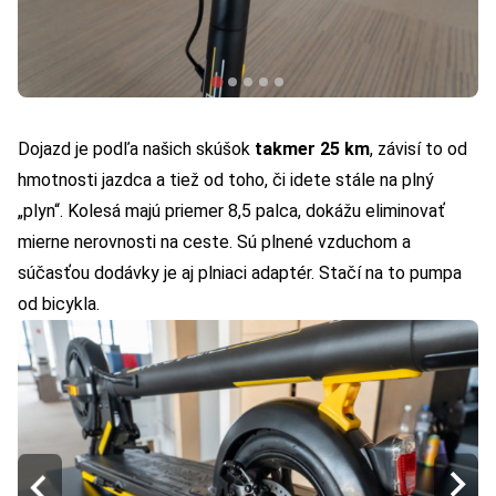
Dojazd je podľa našich skúšok
takmer 25 km
, závisí to od
hmotnosti jazdca a tiež od toho, či idete stále na plný
„plyn“. Kolesá majú priemer 8,5 palca, dokážu eliminovať
mierne nerovnosti na ceste. Sú plnené vzduchom a
súčasťou dodávky je aj plniaci adaptér. Stačí na to pumpa
od bicykla.