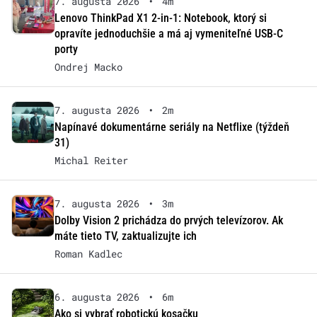
7. augusta 2026
•
4m
Lenovo ThinkPad X1 2-in-1: Notebook, ktorý si
opravíte jednoduchšie a má aj vymeniteľné USB-C
porty
Ondrej Macko
7. augusta 2026
•
2m
Napínavé dokumentárne seriály na Netflixe (týždeň
31)
Michal Reiter
7. augusta 2026
•
3m
Dolby Vision 2 prichádza do prvých televízorov. Ak
máte tieto TV, zaktualizujte ich
Roman Kadlec
6. augusta 2026
•
6m
Ako si vybrať robotickú kosačku