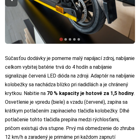
Súčasťou dodávky je pomerne malý napájací zdroj, nabíjanie
celkom vybitej batérie trvá do 4 hodín a nabíjanie
signalizuje červená LED dióda na zdroji. Adaptér na nabíjanie
kolobežky sa nachádza blízko pri riadidlách a je chránený
krytkou. Nabitie na
70 % kapacity je hotové za 1,5 hodiny
.
Osvetlenie je vpredu (biele) a vzadu (červené), zapína sa
krátkym potlačením zapínacieho tlačidla kolobežky. Dlhé
potlačenie tohto tlačidla prepína medzi rýchlosťami,
pričom existujú dva stupne. Prvý má obmedzenie do zhruba
12 km/h a zaradený je primárne pri každom zapnutí