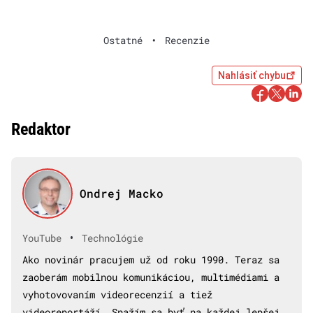
Ostatné
•
Recenzie
Nahlásiť chybu
Redaktor
Ondrej Macko
•
YouTube
Technológie
Ako novinár pracujem už od roku 1990. Teraz sa
zaoberám mobilnou komunikáciou, multimédiami a
vyhotovovaním videorecenzií a tiež
videoreportáží. Snažím sa byť na každej lepšej