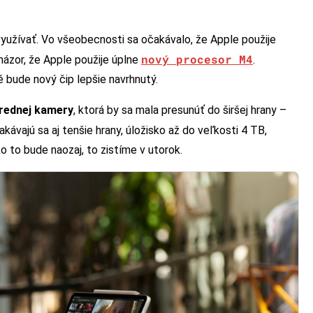
yužívať. Vo všeobecnosti sa očakávalo, že Apple použije
nový procesor M4
ázor, že Apple použije úplne
.
ré bude nový čip lepšie navrhnutý.
rednej kamery
, ktorá by sa mala presunúť do širšej hrany –
akávajú sa aj tenšie hrany, úložisko až do veľkosti 4 TB,
o to bude naozaj, to zistíme v utorok.