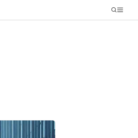
Nájsť
 stále zapnutý? Toto by ste mali vedieť