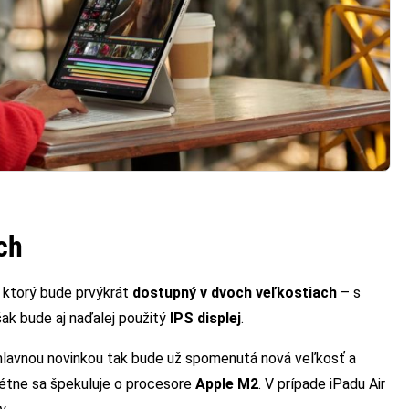
ch
, ktorý bude prvýkrát
dostupný v dvoch veľkostiach
– s
šak bude aj naďalej použitý
IPS displej
.
 hlavnou novinkou tak bude už spomenutá nová veľkosť a
étne sa špekuluje o procesore
Apple M2
. V prípade iPadu Air