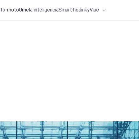
uto-moto
Umelá inteligencia
Smart hodinky
Viac
HLO BY VÁS ZAUJÍMAŤ
lačové správy
ADÁVANIA
2. augusta 2026
•
5m
Používate Bluetooth
Zadajte frázu pre vyhľadanie
Katarína Šimková