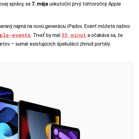
ovej správy, sa
7. mája
uskutoční prvý tohtoročný Apple
eraný najmä na novú generáciu iPadov. Event môžete naživo
ple-events
35 minút
. Trvať by mal
a očakáva sa, že
tov – sumár existujúcich špekulácií zhrnuli portály