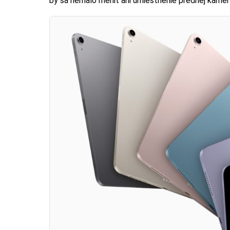
by sa nemalo meniť ani umiestnenie prednej kamer