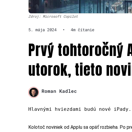
Zdroj: Microsoft Copilot
5. mája 2024
•
4m čítanie
Prvý tohtoročný 
utorok, tieto no
Roman Kadlec
Hlavnými hviezdami budú nové iPady.
Kolotoč noviniek od Applu sa opäť rozbieha. Po p