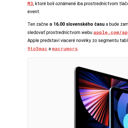
M3
, ktoré boli oznámené iba prostredníctvom tlač
event.
Ten začne
o 16.00 slovenského času
a bude zam
apple.com/ap
sledovať prostredníctvom webu
Apple predstaví viaceré novinky zo segmentu table
9to5mac
macrumors
a
.