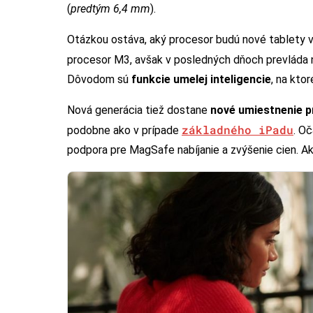
(
predtým 6,4 mm
).
Otázkou ostáva, aký procesor budú nové tablety v
procesor M3, avšak v posledných dňoch prevláda n
Dôvodom sú
funkcie umelej inteligencie
, na kto
Nová generácia tiež dostane
nové umiestnenie p
základného iPadu
podobne ako v prípade
. Oč
podpora pre MagSafe nabíjanie a zvýšenie cien. Ak