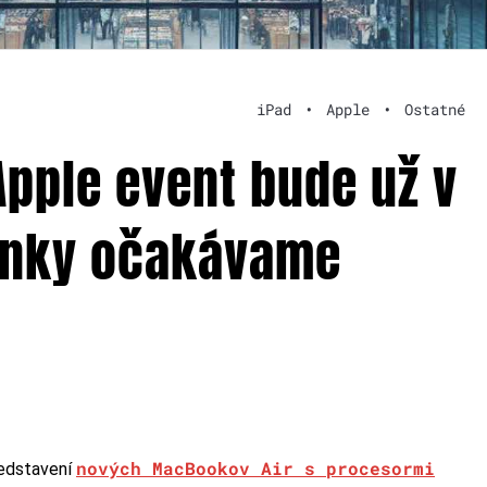
iPad
•
Apple
•
Ostatné
Apple event bude už v
vinky očakávame
nových MacBookov Air s procesormi
redstavení