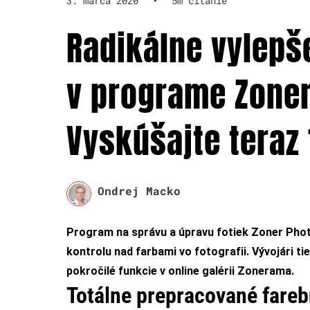
3. marca 2020
•
5m čítanie
Radikálne vylepš
v programe Zoner
Vyskúšajte teraz 
Ondrej Macko
Program na správu a úpravu fotiek Zoner Photo
kontrolu nad farbami vo fotografii. Vývojári tie
pokročilé funkcie v online galérii Zonerama.
Totálne prepracované fareb