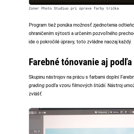
Zoner Photo Studiuo pri úprave farby trička
Program tiež ponúka možnosť zjednotenia odtieňo
ohraničením sýtosti a určením pozvoľného prechod
ide o pokročilé úpravy, toto zvládne naozaj každý.
Farebné tónovanie aj podľ
Skupinu nástrojov na prácu s farbami doplní Fare
grading
podľa vzoru filmových štúdií. Nástroj umožň
zvlášť.