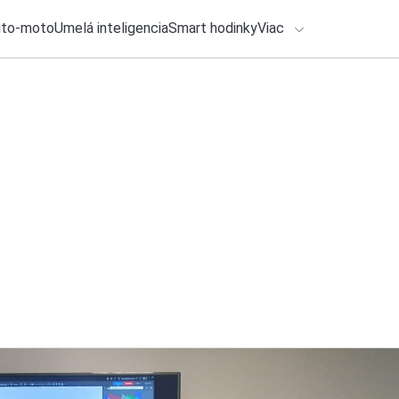
uto-moto
Umelá inteligencia
Smart hodinky
Viac
HLO BY VÁS ZAUJÍMAŤ
lačové správy
26. júla 2026
•
5m
Ako zálohovať smar
ADÁVANIA
nezabudnite
Zadajte frázu pre vyhľadanie
Michal Reiter