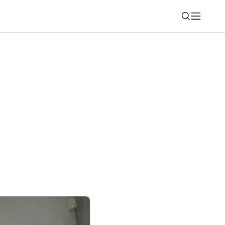
Nájsť
tfón s Androidom? Na tieto dáta