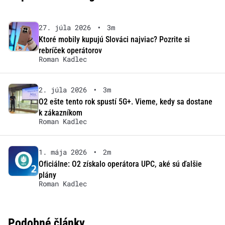
27. júla 2026
•
3m
Ktoré mobily kupujú Slováci najviac? Pozrite si
rebríček operátorov
Roman Kadlec
2. júla 2026
•
3m
O2 ešte tento rok spustí 5G+. Vieme, kedy sa dostane
k zákazníkom
Roman Kadlec
1. mája 2026
•
2m
Oficiálne: O2 získalo operátora UPC, aké sú ďalšie
plány
Roman Kadlec
Podobné články