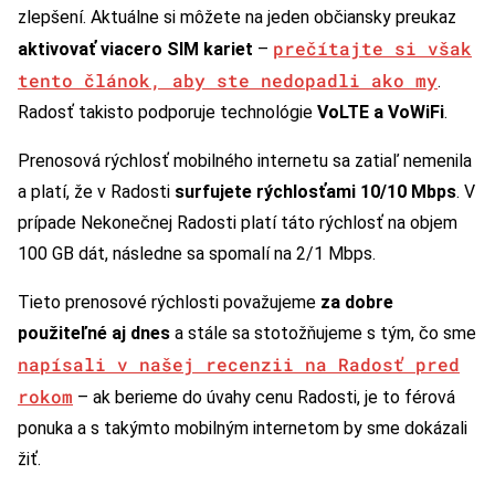
zlepšení. Aktuálne si môžete na jeden občiansky preukaz
prečítajte si však
aktivovať viacero SIM kariet
–
tento článok, aby ste nedopadli ako my
.
Radosť takisto podporuje technológie
VoLTE a VoWiFi
.
Prenosová rýchlosť mobilného internetu sa zatiaľ nemenila
a platí, že v Radosti
surfujete rýchlosťami 10/10 Mbps
. V
prípade Nekonečnej Radosti platí táto rýchlosť na objem
100 GB dát, následne sa spomalí na 2/1 Mbps.
Tieto prenosové rýchlosti považujeme
za dobre
použiteľné aj dnes
a stále sa stotožňujeme s tým, čo sme
napísali v našej recenzii na Radosť pred
rokom
– ak berieme do úvahy cenu Radosti, je to férová
ponuka a s takýmto mobilným internetom by sme dokázali
žiť.