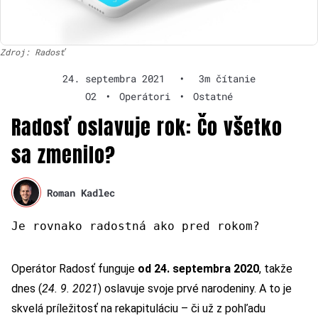
Zdroj: Radosť
24. septembra 2021
•
3m čítanie
O2
•
Operátori
•
Ostatné
Radosť oslavuje rok: Čo všetko
sa zmenilo?
Roman Kadlec
Je rovnako radostná ako pred rokom?
Operátor Radosť funguje
od 24. septembra 2020
, takže
dnes (
24. 9. 2021
) oslavuje svoje prvé narodeniny. A to je
skvelá príležitosť na rekapituláciu – či už z pohľadu