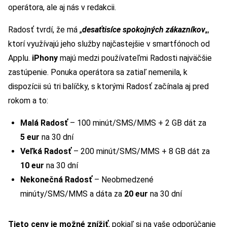
operátora, ale aj nás v redakcii.
Radosť tvrdí, že má „
desaťtisíce spokojných zákazníkov
„,
ktorí využívajú jeho služby najčastejšie v smartfónoch od
Applu.
iPhony
majú medzi používateľmi Radosti najväčšie
zastúpenie. Ponuka operátora sa zatiaľ nemenila, k
dispozícii sú tri balíčky, s ktorými Radosť začínala aj pred
rokom a to:
Malá Radosť
– 100 minút/SMS/MMS + 2 GB dát za
5 eur
na 30 dní
Veľká Radosť
– 200 minút/SMS/MMS + 8 GB dát za
10 eur
na 30 dní
Nekonečná Radosť
– Neobmedzené
minúty/SMS/MMS a dáta za
20 eur
na 30 dní
Tieto ceny je možné znížiť
, pokiaľ si na vaše odporúčanie