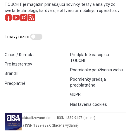
TOUCHIT je magazín prinášajúci novinky, testy a analýzy zo
sveta technológií, hardvéru, softvéru či mobilných operátorov.
Tmavý režim
O nás / Kontakt
Predplatné časopisu
TOUCHIT
Pre inzerentov
Podmienky používania webu
BrandIT
Podmienky predaja
Predplatné
predplatného
GDPR
Nastavenia cookies
aktualizované denne: ISSN 1339-9497 (online)
a ISSN 1339-939X (tlačené vydanie)