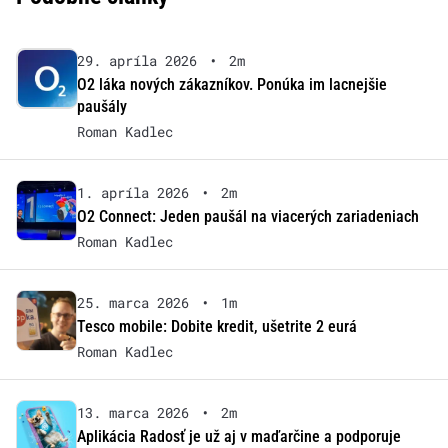
29. apríla 2026
•
2m
O2 láka nových zákazníkov. Ponúka im lacnejšie
paušály
Roman Kadlec
1. apríla 2026
•
2m
O2 Connect: Jeden paušál na viacerých zariadeniach
Roman Kadlec
25. marca 2026
•
1m
Tesco mobile: Dobite kredit, ušetrite 2 eurá
Roman Kadlec
13. marca 2026
•
2m
Aplikácia Radosť je už aj v maďarčine a podporuje