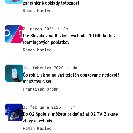
zahraničné doklady totožnosti
Roman Kadlec
2. marca 2026
•
3m
Pre Slovákov na Blízkom východe: 10 GB dát bez
roamingových poplatkov
Roman Kadlec
14. februára 2026
•
4m
Čo robiť, ak sa na váš telefón opakovane nedovolá
množstvo čísel
František Urban
3. februára 2026
•
3m
Do O2 Spolu si môžete pridať už aj O2 TV. Získate
zľavy aj výhody
Roman Kadlec