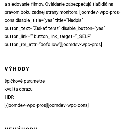
a sledovanie filmov. Ovládanie zabezpečujú tlačidlá na
pravom boku zadnej strany monitora. [joomdev-wpc-pros-
cons disable_title=“yes“ title=“Nadpis“
button_text=“Získať teraz“ disable_button=“yes“
button_link=““ button_link_target=“_SELF“
button_rel_attr=“dofollow“][joomdev-wpc-pros]
VÝHODY
špičkové parametre
kvalita obrazu
HDR
[/joomdev-wpc-pros][joomdev-wpc-cons]