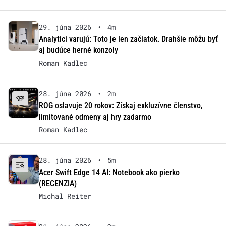
29. júna 2026
•
4m
Analytici varujú: Toto je len začiatok. Drahšie môžu byť
aj budúce herné konzoly
Roman Kadlec
28. júna 2026
•
2m
ROG oslavuje 20 rokov: Získaj exkluzívne členstvo,
limitované odmeny aj hry zadarmo
Roman Kadlec
28. júna 2026
•
5m
Acer Swift Edge 14 AI: Notebook ako pierko
(RECENZIA)
Michal Reiter