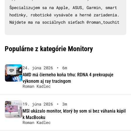
Špecializujem sa na Apple, ASUS, Garmin, smart
hodinky, robotické vysávače a herné zariadenia.
Nájdete ma na sociálnych sieťach @roman_touchit
Populárne z kategórie Monitory
24. júna 2026
•
6m
AMD má čierneho koňa trhu: RDNA 4 prekvapuje
výkonom aj ray tracingom
Roman Kadlec
19. júna 2026
•
3m
MSI ukázalo monitor, ktorý by som si bez váhania kúpil
k MacBooku
Roman Kadlec