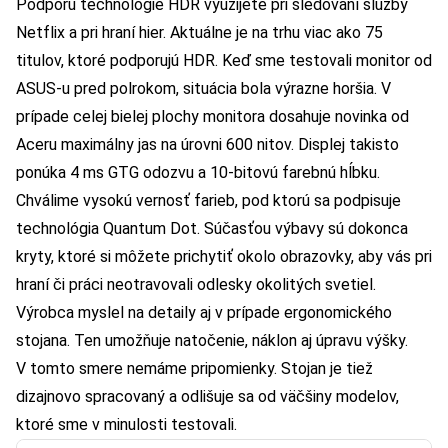
Podporu technológie HDR využijete pri sledovaní služby
Netflix a pri hraní hier. Aktuálne je na trhu viac ako 75
titulov, ktoré podporujú HDR. Keď sme testovali monitor od
ASUS-u pred polrokom, situácia bola výrazne horšia. V
prípade celej bielej plochy monitora dosahuje novinka od
Aceru maximálny jas na úrovni 600 nitov. Displej takisto
ponúka 4 ms GTG odozvu a 10-bitovú farebnú hĺbku.
Chválime vysokú vernosť farieb, pod ktorú sa podpisuje
technológia Quantum Dot. Súčasťou výbavy sú dokonca
kryty, ktoré si môžete prichytiť okolo obrazovky, aby vás pri
hraní či práci neotravovali odlesky okolitých svetiel.
Výrobca myslel na detaily aj v prípade ergonomického
stojana. Ten umožňuje natočenie, náklon aj úpravu výšky.
V tomto smere nemáme pripomienky. Stojan je tiež
dizajnovo spracovaný a odlišuje sa od väčšiny modelov,
ktoré sme v minulosti testovali.