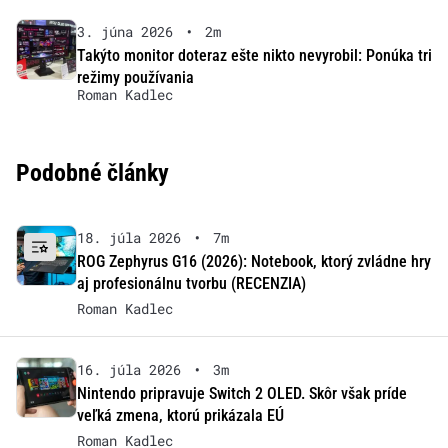
3. júna 2026
•
2m
Takýto monitor doteraz ešte nikto nevyrobil: Ponúka tri
režimy používania
Roman Kadlec
Podobné články
18. júla 2026
•
7m
ROG Zephyrus G16 (2026): Notebook, ktorý zvládne hry
aj profesionálnu tvorbu (RECENZIA)
Roman Kadlec
16. júla 2026
•
3m
Nintendo pripravuje Switch 2 OLED. Skôr však príde
veľká zmena, ktorú prikázala EÚ
Roman Kadlec