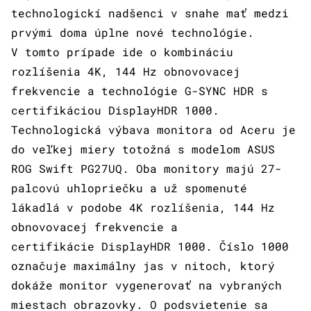
technologickí nadšenci v snahe mať medzi
prvými doma úplne nové technológie.
V tomto prípade ide o kombináciu
rozlíšenia 4K, 144 Hz obnovovacej
frekvencie a technológie G-SYNC HDR s
certifikáciou DisplayHDR 1000.
Technologická výbava monitora od Aceru je
do veľkej miery totožná s modelom ASUS
ROG Swift PG27UQ. Oba monitory majú 27-
palcovú uhlopriečku a už spomenuté
lákadlá v podobe 4K rozlíšenia, 144 Hz
obnovovacej frekvencie a
certifikácie DisplayHDR 1000. Číslo 1000
označuje maximálny jas v nitoch, ktorý
dokáže monitor vygenerovať na vybraných
miestach obrazovky. O podsvietenie sa