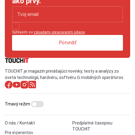
ako prvý.
Súhlasím so
zásadami spracovaním údajov
.
Potvrdiť
TOUCHIT je magazín prinášajúci novinky, testy a analýzy zo
sveta technológií, hardvéru, softvéru či mobilných operátorov.
Tmavý režim
O nás / Kontakt
Predplatné časopisu
TOUCHIT
Pre inzerentov