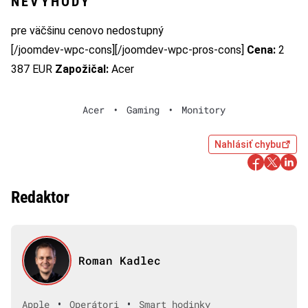
NEVÝHODY
pre väčšinu cenovo nedostupný
[/joomdev-wpc-cons][/joomdev-wpc-pros-cons]
Cena:
2
387 EUR
Zapožičal:
Acer
Acer
•
Gaming
•
Monitory
Nahlásiť chybu
Redaktor
Roman Kadlec
•
•
Apple
Operátori
Smart hodinky