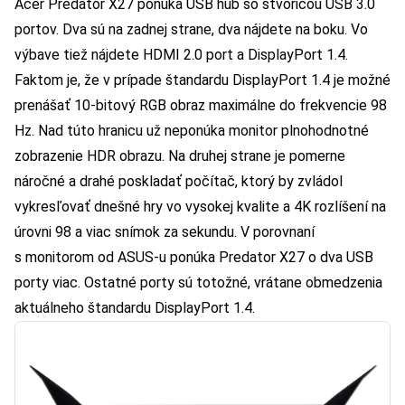
Acer Predator X27 ponúka USB hub so štvoricou USB 3.0
portov. Dva sú na zadnej strane, dva nájdete na boku. Vo
výbave tiež nájdete HDMI 2.0 port a DisplayPort 1.4.
Faktom je, že v prípade štandardu DisplayPort 1.4 je možné
prenášať 10-bitový RGB obraz maximálne do frekvencie 98
Hz. Nad túto hranicu už neponúka monitor plnohodnotné
zobrazenie HDR obrazu. Na druhej strane je pomerne
náročné a drahé poskladať počítač, ktorý by zvládol
vykresľovať dnešné hry vo vysokej kvalite a 4K rozlíšení na
úrovni 98 a viac snímok za sekundu. V porovnaní
s monitorom od ASUS-u ponúka Predator X27 o dva USB
porty viac. Ostatné porty sú totožné, vrátane obmedzenia
aktuálneho štandardu DisplayPort 1.4.