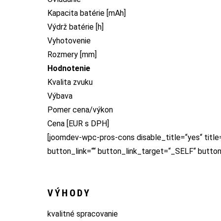
Kapacita batérie [mAh]
Výdrž batérie [h]
Vyhotovenie
Rozmery [mm]
Hodnotenie
Kvalita zvuku
Výbava
Pomer cena/výkon
Cena [EUR s DPH]
[joomdev-wpc-pros-cons disable_title=“yes“ title
button_link=““ button_link_target=“_SELF“ butto
VÝHODY
kvalitné spracovanie