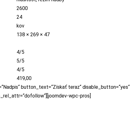
2600
24
kov
138 × 269 × 47
4/5
5/5
4/5
419,00
=“Nadpis“ button_text=“Získať teraz“ disable_button=“yes“
n_rel_attr=“dofollow“][joomdev-wpc-pros]