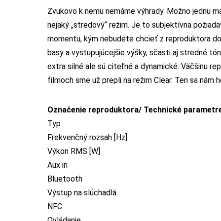
Zvukovo k nemu nemáme výhrady. Možno jednu malú 
nejaký „stredový“ režim. Je to subjektívna požia
momentu, kým nebudete chcieť z reproduktora dost
basy a vystupujúcejšie výšky, sčasti aj stredné tón
extra silné ale sú citeľné a dynamické. Väčšinu r
filmoch sme už prepli na režim Clear. Ten sa nám h
Označenie reproduktora/ Technické parametr
Typ
Frekvenčný rozsah [Hz]
Výkon RMS [W]
Aux in
Bluetooth
Výstup na slúchadlá
NFC
Ovládanie