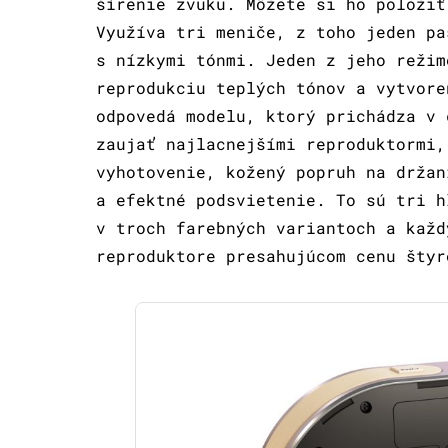
šírenie zvuku. Môžete si ho položiť
Využíva tri meniče, z toho jeden pa
s nízkymi tónmi. Jeden z jeho režim
reprodukciu teplých tónov a vytvore
odpovedá modelu, ktorý prichádza v 
zaujať najlacnejšími reproduktormi,
vyhotovenie, kožený popruh na držan
a efektné podsvietenie. To sú tri h
v troch farebných variantoch a každ
reproduktore presahujúcom cenu štyr