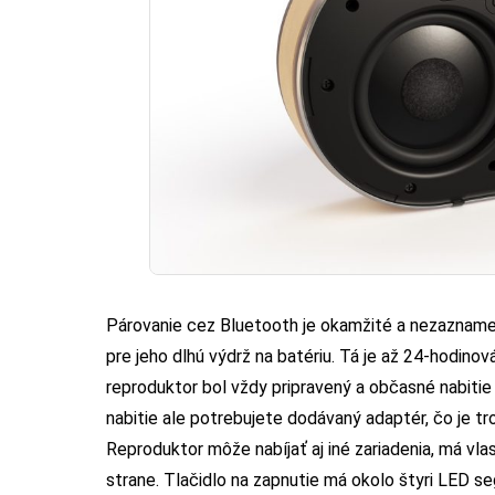
Párovanie cez Bluetooth je okamžité a nezaznamena
pre jeho dlhú výdrž na batériu. Tá je až 24-hodino
reproduktor bol vždy pripravený a občasné nabitie
nabitie ale potrebujete dodávaný adaptér, čo je t
Reproduktor môže nabíjať aj iné zariadenia, má vl
strane. Tlačidlo na zapnutie má okolo štyri LED s