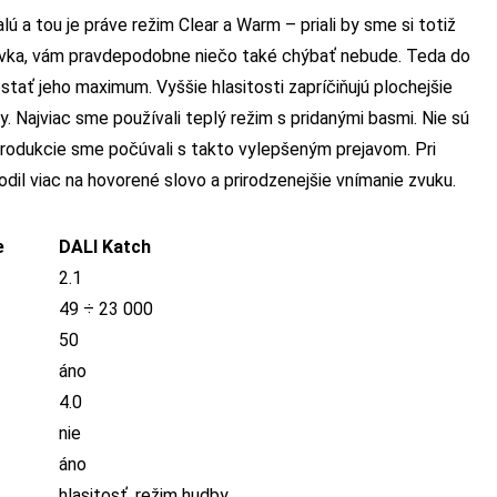
a tou je práve režim Clear a Warm – priali by sme si totiž
davka, vám pravdepodobne niečo také chýbať nebude. Teda do
ať jeho maximum. Vyššie hlasitosti zapríčiňujú plochejšie
y. Najviac sme používali teplý režim s pridanými basmi. Nie sú
eprodukcie sme počúvali s takto vylepšeným prejavom. Pri
odil viac na hovorené slovo a prirodzenejšie vnímanie zvuku.
e
DALI Katch
2.1
49 ÷ 23 000
50
áno
4.0
nie
áno
hlasitosť, režim hudby