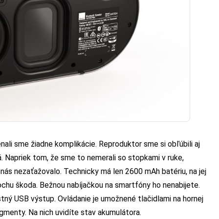
li sme žiadne komplikácie. Reproduktor sme si obľúbili aj
vá. Napriek tom, že sme to nemerali so stopkami v ruke,
 nás nezaťažovalo. Technicky má len 2600 mAh batériu, na jej
rochu škoda. Bežnou nabíjačkou na smartfóny ho nenabijete.
astný USB výstup. Ovládanie je umožnené tlačidlami na hornej
egmenty. Na nich uvidíte stav akumulátora.