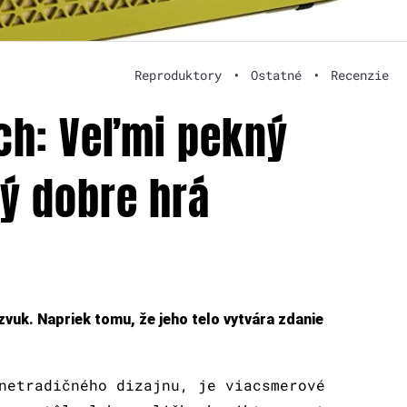
Reproduktory
•
Ostatné
•
Recenzie
tch: Veľmi pekný
rý dobre hrá
zvuk. Napriek tomu, že jeho telo vytvára zdanie
netradičného dizajnu, je viacsmerové