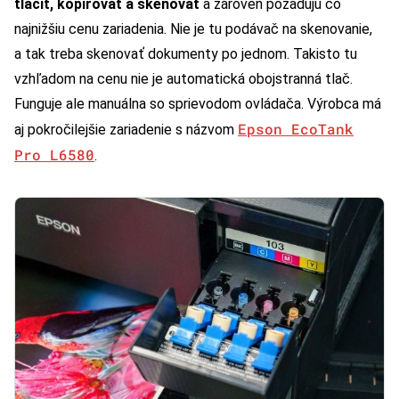
tlačiť, kopírovať a skenovať
a zároveň požadujú čo
najnižšiu cenu zariadenia. Nie je tu podávač na skenovanie,
a tak treba skenovať dokumenty po jednom. Takisto tu
vzhľadom na cenu nie je automatická obojstranná tlač.
Funguje ale manuálna so sprievodom ovládača. Výrobca má
Epson EcoTank
aj pokročilejšie zariadenie s názvom
Pro L6580
.