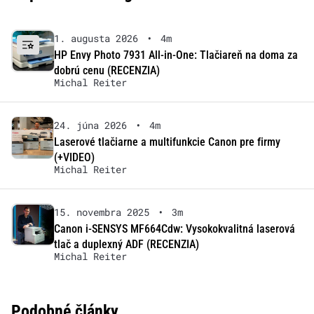
1. augusta 2026
•
4m
HP Envy Photo 7931 All-in-One: Tlačiareň na doma za
dobrú cenu (RECENZIA)
Michal Reiter
24. júna 2026
•
4m
Laserové tlačiarne a multifunkcie Canon pre firmy
(+VIDEO)
Michal Reiter
15. novembra 2025
•
3m
Canon i-SENSYS MF664Cdw: Vysokokvalitná laserová
tlač a duplexný ADF (RECENZIA)
Michal Reiter
Podobné články