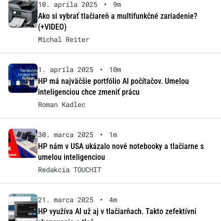
10. apríla 2025
•
9m
Ako si vybrať tlačiareň a multifunkčné zariadenie?
(+VIDEO)
Michal Reiter
1. apríla 2025
•
10m
HP má najväčšie portfólio AI počítačov. Umelou
inteligenciou chce zmeniť prácu
Roman Kadlec
30. marca 2025
•
1m
HP nám v USA ukázalo nové notebooky a tlačiarne s
umelou inteligenciou
Redakcia TOUCHIT
21. marca 2025
•
4m
HP využíva AI už aj v tlačiarňach. Takto zefektívni