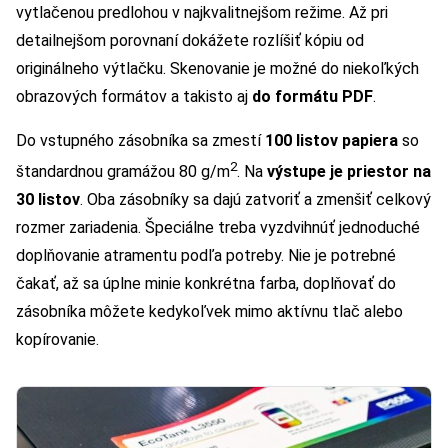
vytlačenou predlohou v najkvalitnejšom režime. Až pri
detailnejšom porovnaní dokážete rozlíšiť kópiu od
originálneho výtlačku. Skenovanie je možné do niekoľkých
obrazových formátov a takisto aj
do formátu PDF
.
Do vstupného zásobníka sa zmestí
100 listov papiera
so
2
štandardnou gramážou 80 g/m
. Na
výstupe je priestor na
30 listov
. Oba zásobníky sa dajú zatvoriť a zmenšiť celkový
rozmer zariadenia. Špeciálne treba vyzdvihnúť jednoduché
doplňovanie atramentu podľa potreby. Nie je potrebné
čakať, až sa úplne minie konkrétna farba, doplňovať do
zásobníka môžete kedykoľvek mimo aktívnu tlač alebo
kopírovanie.