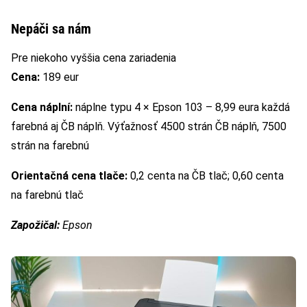
Nepáči sa nám
Pre niekoho vyššia cena zariadenia
Cena:
189 eur
Cena náplní:
náplne typu 4 × Epson 103 – 8,99 eura každá
farebná aj ČB náplň. Výťažnosť 4500 strán ČB náplň, 7500
strán na farebnú
Orientačná cena tlače:
0,2 centa na ČB tlač; 0,60 centa
na farebnú tlač
Zapožičal:
Epson