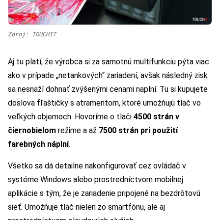
Zdroj: TOUCHIT
Aj tu platí, že výrobca si za samotnú multifunkciu pýta viac
ako v prípade „netankových“ zariadení, avšak následný zisk
sa nesnaží dohnať zvýšenými cenami naplní. Tu si kupujete
doslova fľaštičky s atramentom, ktoré umožňujú tlač vo
veľkých objemoch. Hovoríme o tlači
4500 strán v
čiernobielom
režime a až
7500 strán pri použití
farebných náplní
.
Všetko sa dá detailne nakonfigurovať cez ovládač v
systéme Windows alebo prostredníctvom mobilnej
aplikácie s tým, že je zariadenie pripojené na bezdrôtovú
sieť. Umožňuje tlač nielen zo smartfónu, ale aj