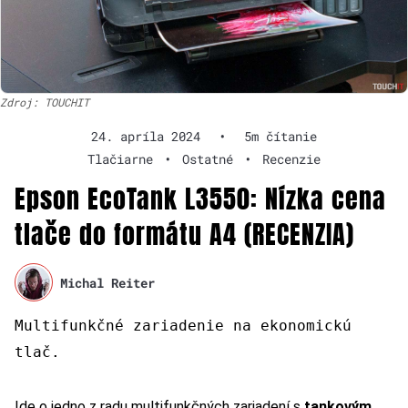
Zdroj: TOUCHIT
24. apríla 2024
•
5m čítanie
Tlačiarne
•
Ostatné
•
Recenzie
Epson EcoTank L3550: Nízka cena
tlače do formátu A4 (RECENZIA)
Michal Reiter
Multifunkčné zariadenie na ekonomickú
tlač.
Ide o jedno z radu multifunkčných zariadení s
tankovým