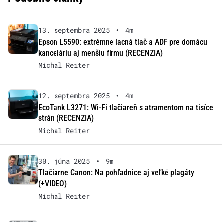
13. septembra 2025
•
4m
Epson L5590: extrémne lacná tlač a ADF pre domácu
kanceláriu aj menšiu firmu (RECENZIA)
Michal Reiter
12. septembra 2025
•
4m
EcoTank L3271: Wi-Fi tlačiareň s atramentom na tisíce
strán (RECENZIA)
Michal Reiter
30. júna 2025
•
9m
Tlačiarne Canon: Na pohľadnice aj veľké plagáty
(+VIDEO)
Michal Reiter