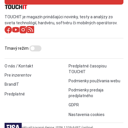
TOUCHIT je magazín prinášajúci novinky, testy a analýzy zo
sveta technológií, hardvéru, softvéru či mobilných operátorov.
Tmavý režim
O nás / Kontakt
Predplatné časopisu
TOUCHIT
Pre inzerentov
Podmienky používania webu
BrandIT
Podmienky predaja
Predplatné
predplatného
GDPR
Nastavenia cookies
aktualizované denne: ISSN 1339-9497 (online)