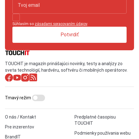
Súhlasím so
zásadami spracovaním údajov
.
Potvrdiť
TOUCHIT je magazín prinášajúci novinky, testy a analýzy zo
sveta technológií, hardvéru, softvéru či mobilných operátorov.
Tmavý režim
O nás / Kontakt
Predplatné časopisu
TOUCHIT
Pre inzerentov
Podmienky používania webu
BrandIT