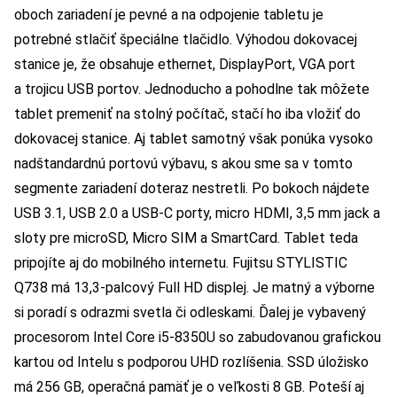
oboch zariadení je pevné a na odpojenie tabletu je
potrebné stlačiť špeciálne tlačidlo. Výhodou dokovacej
stanice je, že obsahuje ethernet, DisplayPort, VGA port
a trojicu USB portov. Jednoducho a pohodlne tak môžete
tablet premeniť na stolný počítač, stačí ho iba vložiť do
dokovacej stanice. Aj tablet samotný však ponúka vysoko
nadštandardnú portovú výbavu, s akou sme sa v tomto
segmente zariadení doteraz nestretli. Po bokoch nájdete
USB 3.1, USB 2.0 a USB-C porty, micro HDMI, 3,5 mm jack a
sloty pre microSD, Micro SIM a SmartCard. Tablet teda
pripojíte aj do mobilného internetu. Fujitsu STYLISTIC
Q738 má 13,3-palcový Full HD displej. Je matný a výborne
si poradí s odrazmi svetla či odleskami. Ďalej je vybavený
procesorom Intel Core i5-8350U so zabudovanou grafickou
kartou od Intelu s podporou UHD rozlíšenia. SSD úložisko
má 256 GB, operačná pamäť je o veľkosti 8 GB. Poteší aj