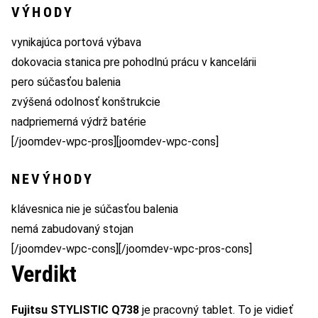
VÝHODY
vynikajúca portová výbava
dokovacia stanica pre pohodlnú prácu v kancelárii
pero súčasťou balenia
zvýšená odolnosť konštrukcie
nadpriemerná výdrž batérie
[/joomdev-wpc-pros][joomdev-wpc-cons]
NEVÝHODY
klávesnica nie je súčasťou balenia
nemá zabudovaný stojan
[/joomdev-wpc-cons][/joomdev-wpc-pros-cons]
Verdikt
Fujitsu STYLISTIC Q738
je pracovný tablet. To je vidieť