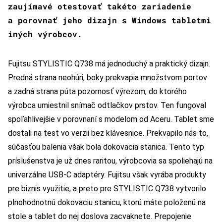
zaujímavé otestovať takéto zariadenie
a porovnať jeho dizajn s Windows tabletmi
iných výrobcov.
Fujitsu STYLISTIC Q738 má jednoduchý a praktický dizajn.
Predná strana neohúri, boky prekvapia množstvom portov
a zadná strana púta pozornosť výrezom, do ktorého
výrobca umiestnil snímač odtlačkov prstov. Ten fungoval
spoľahlivejšie v porovnaní s modelom od Aceru. Tablet sme
dostali na test vo verzii bez klávesnice. Prekvapilo nás to,
súčasťou balenia však bola dokovacia stanica. Tento typ
príslušenstva je už dnes raritou, výrobcovia sa spoliehajú na
univerzálne USB-C adaptéry. Fujitsu však vyrába produkty
pre biznis využitie, a preto pre STYLISTIC Q738 vytvorilo
plnohodnotnú dokovaciu stanicu, ktorú máte položenú na
stole a tablet do nej doslova zacvaknete. Prepojenie