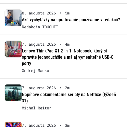
8. augusta 2026
•
5m
Aké vychytávky na upratovanie používame v redakcii?
Redakcia TOUCHIT
7. augusta 2026
•
4m
Lenovo ThinkPad X1 2-in-1: Notebook, ktorý si
opravíte jednoduchšie a má aj vymeniteľné USB-C
porty
Ondrej Macko
7. augusta 2026
•
2m
Napínavé dokumentárne seriály na Netflixe (týždeň
31)
Michal Reiter
7. augusta 2026
•
3m