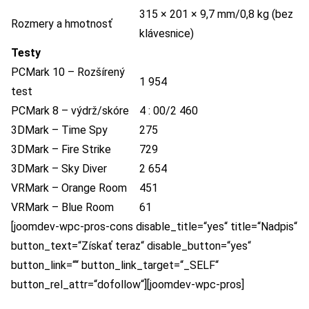
315 × 201 × 9,7 mm/0,8 kg (bez
Rozmery a hmotnosť
klávesnice)
Testy
PCMark 10 – Rozšírený
1 954
test
PCMark 8 – výdrž/skóre
4 : 00/2 460
3DMark – Time Spy
275
3DMark – Fire Strike
729
3DMark – Sky Diver
2 654
VRMark – Orange Room
451
VRMark – Blue Room
61
[joomdev-wpc-pros-cons disable_title=“yes“ title=“Nadpis“
button_text=“Získať teraz“ disable_button=“yes“
button_link=““ button_link_target=“_SELF“
button_rel_attr=“dofollow“][joomdev-wpc-pros]