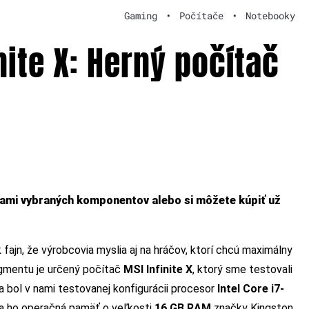
Gaming
•
Počítače
•
Notebooky
nite X: Herný počítač
 vami vybraných komponentov alebo si môžete kúpiť už
 fajn, že výrobcovia myslia aj na hráčov, ktorí chcú maximálny
gmentu je určený počítač
MSI Infinite X
, ktorý sme testovali
 bol v nami testovanej konfigurácii procesor
Intel Core i7-
la ho operačná pamäť o veľkosti
16 GB RAM
značky Kingston