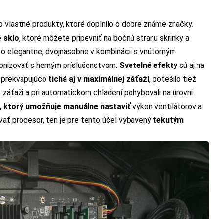
o vlastné produkty, ktoré doplnilo o dobre známe značky.
je
sklo
, ktoré môžete pripevniť na bočnú stranu skrinky a
 to elegantne, dvojnásobne v kombinácii s vnútorným
ronizovať s herným príslušenstvom.
Svetelné efekty
sú aj na
a prekvapujúco
tichá aj v maximálnej záťaži
, potešilo tiež
v záťaži a pri automatickom chladení pohybovali na úrovni
, ktorý umožňuje manuálne nastaviť
výkon ventilátorov a
vať procesor, ten je pre tento účel vybavený
tekutým