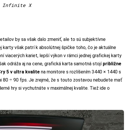
 Infinite X
detailov by sa však dalo zmeniť, ale to sú subjektívne
 karty však patrí k absolútnej špičke toho, čo je aktuálne
 viacerých kariet, lepší výkon v rámci jednej grafickej karty
ak odráža aj na cene, grafická karta samotná stojí
približne
ry 5 v ultra kvalite
na monitore s rozlíšením 3440 × 1440 s
i 80 ÷ 90 fps. Je zrejmé, že s touto zostavou nebudete mať
rné hry si vychutnáte v maximálnej kvalite. Tiež ide o