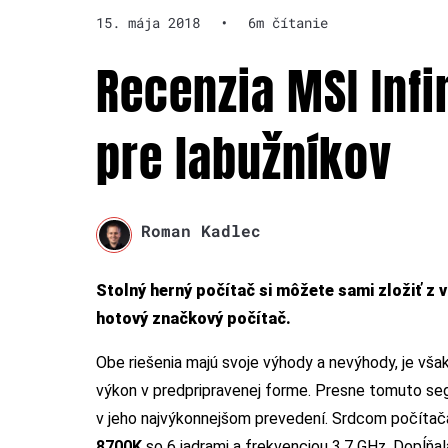
15. mája 2018
•
6m čítanie
Recenzia MSI Infi
pre labužníkov
Roman Kadlec
Stolný herný počítač si môžete sami zložiť z
hotový značkový počítač.
Obe riešenia majú svoje výhody a nevýhody, je však
výkon v predpripravenej forme. Presne tomuto se
v jeho najvýkonnejšom prevedení. Srdcom počítača
8700K
so 6 jadrami a frekvenciou 3,7 GHz. Dopĺňa