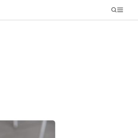
Nájsť
il aplikáciu Health. Nové funkcie som
y Watch Ultra2