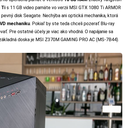
 Ti
s 11 GB video pamäte vo verzii MSI GTX 1080 Ti ARMOR
 pevný disk Seagate. Nechýba ani optická mechanika, ktorá
VD mechaniku
. Pokiaľ by ste teda chceli pozerať Blu-ray
ť. Pre ostatné účely je viac ako vhodná. O napájanie sa
e, základná doska je MSI Z370M GAMING PRO AC (MS-7B44).