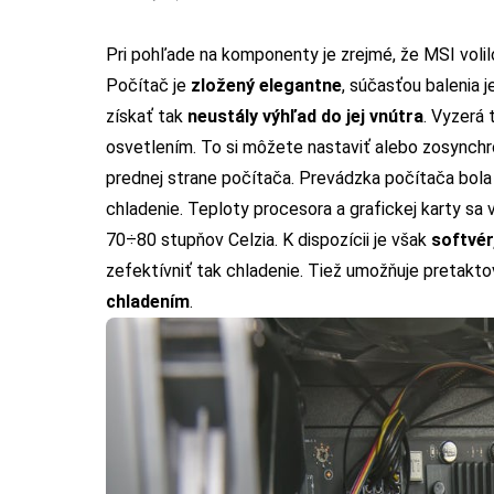
Pri pohľade na komponenty je zrejmé, že MSI volil
Počítač je
zložený elegantne
, súčasťou balenia 
získať tak
neustály výhľad do jej vnútra
. Vyzerá
osvetlením. To si môžete nastaviť alebo zosynch
prednej strane počítača. Prevádzka počítača bol
chladenie. Teploty procesora a grafickej karty sa 
70÷80 stupňov Celzia. K dispozícii je však
softvér
zefektívniť tak chladenie. Tiež umožňuje pretakto
chladením
.