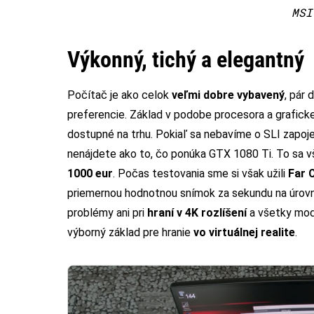
MSI
Výkonný, tichý a elegantný
Počítač je ako celok
veľmi dobre vybavený
, pár 
preferencie. Základ v podobe procesora a grafickej
dostupné na trhu. Pokiaľ sa nebavíme o SLI zapojení
nenájdete ako to, čo ponúka GTX 1080 Ti. To sa vš
1000 eur
. Počas testovania sme si však užili
Far C
priemernou hodnotnou snímok za sekundu na úrovn
problémy ani pri
hraní v 4K rozlíšení
a všetky mode
výborný základ pre hranie
vo virtuálnej realite
.