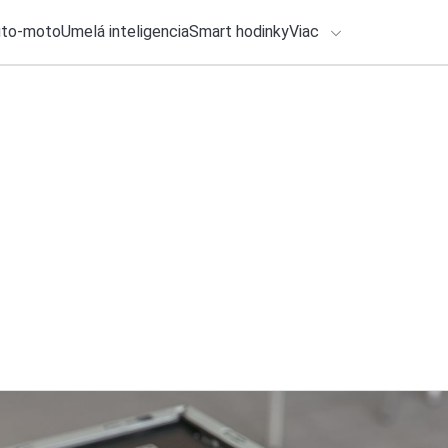
uto-moto
Umelá inteligencia
Smart hodinky
Viac
HLO BY VÁS ZAUJÍMAŤ
lačové správy
2. augusta 2026
•
3m
ADÁVANIA
Samsung úplne zmen
otestoval na Galax
Zadajte frázu pre vyhľadanie
Roman Kadlec