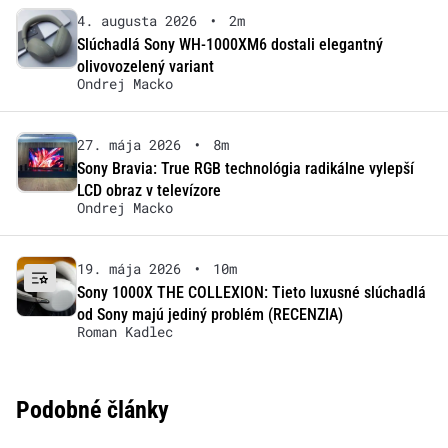
4. augusta 2026
•
2m
Slúchadlá Sony WH-1000XM6 dostali elegantný
olivovozelený variant
Ondrej Macko
27. mája 2026
•
8m
Sony Bravia: True RGB technológia radikálne vylepší
LCD obraz v televízore
Ondrej Macko
19. mája 2026
•
10m
Sony 1000X THE COLLEXION: Tieto luxusné slúchadlá
od Sony majú jediný problém (RECENZIA)
Roman Kadlec
Podobné články