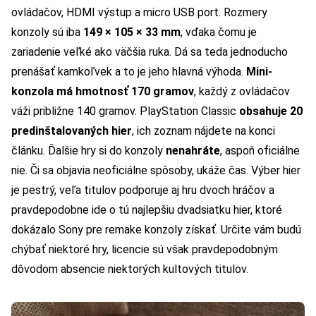
ovládačov, HDMI výstup a micro USB port. Rozmery
konzoly sú iba
149 × 105 × 33 mm
, vďaka čomu je
zariadenie veľké ako väčšia ruka. Dá sa teda jednoducho
prenášať kamkoľvek a to je jeho hlavná výhoda.
Mini-
konzola má hmotnosť 170 gramov
, každý z ovládačov
váži približne 140 gramov. PlayStation Classic
obsahuje 20
predinštalovaných hier
, ich zoznam nájdete na konci
článku. Ďalšie hry si do konzoly
nenahráte
, aspoň oficiálne
nie. Či sa objavia neoficiálne spôsoby, ukáže čas. Výber hier
je pestrý, veľa titulov podporuje aj hru dvoch hráčov a
pravdepodobne ide o tú najlepšiu dvadsiatku hier, ktoré
dokázalo Sony pre remake konzoly získať. Určite vám budú
chýbať niektoré hry, licencie sú však pravdepodobným
dôvodom absencie niektorých kultových titulov.