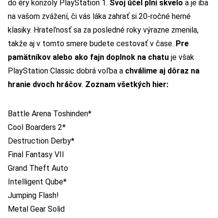
do éry konzoly PlayStation 1.
Svoj účel plní skvelo
a je iba
na vašom zvážení, či vás láka zahrať si 20-ročné herné
klasiky. Hrateľnosť sa za posledné roky výrazne zmenila,
takže aj v tomto smere budete cestovať v čase.
Pre
pamätníkov alebo ako fajn doplnok na chatu
je však
PlayStation Classic dobrá voľba a
chválime aj dôraz na
hranie dvoch hráčov
.
Zoznam všetkých hier:
Battle Arena Toshinden*
Cool Boarders 2*
Destruction Derby*
Final Fantasy VII
Grand Theft Auto
Intelligent Qube*
Jumping Flash!
Metal Gear Solid