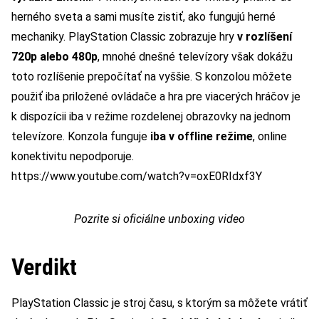
herného sveta a sami musíte zistiť, ako fungujú herné
mechaniky. PlayStation Classic zobrazuje hry
v rozlíšení
720p alebo 480p
, mnohé dnešné televízory však dokážu
toto rozlíšenie prepočítať na vyššie. S konzolou môžete
použiť iba priložené ovládače a hra pre viacerých hráčov je
k dispozícii iba v režime rozdelenej obrazovky na jednom
televízore. Konzola funguje
iba v offline režime
, online
konektivitu nepodporuje.
https://www.youtube.com/watch?v=oxE0RIdxf3Y
Pozrite si oficiálne unboxing video
Verdikt
PlayStation Classic je stroj času, s ktorým sa môžete vrátiť