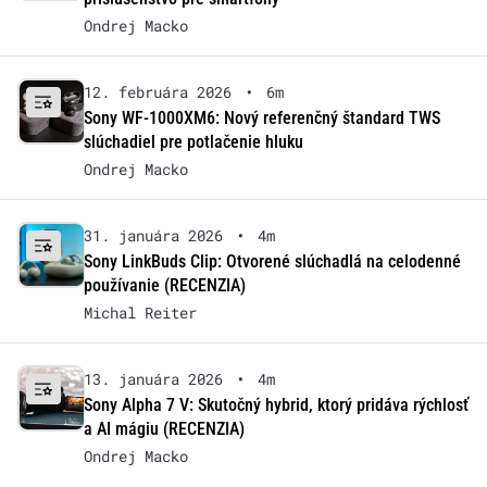
Ondrej Macko
12. februára 2026
•
6m
Sony WF-1000XM6: Nový referenčný štandard TWS
slúchadiel pre potlačenie hluku
Ondrej Macko
31. januára 2026
•
4m
Sony LinkBuds Clip: Otvorené slúchadlá na celodenné
používanie (RECENZIA)
Michal Reiter
13. januára 2026
•
4m
Sony Alpha 7 V: Skutočný hybrid, ktorý pridáva rýchlosť
a AI mágiu (RECENZIA)
Ondrej Macko