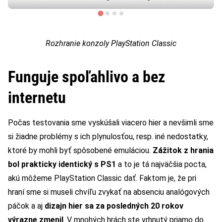
Rozhranie konzoly PlayStation Classic
Funguje spoľahlivo a bez
internetu
Počas testovania sme vyskúšali viacero hier a nevšimli sme
si žiadne problémy s ich plynulosťou, resp. iné nedostatky,
ktoré by mohli byť spôsobené emuláciou.
Zážitok z hrania
bol prakticky identický s PS1
a to je tá najväčšia pocta,
akú môžeme PlayStation Classic dať. Faktom je, že pri
hraní sme si museli chvíľu zvykať na absenciu analógových
páčok a aj
dizajn hier sa za posledných 20 rokov
výrazne zmenil
. V mnohých hrách ste vrhnutý priamo do