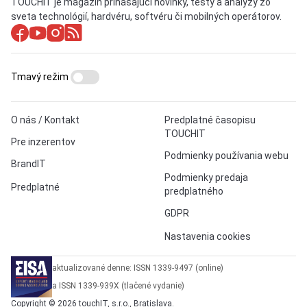
TOUCHIT je magazín prinášajúci novinky, testy a analýzy zo
sveta technológií, hardvéru, softvéru či mobilných operátorov.
Tmavý režim
O nás / Kontakt
Predplatné časopisu
TOUCHIT
Pre inzerentov
Podmienky používania webu
BrandIT
Podmienky predaja
Predplatné
predplatného
GDPR
Nastavenia cookies
aktualizované denne: ISSN 1339-9497 (online)
a ISSN 1339-939X (tlačené vydanie)
Copyright © 2026 touchIT, s.r.o., Bratislava.