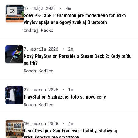
17. mája 2026
•
4m
Sony PS-LX5BT: Gramofón pre moderného fanúšika
vinylov spája analógový zvuk aj Bluetooth
Ondrej Macko
7. apríla 2026
•
2m
Nový PlayStation Portable a Steam Deck 2: Kedy prídu
na trh?
Roman Kadlec
27. marca 2026
•
1m
PlayStation 5 zdražuje, toto sú nové ceny
Roman Kadlec
10. marca 2026
•
4m
Peak Design v San Franciscu: batohy, statívy aj
príslušenstvo pre smartfóny