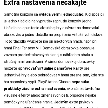
Extra nastavenia nečakajte
Samotná konzola sa
ovláda veľmi jednoducho
. K dispozícii
je jedno tlačidlo na vypnutie/zapnutie konzoly, jedno
tlačidlo na opustenie aktuálnej hry a návrat na domovskú
obrazovku a jedno tlačidlo na prepínanie virtuálnych diskov.
Toto tlačidlo využijete iba pri niektorých hrách, napr. pri
hraní Final Fantasy VII. Domovská obrazovka obsahuje
zoznam predinštalovaných hier aj s náhľadom obalu a
stručnými informáciami. V rámci domovskej obrazovky
môžete
spravovať virtuálne pamäťové karty
pre
jednotlivé hry alebo pokračovať v hraní presne tam, kde ste
hru naposledy vypli. PlayStation Classic
neponúka
prakticky žiadne extra nastavenia
, ako sú nastaviteľné
vizuálne efekty alebo zmena rýchlosti, prípadne nejaké
pomôcky na uľahčenie hrania. Jediným extra prvkov v