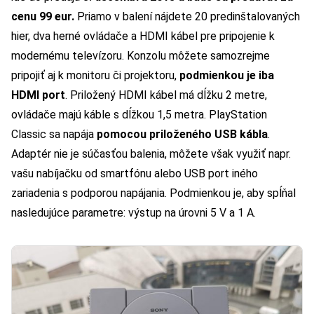
cenu 99 eur.
Priamo v balení nájdete 20 predinštalovaných
hier, dva herné ovládače a HDMI kábel pre pripojenie k
modernému televízoru. Konzolu môžete samozrejme
pripojiť aj k monitoru či projektoru,
podmienkou je iba
HDMI port
. Priložený HDMI kábel má dĺžku 2 metre,
ovládače majú káble s dĺžkou 1,5 metra. PlayStation
Classic sa napája
pomocou priloženého USB kábla
.
Adaptér nie je súčasťou balenia, môžete však využiť napr.
vašu nabíjačku od smartfónu alebo USB port iného
zariadenia s podporou napájania. Podmienkou je, aby spĺňal
nasledujúce parametre: výstup na úrovni 5 V a 1 A.