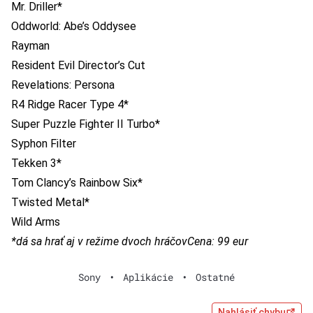
Mr. Driller*
Oddworld: Abe’s Oddysee
Rayman
Resident Evil Director’s Cut
Revelations: Persona
R4 Ridge Racer Type 4*
Super Puzzle Fighter II Turbo*
Syphon Filter
Tekken 3*
Tom Clancy’s Rainbow Six*
Twisted Metal*
Wild Arms
*dá sa hrať aj v režime dvoch hráčov
Cena: 99 eur
Sony
•
Aplikácie
•
Ostatné
Nahlásiť chybu