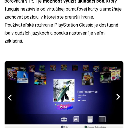
porovnaní s PS1 je
možnosť využiť ukladací bod
, ktorý
funguje nezávisle od virtuálnej pamäťovej karty a umožňuje
zachovať pozíciu, v ktorej ste prerušili hranie.
Používateľské rozhranie PlayStation Classic je dostupné
iba v cudzích jazykoch a ponuka nastavení je veľmi
základná.