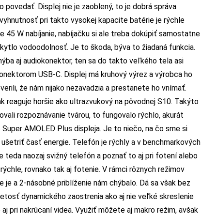
o povedať. Displej nie je zaoblený, to je dobrá správa
hnutnosť pri takto vysokej kapacite batérie je rýchle
e 45 W nabíjanie, nabíjačku si ale treba dokúpiť samostatne
oskytlo vodoodolnosť. Je to škoda, býva to žiadaná funkcia.
a aj audiokonektor, ten sa do takto veľkého tela asi
 konektorom USB-C. Displej má kruhový výrez a výrobca ho
verili, že nám nijako nezavadzia a prestanete ho vnímať.
tak reaguje horšie ako ultrazvukový na pôvodnej S10. Takýto
vali rozpoznávanie tvárou, to fungovalo rýchlo, akurát
 Super AMOLED Plus displeja. Je to niečo, na čo sme si
ušetriť časť energie. Telefón je rýchly a v benchmarkových
teda naozaj svižný telefón a poznať to aj pri fotení alebo
 rýchle, rovnako tak aj fotenie. V rámci rôznych režimov
e je a 2-násobné priblíženie nám chýbalo. Dá sa však bez
zretosť dynamického zaostrenia ako aj nie veľké skreslenie
aj pri nakrúcaní videa. Využiť môžete aj makro režim, avšak