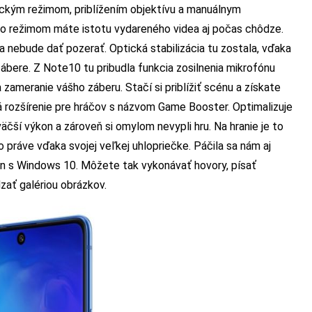
tickým režimom, priblížením objektívu a manuálnym
mto režimom máte istotu vydareného videa aj počas chôdze.
 nebude dať pozerať. Optická stabilizácia tu zostala, vďaka
ábere. Z Note10 tu pribudla funkcia zosilnenia mikrofónu
zameranie vášho záberu. Stačí si priblížiť scénu a získate
 rozšírenie pre hráčov s názvom Game Booster. Optimalizuje
ajväčší výkon a zároveň si omylom nevypli hru. Na hranie je to
to práve vďaka svojej veľkej uhlopriečke. Páčila sa nám aj
fón s Windows 10. Môžete tak vykonávať hovory, písať
zať galériou obrázkov.