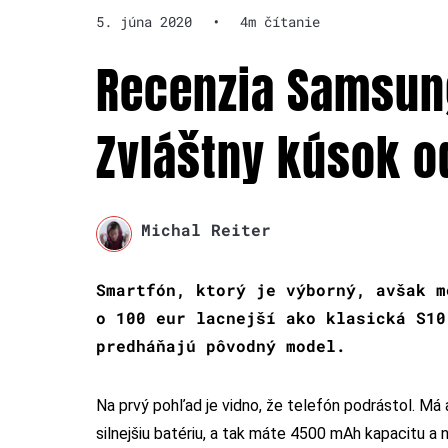
5. júna 2020
•
4m čítanie
Recenzia Samsung
Zvláštny kúsok 
Michal Reiter
Smartfón, ktorý je výborný, avšak m
o 100 eur lacnejší ako klasická S10
predháňajú pôvodný model.
Na prvý pohľad je vidno, že telefón podrástol. Má a
silnejšiu batériu, a tak máte 4500 mAh kapacitu a 