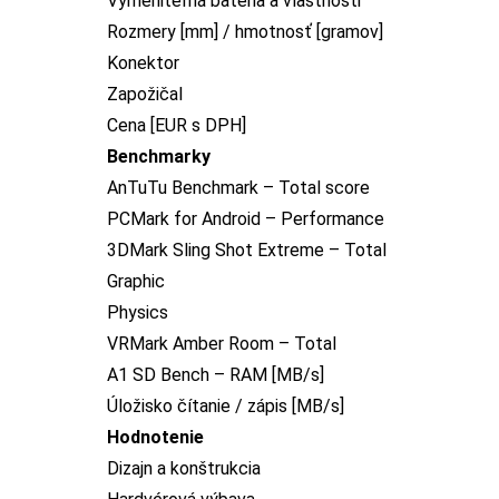
Vymeniteľná batéria a vlastnosti
Rozmery [mm] / hmotnosť [gramov]
Konektor
Zapožičal
Cena [EUR s DPH]
Benchmarky
AnTuTu Benchmark – Total score
PCMark for Android – Performance
3DMark Sling Shot Extreme – Total
Graphic
Physics
VRMark Amber Room – Total
A1 SD Bench – RAM [MB/s]
Úložisko čítanie / zápis [MB/s]
Hodnotenie
Dizajn a konštrukcia