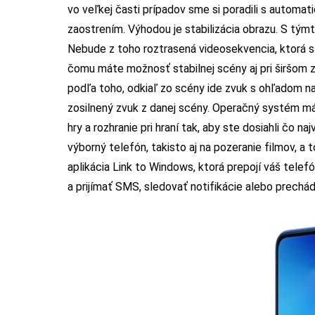
vo veľkej časti prípadov sme si poradili s automa
zaostrením. Výhodou je stabilizácia obrazu. S tý
Nebude z toho roztrasená videosekvencia, ktorá sa
čomu máte možnosť stabilnej scény aj pri širšom z
podľa toho, odkiaľ zo scény ide zvuk s ohľadom na 
zosilnený zvuk z danej scény. Operačný systém má
hry a rozhranie pri hraní tak, aby ste dosiahli čo n
výborný telefón, takisto aj na pozeranie filmov, a 
aplikácia Link to Windows, ktorá prepojí váš tele
a prijímať SMS, sledovať notifikácie alebo prechád