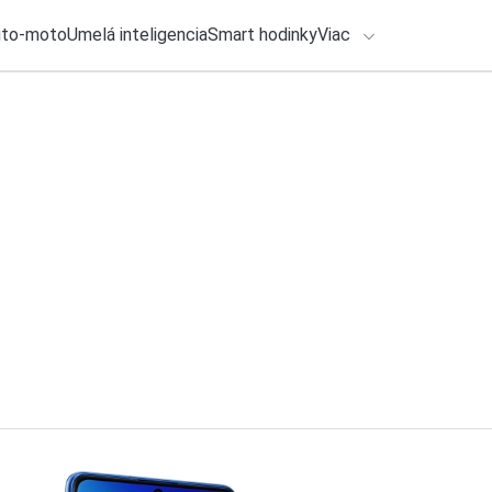
uto-moto
Umelá inteligencia
Smart hodinky
Viac
HLO BY VÁS ZAUJÍMAŤ
lačové správy
31. júla 2026
•
2m
ADÁVANIA
Google vylepšil AI
Michal Reiter
Zadajte frázu pre vyhľadanie