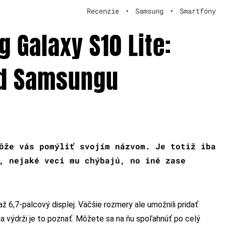
Recenzie
•
Samsung
•
Smartfóny
 Galaxy S10 Lite:
od Samsungu
ôže vás pomýliť svojím názvom. Je totiž iba
, nejaké veci mu chýbajú, no iné zase
ž 6,7-palcový displej. Väčšie rozmery ale umožnili pridať
na výdrži je to poznať. Môžete sa na ňu spoľahnúť po celý