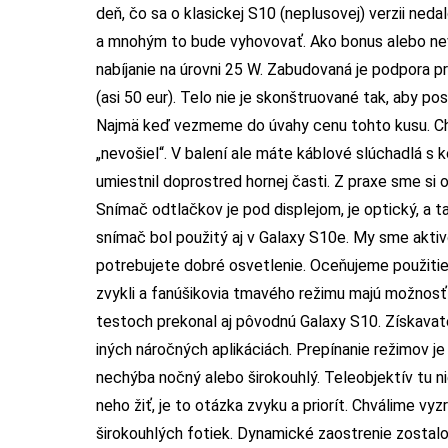
deň, čo sa o klasickej S10 (neplusovej) verzii nedal
a mnohým to bude vyhovovať. Ako bonus alebo nevy
nabíjanie na úrovni 25 W. Zabudovaná je podpora pr
(asi 50 eur). Telo nie je skonštruované tak, aby p
Najmä keď vezmeme do úvahy cenu tohto kusu. Chýb
„nevošiel“. V balení ale máte káblové slúchadlá s
umiestnil doprostred hornej časti. Z praxe sme si o
Snímač odtlačkov je pod displejom, je optický, a 
snímač bol použitý aj v Galaxy S10e. My sme aktivo
potrebujete dobré osvetlenie. Oceňujeme použitie
zvykli a fanúšikovia tmavého režimu majú možnosť 
testoch prekonal aj pôvodnú Galaxy S10. Získavate 
iných náročných aplikáciách. Prepínanie režimov je
nechýba nočný alebo širokouhlý. Teleobjektív tu ni
neho žiť, je to otázka zvyku a priorít. Chválime vy
širokouhlých fotiek. Dynamické zaostrenie zostalo 