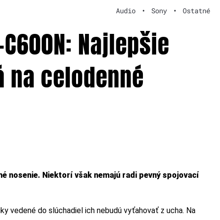
Audio
•
Sony
•
Ostatné
-C600N: Najlepšie
á na celodenné
né nosenie. Niektorí však nemajú radi pevný spojovací
iky vedené do slúchadiel ich nebudú vyťahovať z ucha. Na