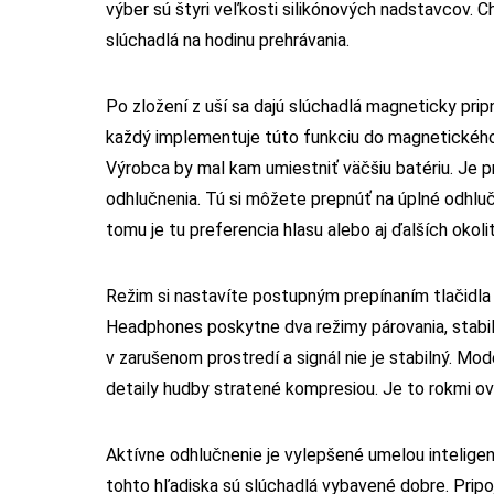
výber sú štyri veľkosti silikónových nadstavcov. C
slúchadlá na hodinu prehrávania.
Po zložení z uší sa dajú slúchadlá magneticky prip
každý implementuje túto funkciu do magnetického p
Výrobca by mal kam umiestniť väčšiu batériu. Je pr
odhlučnenia. Tú si môžete prepnúť na úplné odhlu
tomu je tu preferencia hlasu alebo aj ďalších okoli
Režim si nastavíte postupným prepínaním tlačidla 
Headphones poskytne dva režimy párovania, stabiln
v zarušenom prostredí a signál nie je stabilný. 
detaily hudby stratené kompresiou. Je to rokmi ov
Aktívne odhlučnenie je vylepšené umelou inteligen
tohto hľadiska sú slúchadlá vybavené dobre. Pripo