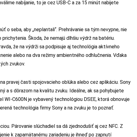
hválime nabíjanie, to je cez USB-C a za 15 minút nabijete
núť o seba, aby „neplantali“. Prehrávanie sa tým nevypne, nie
richytenia. Škoda, že nemajú dlhšiu výdrž na batériu.
avda, že na výdrži sa podpisuje aj technológia aktívneho
čnenie alebo na dva režimy ambientného odhlučnenia. Vďaka
tých zvukov.
na pravej časti spojovacieho oblúka alebo cez aplikáciu. Sony
ý a s dôrazom na kvalitu zvuku. Ideálne, ak sa pohybujete
Model WI-C600N je vybavený technológiou DSEE, ktorá obnovuje
erená technológia firmy Sony a na zvuku je to poznať.
ciou. Párovanie slúchadiel sa dá zjednodušiť aj cez NFC. Z
jenie k zapamätanému zariadeniu je ihneď po zapnutí