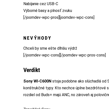
Nabíjanie cez USB-C
Výborné basy a plnosť zvuku
[/joomdev-wpc-pros][joomdev-wpc-cons]
NEVÝHODY
Chceli by sme ešte dlhšiu výdrž
[/joomdev-wpc-cons][/joomdev-wpc-pros-cons]
Verdikt
Sony WI-C600N
stoja podobne ako slúchadlá od S
konštrukčné typy. Kto nechce úplne bezdrôtové sl
rozdiel od Buds+ majú ANC, no zároveň aj polovičnú