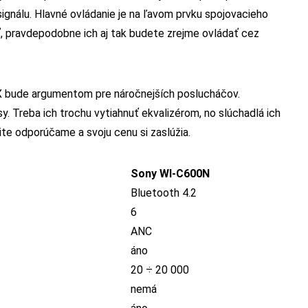
signálu. Hlavné ovládanie je na ľavom prvku spojovacieho
ť, pravdepodobne ich aj tak budete zrejme ovládať cez
tX bude argumentom pre náročnejších poslucháčov.
sy. Treba ich trochu vytiahnuť ekvalizérom, no slúchadlá ich
ite odporúčame a svoju cenu si zaslúžia.
Sony WI-C600N
Bluetooth 4.2
6
ANC
áno
20 ÷ 20 000
nemá