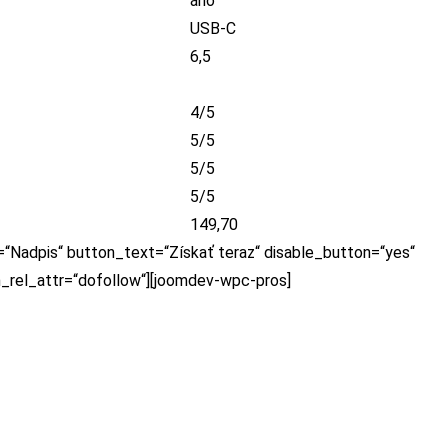
áno
USB-C
6,5
4/5
5/5
5/5
5/5
149,70
=“Nadpis“ button_text=“Získať teraz“ disable_button=“yes“
n_rel_attr=“dofollow“][joomdev-wpc-pros]