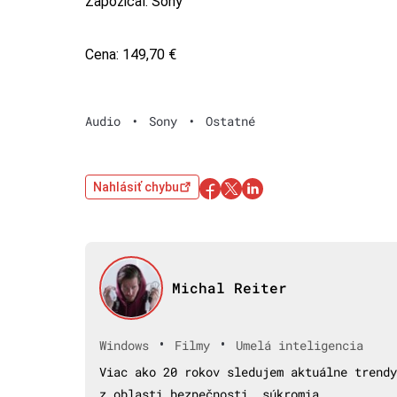
Zapožičal: Sony
Cena: 149,70 €
Audio
•
Sony
•
Ostatné
Nahlásiť chybu
Michal Reiter
•
•
Windows
Filmy
Umelá inteligencia
Viac ako 20 rokov sledujem aktuálne trendy
z oblasti bezpečnosti, súkromia,