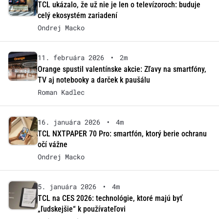
TCL ukázalo, že už nie je len o televízoroch: buduje
celý ekosystém zariadení
Ondrej Macko
11. februára 2026
•
2m
Orange spustil valentínske akcie: Zľavy na smartfóny,
TV aj notebooky a darček k paušálu
Roman Kadlec
16. januára 2026
•
4m
TCL NXTPAPER 70 Pro: smartfón, ktorý berie ochranu
očí vážne
Ondrej Macko
5. januára 2026
•
4m
TCL na CES 2026: technológie, ktoré majú byť
„ľudskejšie“ k používateľovi