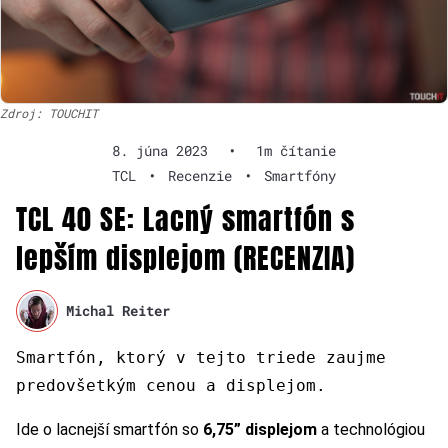
Zdroj: TOUCHIT
8. júna 2023
•
1m čítanie
TCL
•
Recenzie
•
Smartfóny
TCL 40 SE: Lacný smartfón s
lepším displejom (RECENZIA)
Michal Reiter
Smartfón, ktorý v tejto triede zaujme
predovšetkým cenou a displejom.
Ide o lacnejší smartfón so
6,75” displejom
a technológiou