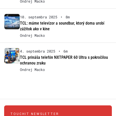
Ondrej Macko
10. septembra 2025
•
8m
TCL: máme televízor a soundbar, ktorý doma urobí
zážitok ako v kine
Ondrej Macko
4. septembra 2025
•
6m
TCL prináša telefón NXTPAPER 60 Ultra s pokročilou
ochranou zraku
Ondrej Macko
TOUCHIT NEWSLETTER