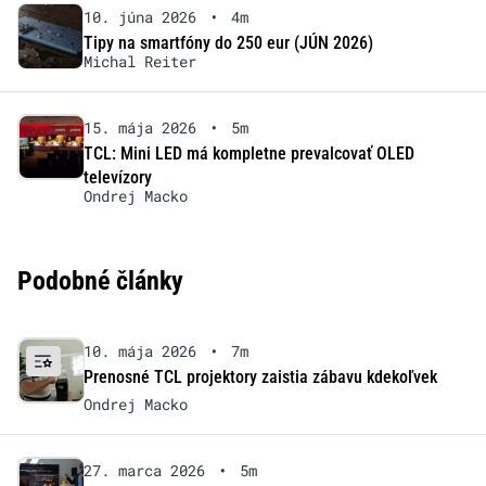
10. júna 2026
•
4m
Tipy na smartfóny do 250 eur (JÚN 2026)
Michal Reiter
15. mája 2026
•
5m
TCL: Mini LED má kompletne prevalcovať OLED
televízory
Ondrej Macko
Podobné články
10. mája 2026
•
7m
Prenosné TCL projektory zaistia zábavu kdekoľvek
Ondrej Macko
27. marca 2026
•
5m