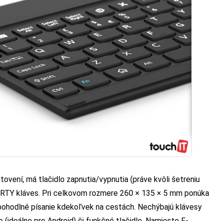
ovení, má tlačidlo zapnutia/vypnutia (práve kvôli šetreniu
ERTY kláves. Pri celkovom rozmere 260 × 135 × 5 mm ponúka
pohodlné písanie kdekoľvek na cestách. Nechýbajú klávesy
o (ideálne pre Android) či funkčné tlačidlo. Namiesto F-