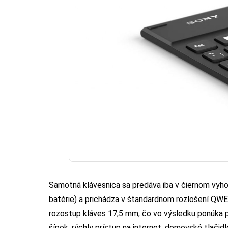
Samotná klávesnica sa predáva iba v čiernom vyhot
batérie) a prichádza v štandardnom rozlošení QW
rozostup kláves 17,5 mm, čo vo výsledku ponúka 
šípok, rýchly prístup na internet, domovské tlačidl