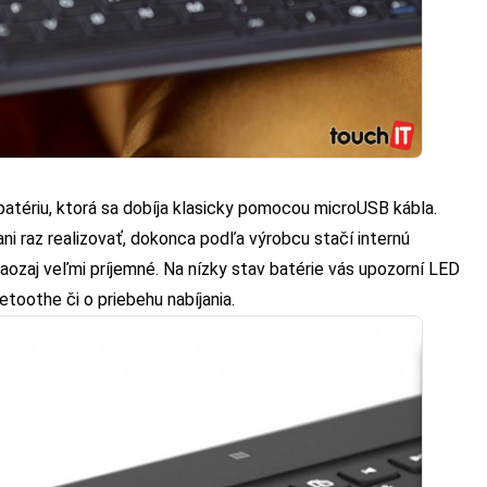
tériu, ktorá sa dobíja klasicky pomocou microUSB kábla.
ni raz realizovať, dokonca podľa výrobcu stačí internú
e naozaj veľmi príjemné. Na nízky stav batérie vás upozorní LED
toothe či o priebehu nabíjania.