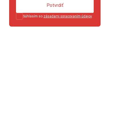
Potvrdiť
Súhlasím so
zásadami spracovaním údajov
.