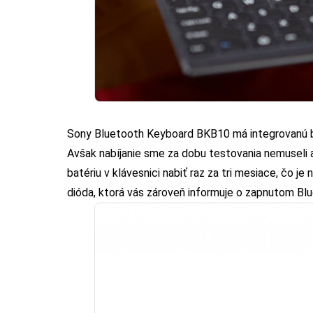
Sony Bluetooth Keyboard BKB10 má integrovanú ba
Avšak nabíjanie sme za dobu testovania nemuseli a
batériu v klávesnici nabiť raz za tri mesiace, čo j
dióda, ktorá vás zároveň informuje o zapnutom Blue