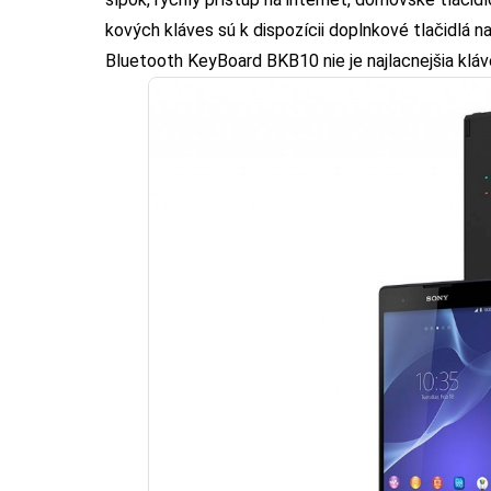
kových kláves sú k dispozícii doplnkové tlačidlá na
Bluetooth KeyBoard BKB10 nie je najlacnejšia kláve