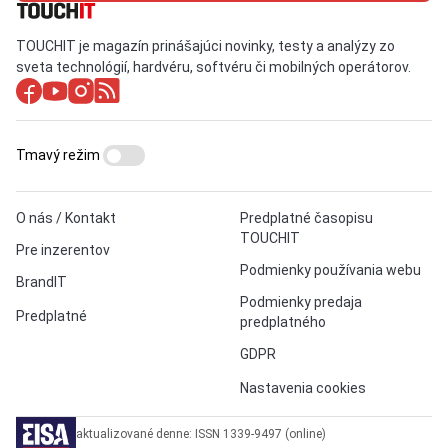
TOUCHIT je magazín prinášajúci novinky, testy a analýzy zo
sveta technológií, hardvéru, softvéru či mobilných operátorov.
Tmavý režim
O nás / Kontakt
Predplatné časopisu
TOUCHIT
Pre inzerentov
Podmienky používania webu
BrandIT
Podmienky predaja
Predplatné
predplatného
GDPR
Nastavenia cookies
aktualizované denne: ISSN 1339-9497 (online)