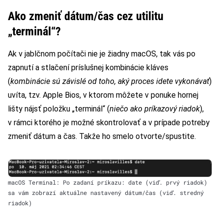
Ako zmeniť dátum/čas cez utilitu
„terminál“?
Ak v jablčnom počítači nie je žiadny macOS, tak vás po
zapnutí a stlačení príslušnej kombinácie kláves
(
kombinácie sú závislé od toho, aký proces idete vykonávať
)
uvíta, tzv. Apple Bios, v ktorom môžete v ponuke hornej
lišty nájsť položku „terminál“ (
niečo ako príkazový riadok
),
v rámci ktorého je možné skontrolovať a v prípade potreby
zmeniť dátum a čas. Takže ho smelo otvorte/spustite.
macOS Terminal: Po zadaní príkazu: date (viď. prvý riadok)
sa vám zobrazí aktuálne nastavený dátum/čas (viď. stredný
riadok)