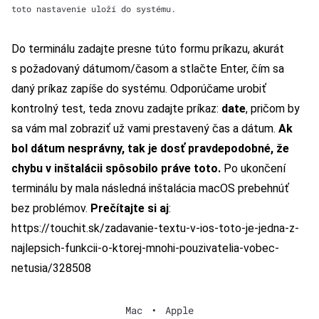
toto nastavenie uloží do systému.
Do terminálu zadajte presne túto formu príkazu, akurát
s požadovaný dátumom/časom a stlačte Enter, čím sa
daný príkaz zapíše do systému. Odporúčame urobiť
kontrolný test, teda znovu zadajte príkaz:
date
, pričom by
sa vám mal zobraziť už vami prestavený čas a dátum.
Ak
bol dátum nesprávny, tak je dosť pravdepodobné, že
chybu v inštalácii spôsobilo práve toto.
Po ukončení
terminálu by mala následná inštalácia macOS prebehnúť
bez problémov.
Prečítajte si aj
:
https://touchit.sk/zadavanie-textu-v-ios-toto-je-jedna-z-
najlepsich-funkcii-o-ktorej-mnohi-pouzivatelia-vobec-
netusia/328508
Mac
•
Apple