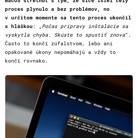
macOS stretnúť s tým, že síce išiel celý
proces plynulo a bez problémov, no
v určitom momente sa tento proces ukončil
s hláškou
: „
Počas prípravy inštalácie sa
vyskytla chyba. Skúste to spustiť znova
“.
Často to končí zúfalstvom, lebo ani
opakované úkony nepomáhajú a vždy to
končí rovnako.