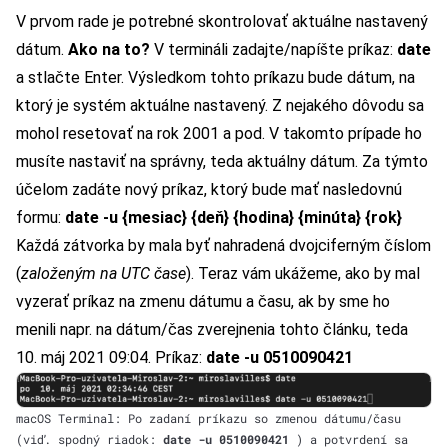
V prvom rade je potrebné skontrolovať aktuálne nastavený
dátum.
Ako na to?
V termináli zadajte/napíšte príkaz:
date
a stlačte Enter. Výsledkom tohto príkazu bude dátum, na
ktorý je systém aktuálne nastavený. Z nejakého dôvodu sa
mohol resetovať na rok 2001 a pod. V takomto prípade ho
musíte nastaviť na správny, teda aktuálny dátum. Za týmto
účelom zadáte nový príkaz, ktorý bude mať nasledovnú
formu:
date -u {mesiac} {deň} {hodina} {minúta} {rok}
Každá zátvorka by mala byť nahradená dvojciferným číslom
(
založeným na UTC čase
). Teraz vám ukážeme, ako by mal
vyzerať príkaz na zmenu dátumu a času, ak by sme ho
menili napr. na dátum/čas zverejnenia tohto článku, teda
10. máj 2021 09:04. Príkaz:
date -u 0510090421
macOS Terminal: Po zadaní príkazu so zmenou dátumu/času
(viď. spodný riadok:
date -u 0510090421
) a potvrdení sa