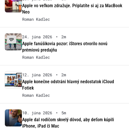
Apple vo veľkom zdražuje. Priplatíte si aj za MacBook
Neo
Roman Kadlec
24. júna 2026
•
2m
Apple fanúšikovia pozor: iStores otvorilo novú
prémiovú predajňu
Roman Kadlec
12. júna 2026
•
2m
Apple konečne odstráni hlavný nedostatok iCloud
Fotiek
Roman Kadlec
10. júna 2026
•
5m
Apple dal rodičom skvelý dôvod, aby deťom kúpili
iPhone, iPad či Mac