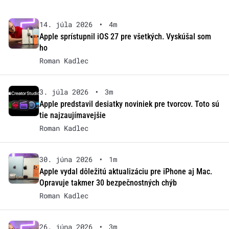
14. júla 2026
•
4m
Apple sprístupnil iOS 27 pre všetkých. Vyskúšal som
ho
Roman Kadlec
3. júla 2026
•
3m
Apple predstavil desiatky noviniek pre tvorcov. Toto sú
tie najzaujímavejšie
Roman Kadlec
30. júna 2026
•
1m
Apple vydal dôležitú aktualizáciu pre iPhone aj Mac.
Opravuje takmer 30 bezpečnostných chýb
Roman Kadlec
26. júna 2026
•
3m