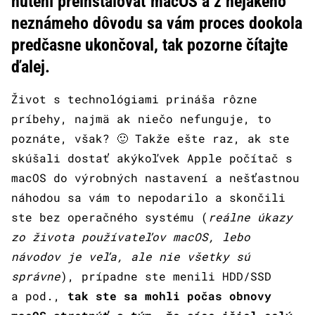
nútení preinštalovať macOS a z nejakého
neznámeho dôvodu sa vám proces dookola
predčasne ukončoval, tak pozorne čítajte
ďalej.
Život s technológiami prináša rôzne
príbehy, najmä ak niečo nefunguje, to
poznáte, však? 🙂 Takže ešte raz, ak ste
skúšali dostať akýkoľvek Apple počítač s
macOS do výrobných nastavení a nešťastnou
náhodou sa vám to nepodarilo a skončili
ste bez operačného systému (
reálne úkazy
zo života používateľov macOS, lebo
návodov je veľa, ale nie všetky sú
správne
), prípadne ste menili HDD/SSD
a pod.,
tak ste sa mohli počas obnovy