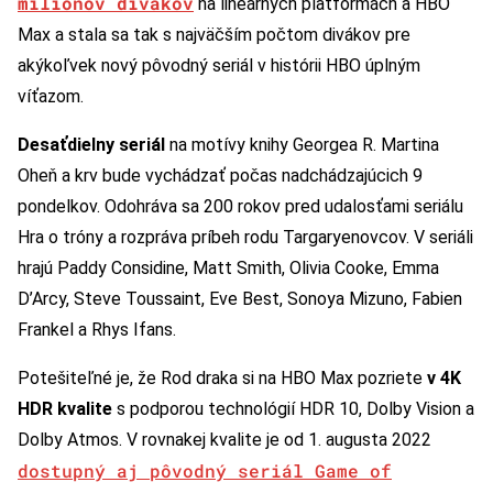
miliónov divákov
na lineárnych platformách a HBO
Max a stala sa tak s najväčším počtom divákov pre
akýkoľvek nový pôvodný seriál v histórii HBO úplným
víťazom.
Desaťdielny seriál
na motívy knihy Georgea R. Martina
Oheň a krv bude vychádzať počas nadchádzajúcich 9
pondelkov. Odohráva sa 200 rokov pred udalosťami seriálu
Hra o tróny a rozpráva príbeh rodu Targaryenovcov. V seriáli
hrajú Paddy Considine, Matt Smith, Olivia Cooke, Emma
D’Arcy, Steve Toussaint, Eve Best, Sonoya Mizuno, Fabien
Frankel a Rhys Ifans.
Potešiteľné je, že Rod draka si na HBO Max pozriete
v 4K
HDR kvalite
s podporou technológií HDR 10, Dolby Vision a
Dolby Atmos. V rovnakej kvalite je od 1. augusta 2022
dostupný aj pôvodný seriál Game of