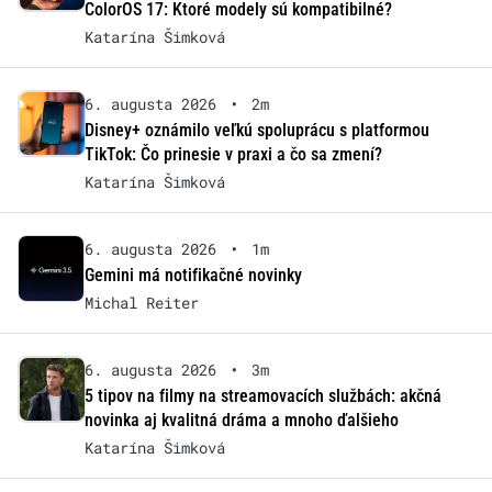
ColorOS 17: Ktoré modely sú kompatibilné?
Katarína Šimková
6. augusta 2026
•
2m
Disney+ oznámilo veľkú spoluprácu s platformou
TikTok: Čo prinesie v praxi a čo sa zmení?
Katarína Šimková
6. augusta 2026
•
1m
Gemini má notifikačné novinky
Michal Reiter
6. augusta 2026
•
3m
5 tipov na filmy na streamovacích službách: akčná
novinka aj kvalitná dráma a mnoho ďalšieho
Katarína Šimková