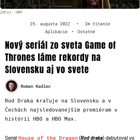
Zdroj: HBO
25. augusta 2022
•
2m čítanie
Aplikácie
•
Ostatné
Nový seriál zo sveta Game of
Thrones láme rekordy na
Slovensku aj vo svete
Roman Kadlec
Rod Draka kraľuje na Slovensku a v
Čechách najsledovanejším premiéram v
histórii HBO a HBO Max.
House of the Dragon
Seriál
(
Rod draka
) debutoval vo