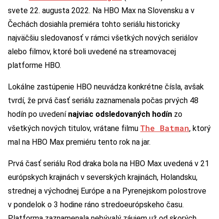
svete 22. augusta 2022. Na HBO Max na Slovensku a v
Čechách dosiahla premiéra tohto seriálu historicky
najväčšiu sledovanosť v rámci všetkých nových seriálov
alebo filmov, ktoré boli uvedené na streamovacej
platforme HBO.
Lokálne zastúpenie HBO neuvádza konkrétne čísla, avšak
tvrdí, že prvá časť seriálu zaznamenala počas prvých 48
hodín po uvedení
najviac odsledovaných hodín
zo
The Batman
všetkých nových titulov, vrátane filmu
, ktorý
mal na HBO Max premiéru tento rok na jar.
Prvá časť seriálu Rod draka bola na HBO Max uvedená v 21
európskych krajinách v severských krajinách, Holandsku,
strednej a východnej Európe a na Pyrenejskom polostrove
v pondelok o 3 hodine ráno stredoeurópskeho času.
Platforma zaznamenala nebývalý záujem už od skorých