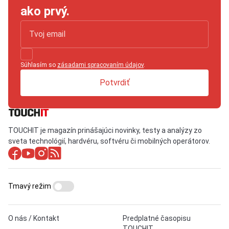
ako prvý.
Súhlasím so
zásadami spracovaním údajov
.
Potvrdiť
TOUCHIT je magazín prinášajúci novinky, testy a analýzy zo
sveta technológií, hardvéru, softvéru či mobilných operátorov.
Tmavý režim
O nás / Kontakt
Predplatné časopisu
TOUCHIT