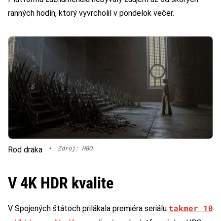
ranných hodín, ktorý vyvrcholil v pondelok večer.
•
Zdroj: HBO
Rod draka
V 4K HDR kvalite
takmer 10
V Spojených štátoch prilákala premiéra seriálu