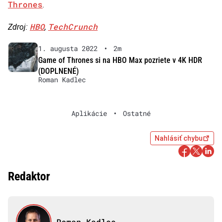
Thrones
.
HBO
TechCrunch
Zdroj:
,
1. augusta 2022
•
2m
Game of Thrones si na HBO Max pozriete v 4K HDR
(DOPLNENÉ)
Roman Kadlec
Aplikácie
•
Ostatné
Nahlásiť chybu
Redaktor
Roman Kadlec