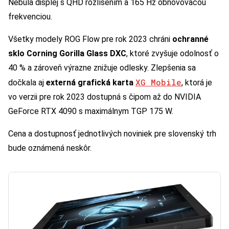
Nebula displej s QHD rozlíšením a 165 Hz obnovovacou
frekvenciou.
Všetky modely ROG Flow pre rok 2023 chráni
ochranné
sklo Corning Gorilla Glass DXC
, ktoré zvyšuje odolnosť o
40 % a zároveň výrazne znižuje odlesky. Zlepšenia sa
XG Mobile
dočkala aj
externá grafická karta
, ktorá je
vo verzii pre rok 2023 dostupná s čipom až do NVIDIA
GeForce RTX 4090 s maximálnym TGP 175 W.
Cena a dostupnosť jednotlivých noviniek pre slovenský trh
bude oznámená neskôr.