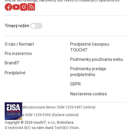
Tmavý režim
O nás / Kontakt
Predplatné časopisu
TOUCHIT
Pre inzerentov
Podmienky používania webu
BrandIT
Podmienky predaja
Predplatné
predplatného
GDPR
Nastavenia cookies
aktualizované denne: ISSN 1339-9497 (online)
a ISSN 1339-939X (tlačené vydanie)
Copyright © 2026 touchIT, s.r.o., Bratislava.
O
technické SEO
sa nám stará
TechSEO Vitals
.