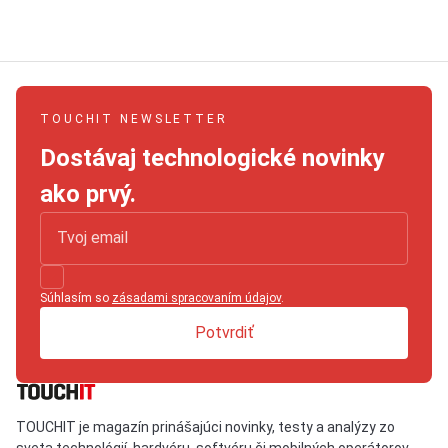
TOUCHIT NEWSLETTER
Dostávaj technologické novinky
ako prvý.
Súhlasím so
zásadami spracovaním údajov
.
Potvrdiť
TOUCHIT je magazín prinášajúci novinky, testy a analýzy zo
sveta technológií, hardvéru, softvéru či mobilných operátorov.