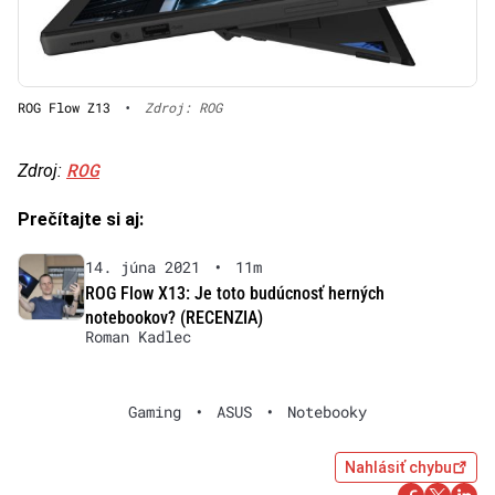
ROG Flow Z13
•
Zdroj: ROG
ROG
Zdroj:
Prečítajte si aj:
14. júna 2021
•
11m
ROG Flow X13: Je toto budúcnosť herných
notebookov? (RECENZIA)
Roman Kadlec
Gaming
•
ASUS
•
Notebooky
Nahlásiť chybu