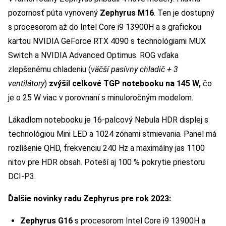
pozornosť púta vynovený
Zephyrus M16
. Ten je dostupný
s procesorom až do Intel Core i9 13900H a s grafickou
kartou NVIDIA GeForce RTX 4090 s technológiami MUX
Switch a NVIDIA Advanced Optimus. ROG vďaka
zlepšenému chladeniu (
väčší pasívny chladič + 3
ventilátory
)
zvýšil celkové TGP notebooku na 145 W,
čo
je o 25 W viac v porovnaní s minuloročným modelom.
Lákadlom notebooku je 16-palcový Nebula HDR displej s
technológiou Mini LED a 1024 zónami stmievania. Panel má
rozlíšenie QHD, frekvenciu 240 Hz a maximálny jas 1100
nitov pre HDR obsah. Poteší aj 100 % pokrytie priestoru
DCI-P3.
Ďalšie novinky radu Zephyrus pre rok 2023:
Zephyrus G16
s procesorom Intel Core i9 13900H a