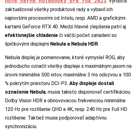
nové herné notebooky pre rok 2023
. Výrobca
zaktualizoval všetky produktové rady a vybavil ich
najnovšími procesormi od Intelu, resp. AMD a grafickými
kartami GeForce RTX 40. Medzi hlavné zlepšenia patrí aj
efektívnejšie chladenie
či väčší počet zariadení so
špičkovými displejmi
Nebula a Nebula HDR
.
Nebula displej je pomenovanie, ktoré vymyslel ROG, aby
jednoducho označil všetky displeje s maximálnym jasom na
úrovni minimálne 500 nitov, maximálne 3 ms odozvou a 100
% pokrytím priestoru DCI-P3.
Aby displeje dostali
označenie Nebula
, musia takisto disponovať certifikáciou
Dolby Vision HDR a obnovovacou frekvenciou minimálne
120 Hz pre rozlíšenie QHD a 4K, resp. 240 Hz pre Full HD
rozlíšenie. Taktiež musia podporovať adaptívnu
synchronizáciu.