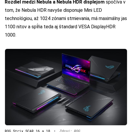
Rozdiel medzi Nebula a Nebula HDR displejom
spočíva v
tom, že Nebula HDR navyše disponuje Mini LED
technológiou, až 1024 zónami stmievania, má maximálny jas
1100 nitov a spĺňa teda aj štandard VESA DisplayHDR
1000.
ROG Strix SCAR 16 a 18
•
Zdroj: ROG