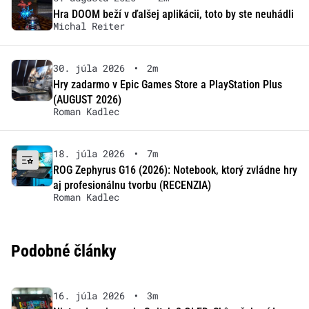
Hra DOOM beží v ďalšej aplikácii, toto by ste neuhádli
Michal Reiter
30. júla 2026
•
2m
Hry zadarmo v Epic Games Store a PlayStation Plus
(AUGUST 2026)
Roman Kadlec
18. júla 2026
•
7m
ROG Zephyrus G16 (2026): Notebook, ktorý zvládne hry
aj profesionálnu tvorbu (RECENZIA)
Roman Kadlec
Podobné články
16. júla 2026
•
3m