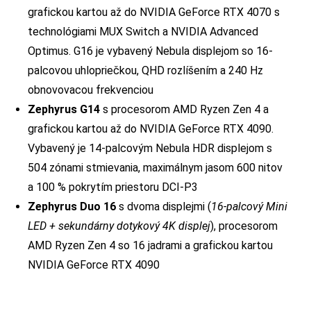
grafickou kartou až do NVIDIA GeForce RTX 4070 s
technológiami MUX Switch a NVIDIA Advanced
Optimus. G16 je vybavený Nebula displejom so 16-
palcovou uhlopriečkou, QHD rozlíšením a 240 Hz
obnovovacou frekvenciou
Zephyrus G14
s procesorom AMD Ryzen Zen 4 a
grafickou kartou až do NVIDIA GeForce RTX 4090.
Vybavený je 14-palcovým Nebula HDR displejom s
504 zónami stmievania, maximálnym jasom 600 nitov
a 100 % pokrytím priestoru DCI-P3
Zephyrus Duo 16
s dvoma displejmi (
16-palcový Mini
LED + sekundárny dotykový 4K displej
), procesorom
AMD Ryzen Zen 4 so 16 jadrami a grafickou kartou
NVIDIA GeForce RTX 4090