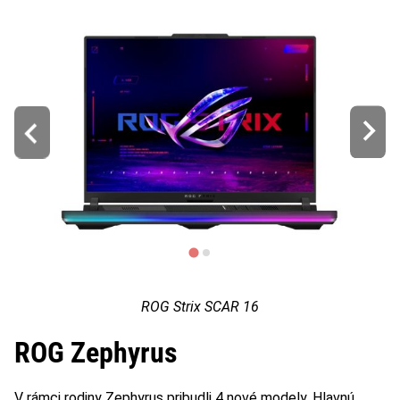
ROG Strix SCAR 16
ROG Zephyrus
V rámci rodiny Zephyrus pribudli 4 nové modely. Hlavnú