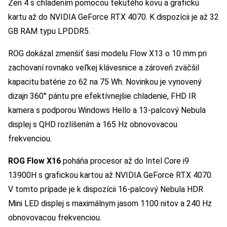
Zen 4 s chladením pomocou tekutého kovu a grafickú
kartu až do NVIDIA GeForce RTX 4070. K dispozícii je až 32
GB RAM typu LPDDR5.
ROG dokázal zmenšiť šasi modelu Flow X13 o 10 mm pri
zachovaní rovnako veľkej klávesnice a zároveň zväčšil
kapacitu batérie zo 62 na 75 Wh. Novinkou je vynovený
dizajn 360° pántu pre efektívnejšie chladenie, FHD IR
kamera s podporou Windows Hello a 13-palcový Nebula
displej s QHD rozlíšením a 165 Hz obnovovacou
frekvenciou.
ROG Flow X16
poháňa procesor až do Intel Core i9
13900H s grafickou kartou až NVIDIA GeForce RTX 4070.
V tomto prípade je k dispozícii 16-palcový Nebula HDR
Mini LED displej s maximálnym jasom 1100 nitov a 240 Hz
obnovovacou frekvenciou.