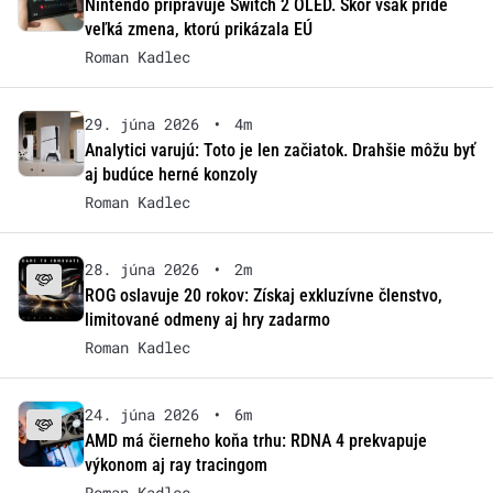
Nintendo pripravuje Switch 2 OLED. Skôr však príde
veľká zmena, ktorú prikázala EÚ
Roman Kadlec
29. júna 2026
•
4m
Analytici varujú: Toto je len začiatok. Drahšie môžu byť
aj budúce herné konzoly
Roman Kadlec
28. júna 2026
•
2m
ROG oslavuje 20 rokov: Získaj exkluzívne členstvo,
limitované odmeny aj hry zadarmo
Roman Kadlec
24. júna 2026
•
6m
AMD má čierneho koňa trhu: RDNA 4 prekvapuje
výkonom aj ray tracingom
Roman Kadlec