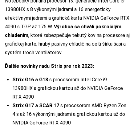
Notebooky poháňa procesor 13. generácie Intel Core i9
13980HX s 8 výkonnými jadrami a 16 energeticky
efektívnymi jadrami a grafická karta NVIDIA GeForce RTX
4090 s TGP až 175 W.
Výrobca sa chváli pokročilým
chladením
, ktoré zabezpečuje tekutý kov na procesore aj
grafickej karte, hrubý pasívny chladič na celú šírku šasi a
systém troch ventilátorov.
Ďalšie novinky radu Strix pre rok 2023:
Strix G16 a G18
s procesorom Intel Core i9
13980HX a grafickou kartou až do NVIDIA GeForce
RTX 4090
Strix G17 a SCAR 17
s procesorom AMD Ryzen Zen
4 s až 16 výkonnými jadrami a grafickou kartou až do
NVIDIA GeForce RTX 4090