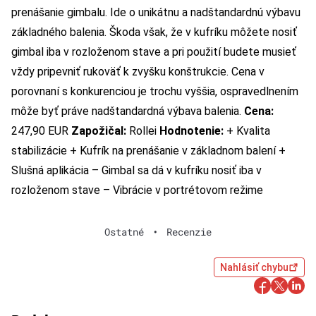
prenášanie gimbalu. Ide o unikátnu a nadštandardnú výbavu
základného balenia. Škoda však, že v kufríku môžete nosiť
gimbal iba v rozloženom stave a pri použití budete musieť
vždy pripevniť rukoväť k zvyšku konštrukcie. Cena v
porovnaní s konkurenciou je trochu vyššia, ospravedlnením
môže byť práve nadštandardná výbava balenia.
Cena:
247,90 EUR
Zapožičal:
Rollei
Hodnotenie:
+ Kvalita
stabilizácie + Kufrík na prenášanie v základnom balení +
Slušná aplikácia – Gimbal sa dá v kufríku nosiť iba v
rozloženom stave – Vibrácie v portrétovom režime
Ostatné
•
Recenzie
Nahlásiť chybu