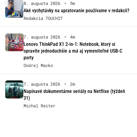
8. augusta 2026
•
5m
Aké vychytávky na upratovanie používame v redakcii?
Redakcia TOUCHIT
7. augusta 2026
•
4m
Lenovo ThinkPad X1 2-in-1: Notebook, ktorý si
opravíte jednoduchšie a má aj vymeniteľné USB-C
porty
Ondrej Macko
7. augusta 2026
•
2m
Napínavé dokumentárne seriály na Netflixe (týždeň
31)
Michal Reiter