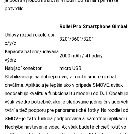
je podľa výrobcu na úrovni 4 hodín, čo sa nám pri teste
potvrdilo.
Rollei Pro Smartphone Gimbal
Uhlový rozsah okolo osi
320°/360°/320°
x/y/z
Kapacita batérie/udávaná
2000 mAh / 4 hodiny
výdrž
Nabíjací konektor
micro USB
Stabilizácia je na dobrej úrovni, v tomto smere gimbal
chválime. Aplikácia je lepšia ako v prípade SMOVE, avšak
nedosahuje kvalitu a funkcionalitu modelu od DJI. Obsahuje
však všetko potrebné, ako je sledovanie jednej či viacerých
tvárí a tiež podporu pre panoramatické fotky. Na rozdiel od
SMOVE je táto funkcia podporovaná aj samotnou aplikáciu.
Nechýba nastavenie videa. Ak však budete chcieť fotiť vo