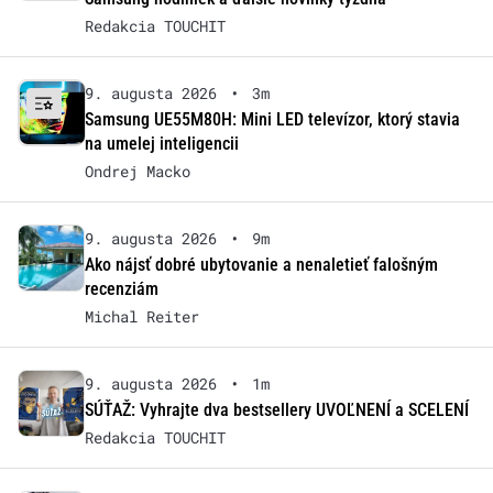
Redakcia TOUCHIT
9. augusta 2026
•
3m
Samsung UE55M80H: Mini LED televízor, ktorý stavia
na umelej inteligencii
Ondrej Macko
9. augusta 2026
•
9m
Ako nájsť dobré ubytovanie a nenaletieť falošným
recenziám
Michal Reiter
9. augusta 2026
•
1m
SÚŤAŽ: Vyhrajte dva bestsellery UVOĽNENÍ a SCELENÍ
Redakcia TOUCHIT