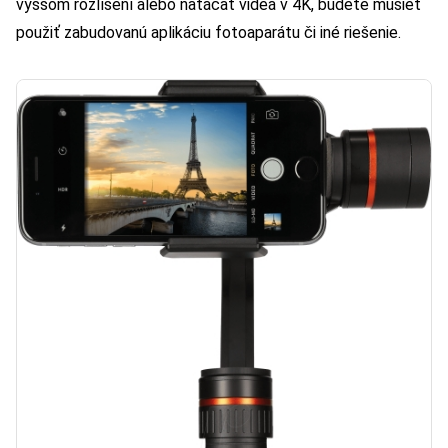
vyššom rozlíšení alebo natáčať videá v 4K, budete musieť
použiť zabudovanú aplikáciu fotoaparátu či iné riešenie.