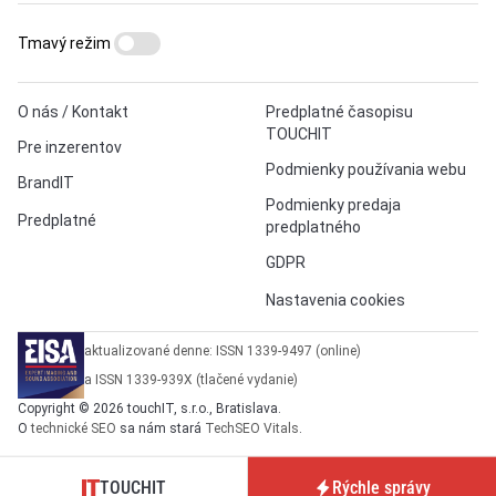
Tmavý režim
O nás / Kontakt
Predplatné časopisu
TOUCHIT
Pre inzerentov
Podmienky používania webu
BrandIT
Podmienky predaja
Predplatné
predplatného
GDPR
Nastavenia cookies
aktualizované denne: ISSN 1339-9497 (online)
a ISSN 1339-939X (tlačené vydanie)
Copyright © 2026 touchIT, s.r.o., Bratislava.
O
technické SEO
sa nám stará
TechSEO Vitals
.
TOUCHIT
Rýchle správy