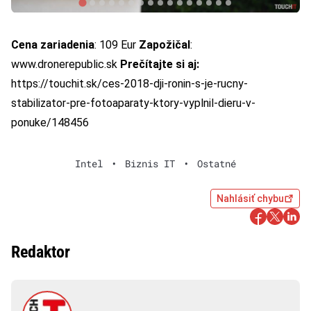
Cena zariadenia
: 109 Eur
Zapožičal
:
www.dronerepublic.sk
Prečítajte si aj:
https://touchit.sk/ces-2018-dji-ronin-s-je-rucny-
stabilizator-pre-fotoaparaty-ktory-vyplnil-dieru-v-
ponuke/148456
Intel
•
Biznis IT
•
Ostatné
Nahlásiť chybu
Redaktor