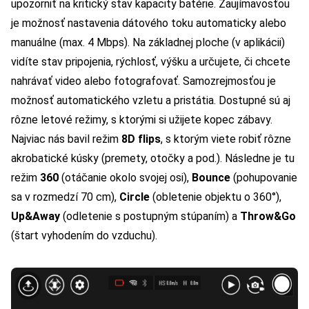
upozorniť na kritický stav kapacity batérie. Zaujímavosťou
je možnosť nastavenia dátového toku automaticky alebo
manuálne (max. 4 Mbps). Na základnej ploche (v aplikácii)
vidíte stav pripojenia, rýchlosť, výšku a určujete, či chcete
nahrávať video alebo fotografovať. Samozrejmosťou je
možnosť automatického vzletu a pristátia. Dostupné sú aj
rôzne letové režimy, s ktorými si užijete kopec zábavy.
Najviac nás bavil režim
8D flips
, s ktorým viete robiť rôzne
akrobatické kúsky (premety, otočky a pod.). Následne je tu
režim
360
(otáčanie okolo svojej osi),
Bounce
(pohupovanie
sa v rozmedzí 70 cm),
Circle
(obletenie objektu o 360°),
Up&Away
(odletenie s postupným stúpaním) a
Throw&Go
(štart vyhodením do vzduchu).