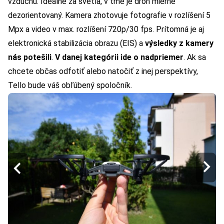
vzduchu. Ideálne za svetla, v tme je dron mierne
dezorientovaný. Kamera zhotovuje fotografie v rozlíšení 5
Mpx a video v max. rozlíšení 720p/30 fps. Prítomná je aj
elektronická stabilizácia obrazu (EIS) a
výsledky z kamery
nás potešili
.
V danej kategórii ide o nadpriemer
. Ak sa
chcete občas odfotiť alebo natočiť z inej perspektívy,
Tello bude váš obľúbený spoločník.