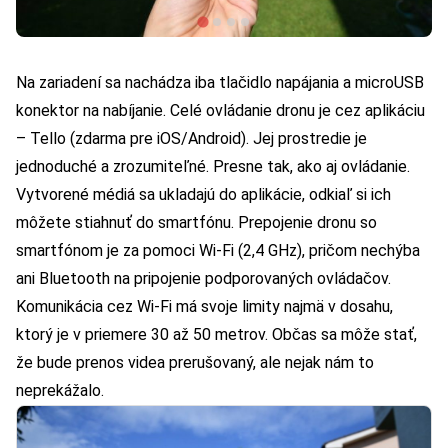
Na zariadení sa nachádza iba tlačidlo napájania a microUSB
konektor na nabíjanie. Celé ovládanie dronu je cez aplikáciu
– Tello (zdarma pre iOS/Android). Jej prostredie je
jednoduché a zrozumiteľné. Presne tak, ako aj ovládanie.
Vytvorené médiá sa ukladajú do aplikácie, odkiaľ si ich
môžete stiahnuť do smartfónu. Prepojenie dronu so
smartfónom je za pomoci Wi-Fi (2,4 GHz), pričom nechýba
ani Bluetooth na pripojenie podporovaných ovládačov.
Komunikácia cez Wi-Fi má svoje limity najmä v dosahu,
ktorý je v priemere 30 až 50 metrov. Občas sa môže stať,
že bude prenos videa prerušovaný, ale nejak nám to
neprekážalo.