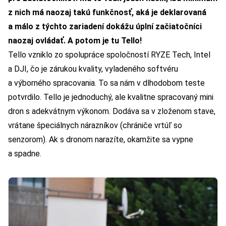
z nich má naozaj takú funkčnosť, aká je deklarovaná
a málo z týchto zariadení dokážu úplní začiatočníci
naozaj ovládať. A potom je tu Tello!
Tello vzniklo zo spolupráce spoločností RYZE Tech, Intel
a DJI, čo je zárukou kvality, vyladeného softvéru
a výborného spracovania. To sa nám v dlhodobom teste
potvrdilo. Tello je jednoduchý, ale kvalitne spracovaný mini
dron s adekvátnym výkonom. Dodáva sa v zloženom stave,
vrátane špeciálnych nárazníkov (chrániče vrtúľ so
senzorom). Ak s dronom narazíte, okamžite sa vypne
a spadne.