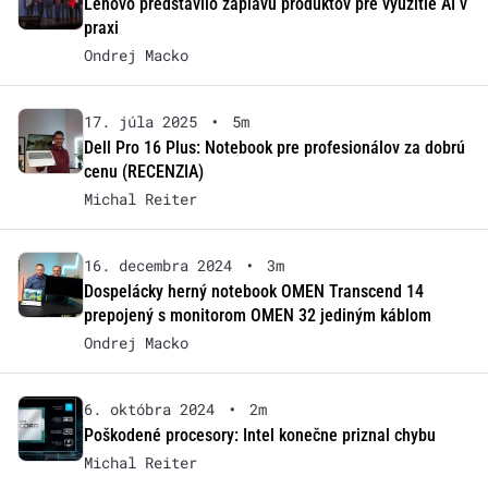
Lenovo predstavilo záplavu produktov pre využitie AI v
praxi
Ondrej Macko
17. júla 2025
•
5m
Dell Pro 16 Plus: Notebook pre profesionálov za dobrú
cenu (RECENZIA)
Michal Reiter
16. decembra 2024
•
3m
Dospelácky herný notebook OMEN Transcend 14
prepojený s monitorom OMEN 32 jediným káblom
Ondrej Macko
6. októbra 2024
•
2m
Poškodené procesory: Intel konečne priznal chybu
Michal Reiter