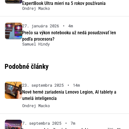
ExpertBook Ultra mieri na 5 rokov používania
Ondrej Macko
27. januára 2026
•
4m
Prečo sa výkon notebooku už nedá posudzovať len
podľa procesora?
Samuel Hindy
Podobné články
23. septembra 2025
•
14m
Nové herné zariadenia Lenovo Legion, AI tablety a
umelá inteligencia
Ondrej Macko
7. septembra 2025
•
7m