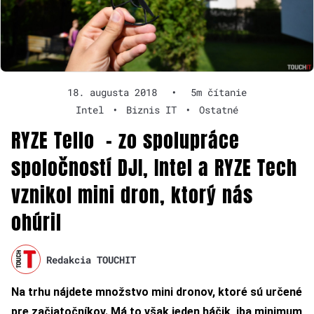
18. augusta 2018
•
5m čítanie
Intel
•
Biznis IT
•
Ostatné
RYZE Tello – zo spolupráce
spoločností DJI, Intel a RYZE Tech
vznikol mini dron, ktorý nás
ohúril
Redakcia TOUCHIT
Na trhu nájdete množstvo mini dronov, ktoré sú určené
pre začiatočníkov. Má to však jeden háčik, iba minimum