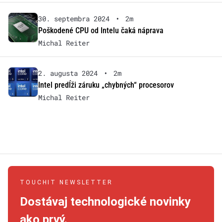
30. septembra 2024
•
2m
Poškodené CPU od Intelu čaká náprava
Michal Reiter
2. augusta 2024
•
2m
Intel predĺži záruku „chybných“ procesorov
Michal Reiter
TOUCHIT NEWSLETTER
Dostávaj technologické novinky
ako prvý.