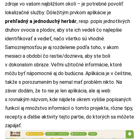
zdroje vo vašom najbližšom okolí – je potrebné povoliť
lokalizačné služby. Dôležitým prvkom aplikácie je
prehľadný a jednoduchý herbár
, resp. popis jednotlivých
druhov ovocia a plodov, aby ste ich vedeli čo najlepšie
identifikovať a vedieť, načo všetko sú vhodné.
Samozrejmosťou je aj rozdelenie podľa toho, v akom
mesiaci a období čo rastie/dozrieva, aby ste boli
v dokonalom obraze. Veľmi užitočné informácie, ktoré
môžu byť nápomocné aj do budúcna. Aplikácia je v češtine,
takže s porozumením by nemal mať problém nikto. Na
záver dodám, že to nie je len aplikácia,
ale aj web
s rovnakým názvom
, kde nájdete okrem vyššie popísaných
funkcií aj množstvo informácií o tomto projekte, rôzne tipy,
recepty a ďalšie aktivity tejto partie, do ktorých sa môžete
zapájať.