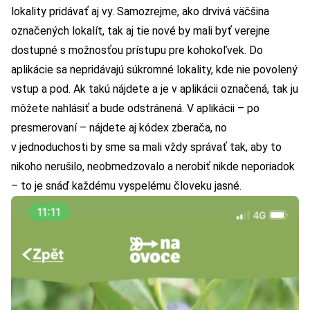
lokality pridávať aj vy. Samozrejme, ako drvivá väčšina
označených lokalít, tak aj tie nové by mali byť verejne
dostupné s možnosťou prístupu pre kohokoľvek. Do
aplikácie sa nepridávajú súkromné lokality, kde nie povolený
vstup a pod. Ak takú nájdete a je v aplikácii označená, tak ju
môžete nahlásiť a bude odstránená. V aplikácii – po
presmerovaní – nájdete aj
kódex zberača
, no
v jednoduchosti by sme sa mali vždy správať tak, aby to
nikoho nerušilo, neobmedzovalo a nerobiť nikde neporiadok
– to je snáď každému vyspelému človeku jasné.