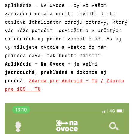
aplikácia – NA Ovoce – by vo vašom
zariadení nemala určite chýbať. Je to
doslova lokalizátor zdroju potravy, ktorý
vás môže potešiť, osviežiť a v určitých
situáciách aj pomôcť zahnať hlad. Ak aj
vy milujete ovocie a všetko čo nám
príroda dáva, tak budete nadšení.
Aplikácia – Na Ovoce – je veľmi
jednoduchá, prehľadná a dokonca aj
poučná
.
Zdarma pre Android – TU
/ Zdarma
pre iOS – TU
.