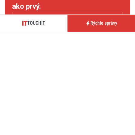
ako prvý.
TOUCHIT
Rýchle správy
Súhlasím so
zásadami spracovaním údajov
.
Potvrdiť
TOUCHIT je magazín prinášajúci novinky, testy a analýzy zo
sveta technológií, hardvéru, softvéru či mobilných operátorov.
Tmavý režim
O nás / Kontakt
Predplatné časopisu
TOUCHIT