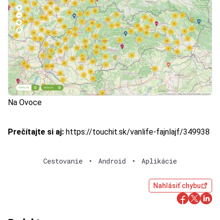
Na Ovoce
Prečítajte si aj:
https://touchit.sk/vanlife-fajnlajf/349938
Cestovanie
•
Android
•
Aplikácie
Nahlásiť chybu