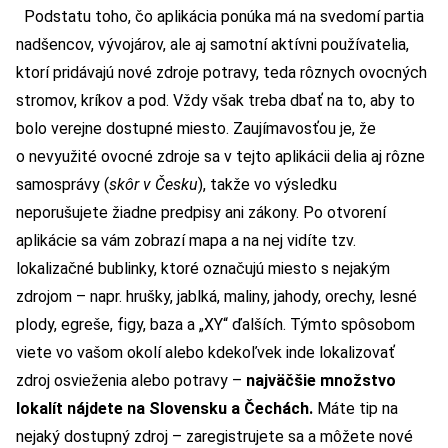
Podstatu toho, čo aplikácia ponúka má na svedomí partia
nadšencov, vývojárov, ale aj samotní aktívni používatelia,
ktorí pridávajú nové zdroje potravy, teda rôznych ovocných
stromov, kríkov a pod. Vždy však treba dbať na to, aby to
bolo verejne dostupné miesto. Zaujímavosťou je, že
o nevyužité ovocné zdroje sa v tejto aplikácii delia aj rôzne
samosprávy (
skôr v Česku
), takže vo výsledku
neporušujete žiadne predpisy ani zákony. Po otvorení
aplikácie sa vám zobrazí mapa a na nej vidíte tzv.
lokalizačné bublinky, ktoré označujú miesto s nejakým
zdrojom – napr. hrušky, jablká, maliny, jahody, orechy, lesné
plody, egreše, figy, baza a „XY“ ďalších. Týmto spôsobom
viete vo vašom okolí alebo kdekoľvek inde lokalizovať
zdroj osvieženia alebo potravy –
najväčšie množstvo
lokalít nájdete na Slovensku a Čechách.
Máte tip na
nejaký dostupný zdroj – zaregistrujete sa a môžete nové