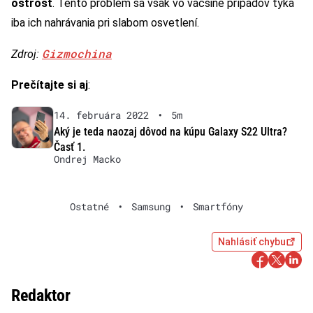
ostrosť
. Tento problém sa však vo väčšine prípadov týka
iba ich nahrávania pri slabom osvetlení.
Gizmochina
Zdroj:
Prečítajte si aj
:
14. februára 2022
•
5m
Aký je teda naozaj dôvod na kúpu Galaxy S22 Ultra?
Časť 1.
Ondrej Macko
Ostatné
•
Samsung
•
Smartfóny
Nahlásiť chybu
Redaktor