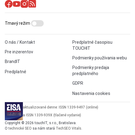
Tmavý režim
O nás / Kontakt
Predplatné časopisu
TOUCHIT
Pre inzerentov
Podmienky používania webu
BrandIT
Podmienky predaja
Predplatné
predplatného
GDPR
Nastavenia cookies
aktualizované denne: ISSN 1339-9497 (online)
a ISSN 1339-939X (tlačené vydanie)
Copyright © 2026 touchIT, s.r.o., Bratislava.
O
technické SEO
sa nám stará
TechSEO Vitals
.