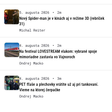
5. augusta 2026
•
2m
Nový Spider-man je v kinách aj v režime 3D (rebríček
31)
Michal Reiter
4. augusta 2026
•
2m
Na festival LOVESTREAM vlakom: vybrané spoje
mimoriadne zastavia vo Vajnoroch
Ondrej Macko
4. augusta 2026
•
3m
PET fľaše a plechovky vrátite už aj pri tankovaní.
Vieme na ktorej čerpačke
Ondrej Macko