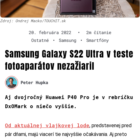
Zdroj: Ondrej Macko/TOUCHIT.sk
20. februára 2022
•
2m čítanie
Ostatné
•
Samsung
•
Smartfóny
Samsung Galaxy S22 Ultra v teste
fotoaparátov nezažiaril
Peter Hupka
Aj dvojročný Huawei P40 Pro je v rebríčku
DxOMark o niečo vyššie.
Od aktuálnej vlajkovej lode
, predstavenej pred
pár dňami, majú viacerí tie najvyššie očakávania. Aj preto