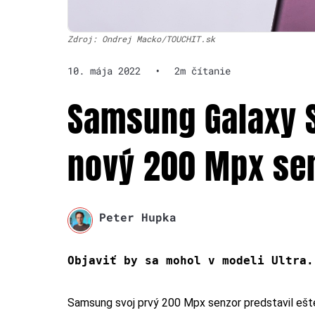
Zdroj: Ondrej Macko/TOUCHIT.sk
10. mája 2022
•
2m čítanie
Samsung Galaxy S
nový 200 Mpx se
Peter Hupka
Objaviť by sa mohol v modeli Ultra.
Samsung svoj prvý 200 Mpx senzor predstavil ešt