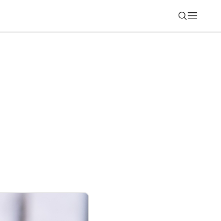
Nájsť
nú funkciu Gmailu, ovplyvniť to môže aj