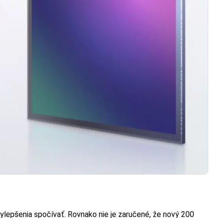
ylepšenia spočívať. Rovnako nie je zaručené, že nový 200