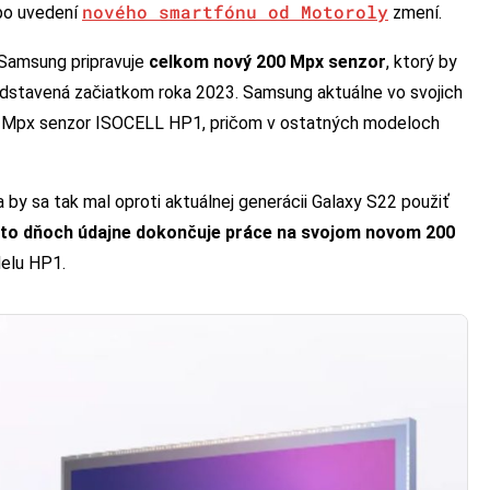
nového smartfónu od Motoroly
 po uvedení
zmení.
e Samsung pripravuje
celkom nový 200 Mpx senzor
, ktorý by
redstavená začiatkom roka 2023. Samsung aktuálne vo svojich
08 Mpx senzor ISOCELL HP1, pričom v ostatných modeloch
by sa tak mal oproti aktuálnej generácii Galaxy S22 použiť
to dňoch údajne dokončuje práce na svojom novom 200
delu HP1.