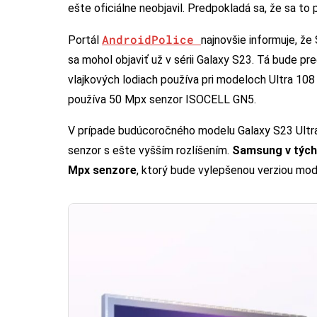
ešte oficiálne neobjavil. Predpokladá sa, že sa to
AndroidPolice
Portál
najnovšie informuje, ž
sa mohol objaviť už v sérii Galaxy S23. Tá bude p
vlajkových lodiach používa pri modeloch Ultra 1
používa 50 Mpx senzor ISOCELL GN5.
V prípade budúcoročného modelu Galaxy S23 Ultra 
senzor s ešte vyšším rozlíšením.
Samsung v tých
Mpx senzore
, ktorý bude vylepšenou verziou mo