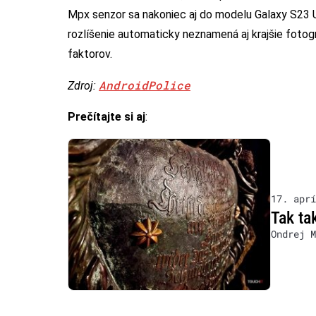
Mpx senzor sa nakoniec aj do modelu Galaxy S23 
rozlíšenie automaticky neznamená aj krajšie fotogr
faktorov.
AndroidPolice
Zdroj:
Prečítajte si aj
:
17. aprí
Tak ta
Ondrej M