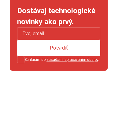
Dostávaj technologické
novinky ako prvý.
Potvrdiť
Súhlasím so
zásadami spracovaním údajov
.