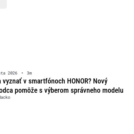
sta 2026
•
3m
a vyznať v smartfónoch HONOR? Nový
vodca pomôže s výberom správneho modelu
Macko