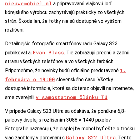
nieuwemobiel.nl
a pripravovanú vlajkovú loď
kórejského výrobcu zachytávajú prakticky zo všetkých
strán. Škoda len, že fotky nie sú dostupné vo vyššom
rozlíšení.
Detailnejšie fotografie smartfónov radu Galaxy S23
Evan Blass
publikoval aj
. Tie zobrazujú prednú a zadnú
stranu všetkých telefónov a vo všetkých farbách.
1.
Pripomeňme, že novinky budú oficiálne predstavené
februára o 19:00
slovenského času. Všetky
dostupné informácie, ktoré sa doteraz objavili na internete,
v samostatnom článku
TU
sme zverejnili
.
V prípade Galaxy S23 Ultra sa očakáva, že ponúkne 6,8-
palcový displej s rozlíšením 3088 × 1440 pixelov.
Fotografie naznačujú, že displej by mohol byť ešte o trošku
Galaxy S22 Ultra
viac zaoblený v porovnaní s
. Tento