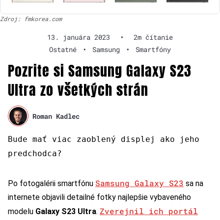
Zdroj: fmkorea.com
13. januára 2023
•
2m čítanie
Ostatné
•
Samsung
•
Smartfóny
Pozrite si Samsung Galaxy S23
Ultra zo všetkých strán
Roman Kadlec
Bude mať viac zaoblený displej ako jeho
predchodca?
Samsung Galaxy S23
Po fotogalérii smartfónu
sa na
internete objavili detailné fotky najlepšie vybaveného
Zverejnil ich portál
modelu
Galaxy S23 Ultra
.