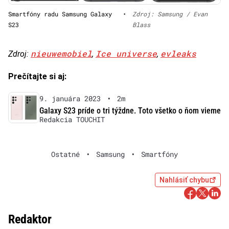
Smartfóny radu Samsung Galaxy
•
Zdroj: Samsung / Evan
S23
Blass
nieuwemobiel
Ice universe
evleaks
Zdroj:
,
,
Prečítajte si aj:
9. januára 2023
•
2m
Galaxy S23 príde o tri týždne. Toto všetko o ňom vieme
Redakcia TOUCHIT
Ostatné
•
Samsung
•
Smartfóny
Nahlásiť chybu
Redaktor