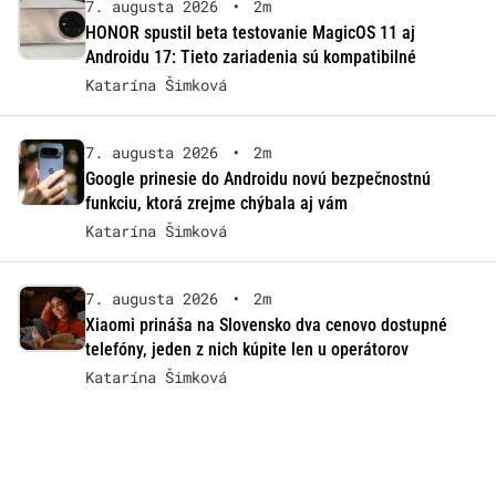
7. augusta 2026
•
2m
HONOR spustil beta testovanie MagicOS 11 aj
Androidu 17: Tieto zariadenia sú kompatibilné
Katarína Šimková
7. augusta 2026
•
2m
Google prinesie do Androidu novú bezpečnostnú
funkciu, ktorá zrejme chýbala aj vám
Katarína Šimková
7. augusta 2026
•
2m
Xiaomi prináša na Slovensko dva cenovo dostupné
telefóny, jeden z nich kúpite len u operátorov
Katarína Šimková