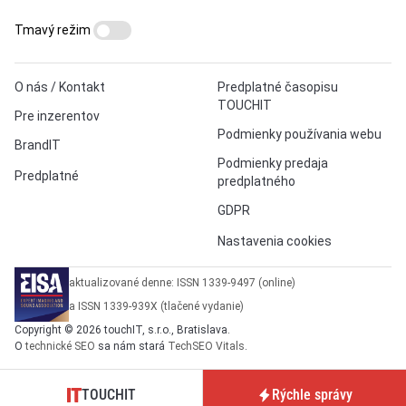
Tmavý režim
O nás / Kontakt
Predplatné časopisu
TOUCHIT
Pre inzerentov
Podmienky používania webu
BrandIT
Podmienky predaja
Predplatné
predplatného
GDPR
Nastavenia cookies
aktualizované denne: ISSN 1339-9497 (online)
a ISSN 1339-939X (tlačené vydanie)
Copyright © 2026 touchIT, s.r.o., Bratislava.
O
technické SEO
sa nám stará
TechSEO Vitals
.
TOUCHIT
Rýchle správy