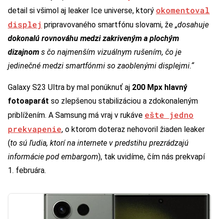
okomentoval
detail si všimol aj leaker Ice universe, ktorý
displej
pripravovaného smartfónu slovami, že
„dosahuje
dokonalú rovnováhu medzi zakriveným a plochým
dizajnom
s čo najmenším vizuálnym rušením, čo je
jedinečné medzi smartfónmi so zaoblenými displejmi.“
Galaxy S23 Ultra by mal ponúknuť aj
200 Mpx hlavný
fotoaparát
so zlepšenou stabilizáciou a zdokonaleným
ešte jedno
priblížením. A Samsung má vraj v rukáve
prekvapenie
, o ktorom doteraz nehovoril žiaden leaker
(
to sú ľudia, ktorí na internete v predstihu prezrádzajú
informácie pod embargom
), tak uvidíme, čím nás prekvapí
1. februára.