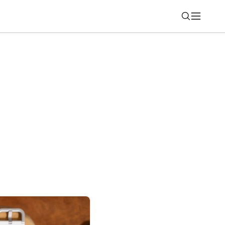
Nájsť
tfón s Androidom? Na tieto dáta