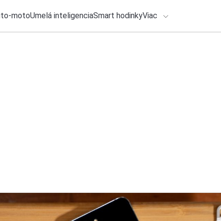
uto-moto
Umelá inteligencia
Smart hodinky
Viac
HLO BY VÁS ZAUJÍMAŤ
lačové správy
26. júla 2026
•
5m
Ako zálohovať smar
ADÁVANIA
nezabudnite
Zadajte frázu pre vyhľadanie
Michal Reiter