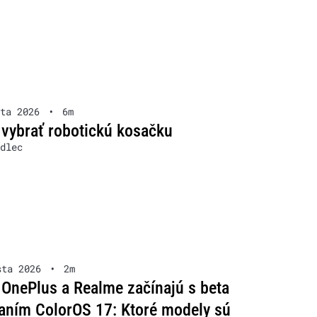
ta 2026
•
6m
 vybrať robotickú kosačku
dlec
sta 2026
•
2m
OnePlus a Realme začínajú s beta
aním ColorOS 17: Ktoré modely sú