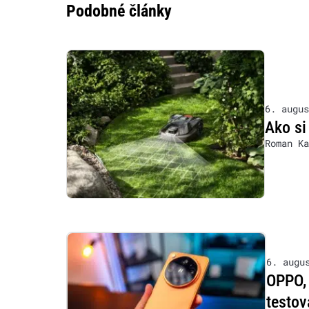
Podobné články
6. augus
Ako si
Roman Ka
6. augu
OPPO, 
testov