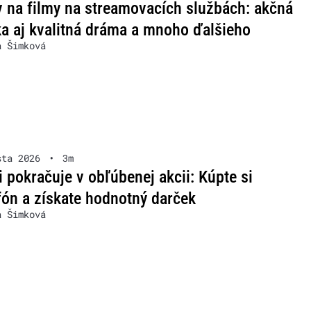
v na filmy na streamovacích službách: akčná
a aj kvalitná dráma a mnoho ďalšieho
a Šimková
sta 2026
•
3m
 pokračuje v obľúbenej akcii: Kúpte si
ón a získate hodnotný darček
a Šimková