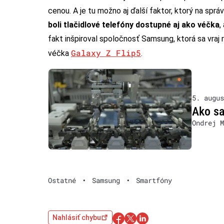
cenou. A je tu možno aj ďalší faktor, ktorý na spr
boli tlačidlové telefóny dostupné aj ako véčka
,
fakt inšpiroval spoločnosť Samsung, ktorá sa vraj 
Galaxy Z Flip5
véčka
.
5. augus
Ako sa
Ondrej M
Ostatné
•
Samsung
•
Smartfóny
Nahlásiť chybu