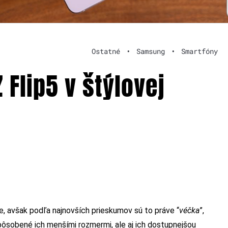
Ostatné
•
Samsung
•
Smartfóny
Flip5 v štýlovej
e, avšak podľa najnovších prieskumov sú to práve “
véčka
”,
pôsobené ich menšími rozmermi, ale aj ich dostupnejšou