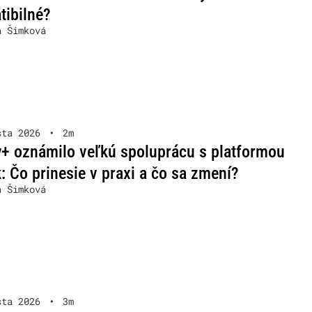
ibilné?
a Šimková
sta 2026
•
2m
+ oznámilo veľkú spoluprácu s platformou
: Čo prinesie v praxi a čo sa zmení?
a Šimková
sta 2026
•
3m