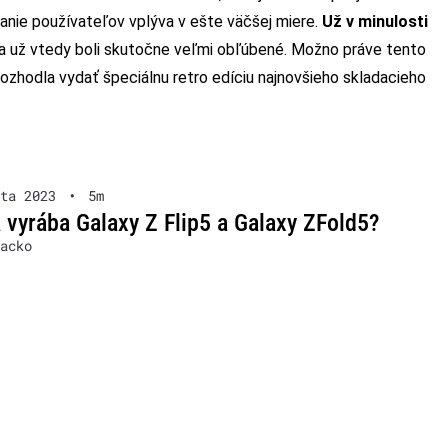
ávanie používateľov vplýva v ešte väčšej miere.
Už v minulosti
 a už vtedy boli skutočne veľmi obľúbené. Možno práve tento
rozhodla vydať špeciálnu retro edíciu najnovšieho skladacieho
ta 2023
•
5m
 vyrába Galaxy Z Flip5 a Galaxy ZFold5?
acko