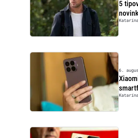
5 tipo
novink
Katarín
6. augu
Xiaomi
smartf
Katarín