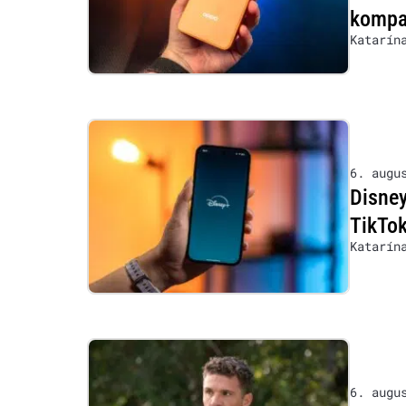
kompat
Katarín
6. augu
Disney
TikTok
Katarín
6. augu