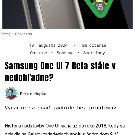
Zdroj: GizChina
10. augusta 2024
•
3m čítanie
Ostatné
•
Samsung
•
Smartfóny
Samsung One UI 7 Beta stále v
nedohľadne?
Peter Hupka
Vydanie sa snáď zaobíde bez problémov.
História nadstavby One UI siaha až do roku 2018, kedy sa
objavila na Galaxy zariadeniach spolu s Androidom 9. V