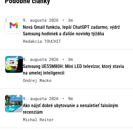
Podobné články
9. augusta 2026
•
3m
Nová Gmail funkcia, lepší ChatGPT zadarmo, výdrž
Samsung hodiniek a ďalšie novinky týždňa
Redakcia TOUCHIT
9. augusta 2026
•
3m
Samsung UE55M80H: Mini LED televízor, ktorý stavia
na umelej inteligencii
Ondrej Macko
9. augusta 2026
•
9m
Ako nájsť dobré ubytovanie a nenaletieť falošným
recenziám
Michal Reiter