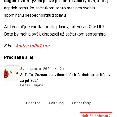
augustovom týždni práve pre sériu Galaxy S24
, a to aj
napriek tomu, že začiatkom tohto mesiaca vydala
spomínanú bezpečnostnú záplatu.
Ak teda pôjde všetko podľa plánov, tak verzia One UI 7
Beta by mohla byť k dispozícii už začiatkom septembra.
AndroidPolice
Zdroj:
Prečítajte si aj
:
8. augusta 2024
•
2m
AnTuTu: Zoznam najvýkonnejších Android smartfónov
za júl 2024
Peter Hupka
Ostatné
•
Samsung
•
Smartfóny
Nahlásiť chybu