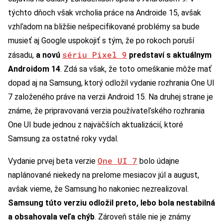
týchto dňoch však vrcholia práce na Androide 15, avšak
vzhľadom na bližšie nešpecifikované problémy sa bude
musieť aj Google uspokojiť s tým, že po rokoch poruší
sériu Pixel 9
zásadu,
a novú
predstaví s aktuálnym
Androidom 14
. Zdá sa však, že toto omeškanie môže mať
dopad aj na Samsung, ktorý odložil vydanie rozhrania One UI
7 založeného práve na verzii Android 15. Na druhej strane je
známe, že pripravovaná verzia používateľského rozhrania
One UI bude jednou z najväčších aktualizácií, ktoré
Samsung za ostatné roky vydal.
One UI 7
Vydanie prvej beta verzie
bolo údajne
naplánované niekedy na prelome mesiacov júl a august,
avšak vieme, že Samsung ho nakoniec nezrealizoval.
Samsung túto verziu odložil preto, lebo bola nestabilná
a obsahovala veľa chýb
. Zároveň stále nie je známy