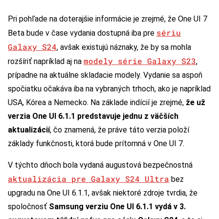
Pri pohľade na doterajšie informácie je zrejmé, že One UI 7
sériu
Beta bude v čase vydania dostupná iba pre
Galaxy S24
, avšak existujú náznaky, že by sa mohla
modely série Galaxy S23
rozšíriť napríklad aj na
,
prípadne na aktuálne skladacie modely. Vydanie sa aspoň
spočiatku očakáva iba na vybraných trhoch, ako je napríklad
USA, Kórea a Nemecko. Na základe indícií je zrejmé,
že už
verzia One UI 6.1.1 predstavuje jednu z väčších
aktualizácií
, čo znamená, že práve táto verzia položí
základy funkčnosti, ktorá bude prítomná v One UI 7.
V týchto dňoch bola vydaná augustová bezpečnostná
aktualizácia pre Galaxy S24 Ultra
bez
upgradu na One UI 6.1.1, avšak niektoré zdroje tvrdia, že
spoločnosť
Samsung verziu One UI 6.1.1 vydá v 3.