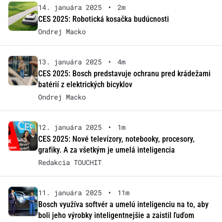
14. januára 2025
•
2m
CES 2025: Robotická kosačka budúcnosti
Ondrej Macko
13. januára 2025
•
4m
CES 2025: Bosch predstavuje ochranu pred krádežami
batérií z elektrických bicyklov
Ondrej Macko
12. januára 2025
•
1m
CES 2025: Nové televízory, notebooky, procesory,
grafiky. A za všetkým je umelá inteligencia
Redakcia TOUCHIT
11. januára 2025
•
11m
Bosch využíva softvér a umelú inteligenciu na to, aby
boli jeho výrobky inteligentnejšie a zaistil ľuďom