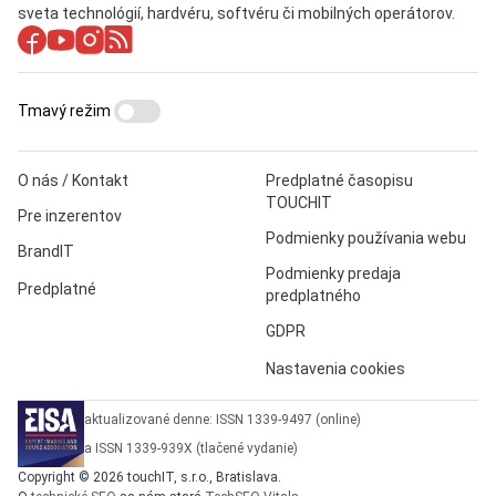
sveta technológií, hardvéru, softvéru či mobilných operátorov.
Tmavý režim
O nás / Kontakt
Predplatné časopisu
TOUCHIT
Pre inzerentov
Podmienky používania webu
BrandIT
Podmienky predaja
Predplatné
predplatného
GDPR
Nastavenia cookies
aktualizované denne: ISSN 1339-9497 (online)
a ISSN 1339-939X (tlačené vydanie)
Copyright © 2026 touchIT, s.r.o., Bratislava.