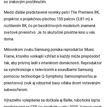
so zrakovým postihnutím.
Medzi ďalšie predstavené novinky patrí The Premiere 8K,
projektor s projekčnou plochou 150 palcov (3,81 m) a
rozlíšením 8K, čo pri bezdrôtových modeloch znamená
svetové prvenstvo. Je to skutočné privátne kino u vás
doma.
Milovníkom zvuku Samsung ponúka reproduktor Music
Frame, ktorého vonkajší vzhľad si každý môže prispôsobiť
tak, aby prístroj ladil s interiérom domácnosti. Reproduktor
sa synchronizuje s televízormi a soundbarmi Samsung
pomocou technológie Q-Symphony. Samozrejmosťou je
priestorový zvuk aj robustné basy vďaka dvom vstavaným
subwooferom.
Výrazného vylepšenia sa dočkala aj Ballie, robotická lopta
predstavená na CES po prvýkrát v roku 2020. V novej verzii