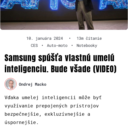
10. januára 2024
•
13m čítanie
CES
•
Auto-moto
•
Notebooky
Samsung spúšťa vlastnú umelú
inteligenciu. Bude všade (VIDEO)
Ondrej Macko
Vďaka umelej inteligencii môže byť
využívanie prepojených prístrojov
bezpečnejšie, exkluzívnejšie a
.
úspornejšie