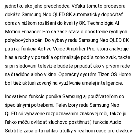
jednotku ako jeho predchodca. Vďaka tomuto procesoru
dokáže Samsung Neo QLED 8K automaticky dopočítať
obraz v nižšom rozlíšení do kvality 8K. Technológia AI
Motion Enhancer Pro sa zase stará o doostrenie rýchlych
pohybových scén. Do výbavy radu Samsung Neo QLED 8K
patrí aj funkcia Active Voice Amplifier Pro, ktorá analyzuje
hlas a ruchy v pozadí a optimalizuje podľa toho zvuk, takže
si pri sledovaní televízie budete pripadať ako v prvom rade
na štadióne alebo v kine. Operačný systém Tizen OS Home
bol tiež aktualizovaný na využívanie umelej inteligencie.
Inovatívne funkcie ponúka Samsung aj používateľom so
špeciálnymi potrebami. Televízory radu Samsung Neo
QLED sú vybavené rozpoznávaním znakovej reči, takže ju
ľahko môžu ovládať sluchovo postihnutí, funkcia Audio
Subtitle zasa číta nahlas titulky v reálnom čase pre divákov