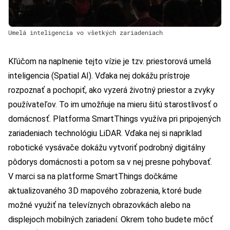
Umelá inteligencia vo všetkých zariadeniach
Kľúčom na naplnenie tejto vízie je tzv. priestorová umelá
inteligencia (Spatial AI). Vďaka nej dokážu prístroje
rozpoznať a pochopiť, ako vyzerá životný priestor a zvyky
používateľov. To im umožňuje na mieru šitú starostlivosť o
domácnosť. Platforma SmartThings využíva pri pripojených
zariadeniach technológiu LiDAR. Vďaka nej si napríklad
robotické vysávače dokážu vytvoriť podrobný digitálny
pôdorys domácnosti a potom sa v nej presne pohybovať.
V marci sa na platforme SmartThings dočkáme
aktualizovaného 3D mapového zobrazenia, ktoré bude
možné využiť na televíznych obrazovkách alebo na
displejoch mobilných zariadení. Okrem toho budete môcť