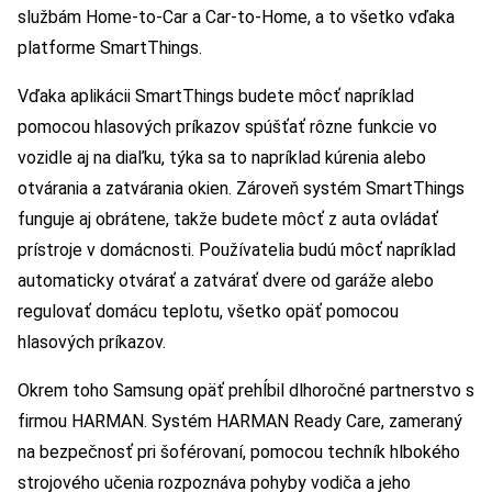
službám Home-to-Car a Car-to-Home, a to všetko vďaka
platforme SmartThings.
Vďaka aplikácii SmartThings budete môcť napríklad
pomocou hlasových príkazov spúšťať rôzne funkcie vo
vozidle aj na diaľku, týka sa to napríklad kúrenia alebo
otvárania a zatvárania okien. Zároveň systém SmartThings
funguje aj obrátene, takže budete môcť z auta ovládať
prístroje v domácnosti. Používatelia budú môcť napríklad
automaticky otvárať a zatvárať dvere od garáže alebo
regulovať domácu teplotu, všetko opäť pomocou
hlasových príkazov.
Okrem toho Samsung opäť prehĺbil dlhoročné partnerstvo s
firmou HARMAN. Systém HARMAN Ready Care, zameraný
na bezpečnosť pri šoférovaní, pomocou techník hlbokého
strojového učenia rozpoznáva pohyby vodiča a jeho