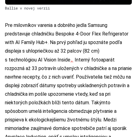
Ballie v novej verzii
Pre milovníkov varenia a dobrého jedla Samsung
predstavuje chladničku Bespoke 4-Door Flex Refrigerator
with AI Family Hub+. Na prvý pohľad ju spoznáte podľa
displeja s uhlopriečkou až 32 palcov (82 cm)
.
s technológiou AI Vision Inside
Interný fotoaparát
rozpozná až 33 potravín uložených v chladničke a na prianie
navrhne recepty, čo z nich uvariť. Používatelia tiež môžu na
displeji zobraziť dátumy spotreby uskladnených potravín a
chladnička im pošle upozornenie vtedy, keď sa pri
niektorých položkách blíži tento dátum. Takýmto
spôsobom umelá inteligencia obmedzuje plytvanie a
prispieva k ekologickejšiemu životnému štýlu. Medzi
mimoriadne zaujímavé domáce spotrebiče patrí aj sporák
Anyplace Induction, opäť s umelou inteligenciou a