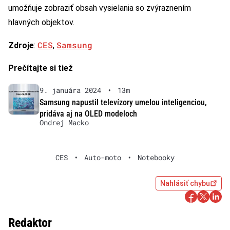
umožňuje zobraziť obsah vysielania so zvýraznením
hlavných objektov.
CES
Samsung
Zdroje
:
,
Prečítajte si tiež
9. januára 2024
•
13m
Samsung napustil televízory umelou inteligenciou,
pridáva aj na OLED modeloch
Ondrej Macko
CES
•
Auto-moto
•
Notebooky
Nahlásiť chybu
Redaktor