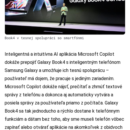
Book4 v tesnej spolupráci so smartfónmi
Inteligentná a intuitívna AI aplikácia Microsoft Copilot
dokáže prepojiť Galaxy Book4 s inteligentným telefónom
Samsung Galaxy a umožňuje ich tesnú spoluprácu –
používateľ má dojem, že pracuje s jediným zariadením.
Microsoft Copilot dokáže nájsť, prečítať a zhrnúť textové
správy z telefónu a dokonca aj automaticky vytvára a
posiela správy za používateľa priamo z počítača. Galaxy
Book4 sa tak jednoducho a rýchlo dostane k telefónnym
funkciám a dátam bez toho, aby sme museli telefón vôbec
zapínať alebo otvárať aplikácie na akomkoľvek z obidvoch