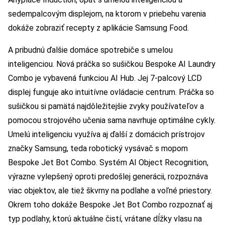
sedempalcovým displejom, na ktorom v priebehu varenia
dokáže zobraziť recepty z aplikácie Samsung Food.
A pribudnú ďalšie domáce spotrebiče s umelou
inteligenciou. Nová práčka so sušičkou Bespoke AI Laundry
Combo je vybavená funkciou AI Hub. Jej 7-palcový LCD
displej funguje ako intuitívne ovládacie centrum. Práčka so
sušičkou si pamätá najdôležitejšie zvyky používateľov a
pomocou strojového učenia sama navrhuje optimálne cykly.
Umelú inteligenciu využíva aj ďalší z domácich prístrojov
značky Samsung, teda robotický vysávač s mopom
Bespoke Jet Bot Combo. Systém AI Object Recognition,
výrazne vylepšený oproti predošlej generácii, rozpoznáva
viac objektov, ale tiež škvrny na podlahe a voľné priestory.
Okrem toho dokáže Bespoke Jet Bot Combo rozpoznať aj
typ podlahy, ktorú aktuálne čistí, vrátane dĺžky vlasu na