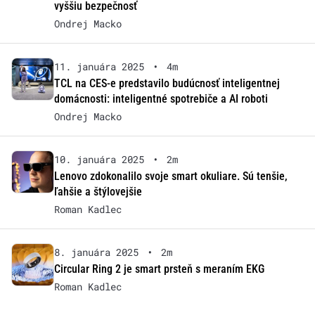
vyššiu bezpečnosť
Ondrej Macko
11. januára 2025
•
4m
TCL na CES-e predstavilo budúcnosť inteligentnej
domácnosti: inteligentné spotrebiče a AI roboti
Ondrej Macko
10. januára 2025
•
2m
Lenovo zdokonalilo svoje smart okuliare. Sú tenšie,
ľahšie a štýlovejšie
Roman Kadlec
8. januára 2025
•
2m
Circular Ring 2 je smart prsteň s meraním EKG
Roman Kadlec