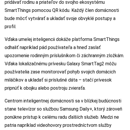
pridávať rodinu a priateľov do svojho ekosystému
SmartThings pomocou QR kódu. Každý člen domácnosti
bude môcť vytvárať a ukladať svoje obvyklé postupy a
profil.
Vďaka umelej inteligencii dokáže platforma SmartThings
odhaliť napríklad pád používateľa a hneď zaslať
upozornenie rodinným príslušníkom či záchranným zložkám.
Vďaka lokalizačnému prívesku Galaxy SmartTag2 môžu
používatelia zase monitorovať pohyb svojich domácich
miláčikov a ukladať si príslušné dáta – stačí prívesok
pripnúť k obojku alebo postroju zvieraťa.
Centrom inteligentnej domácnosti sa v blízkej budúcnosti
stane televízor so službou Samsung Daily+, ktorý zároveň
ponúkne prístup k celému radu ďalších služieb. Medzi ne
patria napríklad videohovory prostredníctvom služby