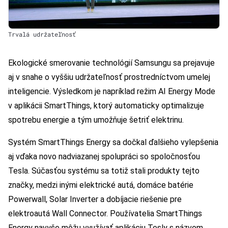
Trvalá udržateľnosť
Ekologické smerovanie technológií Samsungu sa prejavuje
aj v snahe o vyššiu udržateľnosť prostredníctvom umelej
inteligencie. Výsledkom je napríklad režim AI Energy Mode
v aplikácii SmartThings, ktorý automaticky optimalizuje
spotrebu energie a tým umožňuje šetriť elektrinu.
Systém SmartThings Energy sa dočkal ďalšieho vylepšenia
aj vďaka novo nadviazanej spolupráci so spoločnosťou
Tesla. Súčasťou systému sa totiž stali produkty tejto
značky, medzi inými elektrické autá, domáce batérie
Powerwall, Solar Inverter a dobíjacie riešenie pre
elektroautá Wall Connector. Používatelia SmartThings
Energy navyše môžu využívať aplikáciu Tesly s názvom