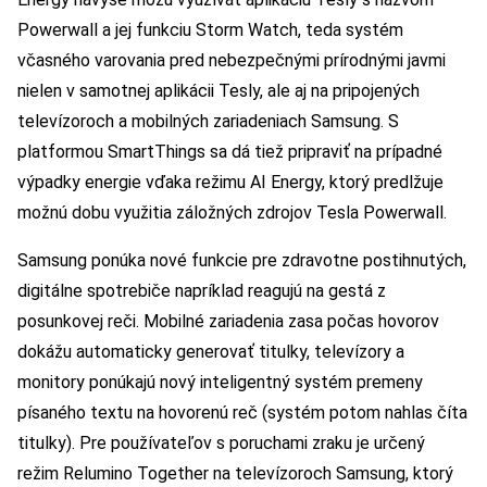
Powerwall a jej funkciu Storm Watch, teda systém
včasného varovania pred nebezpečnými prírodnými javmi
nielen v samotnej aplikácii Tesly, ale aj na pripojených
televízoroch a mobilných zariadeniach Samsung. S
platformou SmartThings sa dá tiež pripraviť na prípadné
výpadky energie vďaka režimu AI Energy, ktorý predlžuje
možnú dobu využitia záložných zdrojov Tesla Powerwall.
Samsung ponúka nové funkcie pre zdravotne postihnutých,
digitálne spotrebiče napríklad reagujú na gestá z
posunkovej reči. Mobilné zariadenia zasa počas hovorov
dokážu automaticky generovať titulky, televízory a
monitory ponúkajú nový inteligentný systém premeny
písaného textu na hovorenú reč (systém potom nahlas číta
titulky). Pre používateľov s poruchami zraku je určený
režim Relumino Together na televízoroch Samsung, ktorý