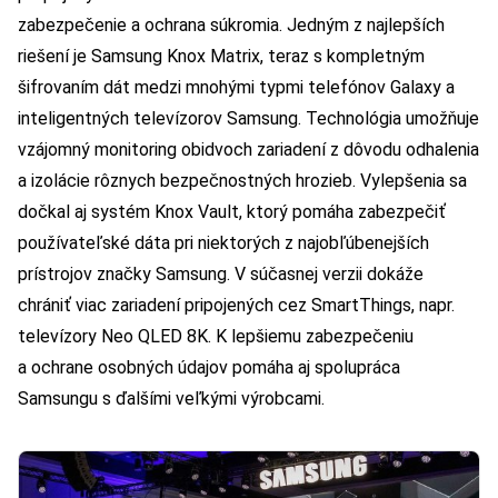
zabezpečenie a ochrana súkromia. Jedným z najlepších
riešení je Samsung Knox Matrix, teraz s kompletným
šifrovaním dát medzi mnohými typmi telefónov Galaxy a
inteligentných televízorov Samsung. Technológia umožňuje
vzájomný monitoring obidvoch zariadení z dôvodu odhalenia
a izolácie rôznych bezpečnostných hrozieb. Vylepšenia sa
dočkal aj systém Knox Vault, ktorý pomáha zabezpečiť
používateľské dáta pri niektorých z najobľúbenejších
prístrojov značky Samsung. V súčasnej verzii dokáže
chrániť viac zariadení pripojených cez SmartThings, napr.
televízory Neo QLED 8K. K lepšiemu zabezpečeniu
a ochrane osobných údajov pomáha aj spolupráca
Samsungu s ďalšími veľkými výrobcami.