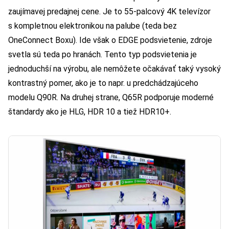
zaujímavej predajnej cene. Je to 55-palcový 4K televízor
s kompletnou elektronikou na palube (teda bez
OneConnect Boxu). Ide však o EDGE podsvietenie, zdroje
svetla sú teda po hranách. Tento typ podsvietenia je
jednoduchší na výrobu, ale nemôžete očakávať taký vysoký
kontrastný pomer, ako je to napr. u predchádzajúceho
modelu Q90R. Na druhej strane, Q65R podporuje moderné
štandardy ako je HLG, HDR 10 a tiež HDR10+.