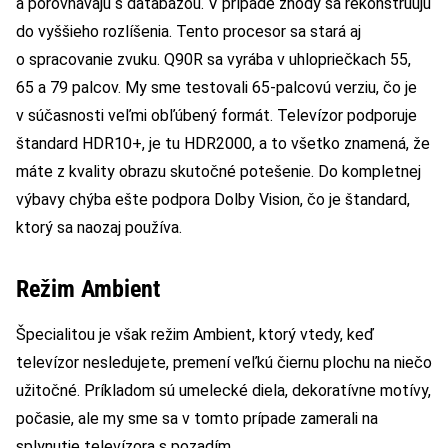
a porovnávajú s databázou. V prípade zhody sa rekonštruujú
do vyššieho rozlíšenia. Tento procesor sa stará aj
o spracovanie zvuku. Q90R sa vyrába v uhlopriečkach 55,
65 a 79 palcov. My sme testovali 65-palcovú verziu, čo je
v súčasnosti veľmi obľúbený formát. Televízor podporuje
štandard HDR10+, je tu HDR2000, a to všetko znamená, že
máte z kvality obrazu skutočné potešenie. Do kompletnej
výbavy chýba ešte podpora Dolby Vision, čo je štandard,
ktorý sa naozaj používa.
Režim Ambient
Špecialitou je však režim Ambient, ktorý vtedy, keď
televízor nesledujete, premení veľkú čiernu plochu na niečo
užitočné. Príkladom sú umelecké diela, dekoratívne motívy,
počasie, ale my sme sa v tomto prípade zamerali na
splynutie televízora s pozadím.