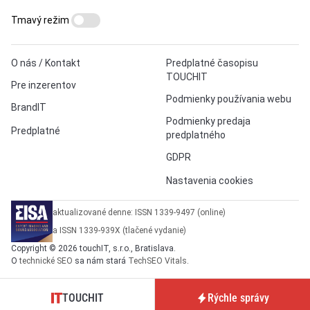
Tmavý režim
O nás / Kontakt
Predplatné časopisu
TOUCHIT
Pre inzerentov
Podmienky používania webu
BrandIT
Podmienky predaja
Predplatné
predplatného
GDPR
Nastavenia cookies
aktualizované denne: ISSN 1339-9497 (online)
a ISSN 1339-939X (tlačené vydanie)
Copyright © 2026 touchIT, s.r.o., Bratislava.
O
technické SEO
sa nám stará
TechSEO Vitals
.
TOUCHIT
Rýchle správy