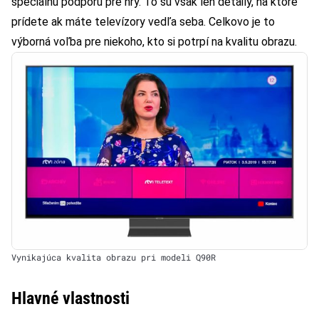
špeciálnu podporu pre hry. To sú však len detaily, na ktoré
prídete ak máte televízory vedľa seba. Celkovo je to
výborná voľba pre niekoho, kto si potrpí na kvalitu obrazu.
Vynikajúca kvalita obrazu pri modeli Q90R
Hlavné vlastnosti