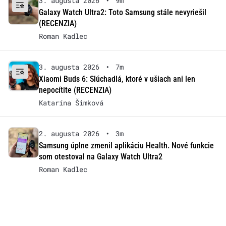
3. augusta 2026
•
9m
Galaxy Watch Ultra2: Toto Samsung stále nevyriešil
(RECENZIA)
Roman Kadlec
3. augusta 2026
•
7m
Xiaomi Buds 6: Slúchadlá, ktoré v ušiach ani len
nepocítite (RECENZIA)
Katarína Šimková
2. augusta 2026
•
3m
Samsung úplne zmenil aplikáciu Health. Nové funkcie
som otestoval na Galaxy Watch Ultra2
Roman Kadlec