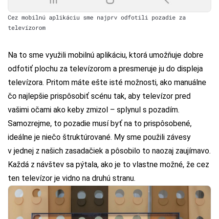
Cez mobilnú aplikáciu sme najprv odfotili pozadie za
televízorom
Na to sme využili mobilnú aplikáciu, ktorá umožňuje dobre
odfotiť plochu za televízorom a presmeruje ju do displeja
televízora. Pritom máte ešte isté možnosti, ako manuálne
čo najlepšie prispôsobiť scénu tak, aby televízor pred
vašimi očami ako keby zmizol – splynul s pozadím.
Samozrejme, to pozadie musí byť na to prispôsobené,
ideálne je niečo štruktúrované. My sme použili závesy
v jednej z našich zasadačiek a pôsobilo to naozaj zaujímavo.
Každá z návštev sa pýtala, ako je to vlastne možné, že cez
ten televízor je vidno na druhú stranu.