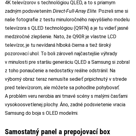
4K televízorov s technológiou QLED, a to s priamym
zadným podsvietením
Direct-Full-Array Elite
. Pozreli sme si
naše fotografie z testu minuloročného najvyššieho modelu
televízora s QLED technológiou (Q9FN) a je tu vidieť jasné
medziročné zlepšenie. Nato, že Q90R je vlastne LCD
televízor, je tu nevídaná hlboká čierna a tiež široký
pozorovací uhol. To boli zároveň najčastejšie výhrady
v minulosti pre staršiu generáciu QLED a Samsung si zobral
z toho ponaučenie a nedostatky reálne odstránil. Na
výborný obraz teraz nemusíte sedieť pripichnutý v strede
pred televízorom, ale môžete sa pohodlne pohybovať.
A problém veru nerobia ani tmavé scény s malými časťami
vysokoosvetlenej plochy. Áno, zadné podsvietenie vracia
Samsung do boja s OLED modelmi.
Samostatný panel a prepojovací box