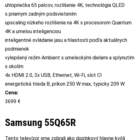
uhlopriečka 65 palcov, rozlíšenie 4K, technológia QLED
s priamym zadným podsvietením
upscaling nízkeho rozlíšenia na 4K s procesorom Quantum
4K a umelou inteligenciou
inteligentné ovládanie jasu a hlasitosti podľa aktuálnych
podmienok
vylepšený režim Ambient s umeleckými dielami a splynutím
s okolím
4x HDMI 2.0, 3x USB, Ethernet, Wi-Fi, slot CI
energetická trieda B, príkon 250 W max, typicky 209 W
Cena:
3699 €
Samsung 55Q65R
Tento televízor sme zobrali ako doplnkový hlavne kvôli