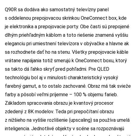
Q90R sa dodáva ako samostatný televízny panel
s oddelenou prepojovacou skrinkou OneConnect box, kde
je elektronika a prepojovacie porty. Obe časti sú prepojené
dlhým priehľadným káblom a toto riešenie znamená vyššiu
eleganciu pri umiestnení televízora v obývačke a hlavne ak
sa rozhodnete dať ho na stenu. Všetky prepojovacie káble
vrátane napájania totiž smerujú k OneConnect boxu, ktorý
sa takto dá ľahko skryť pred pohľadmi. Pre QLED
technológiu bol aj v minulosti charakteristický vysoký
farebný gamut, a to ostalo zachované. Obraz má tak svieže
farby a pôsobí veľmi príjemne – 100 % objemu farieb.
Základom spracovania obrazu je kvantový procesor
zdedený z 8K modelov. Teda pri prepočítaní obrazu
z nižšieho na vyššie rozlíšenie (upscaling) sa používa umelá
inteligencia. Jednotlivé objekty v scéne sa rozpoznávajú