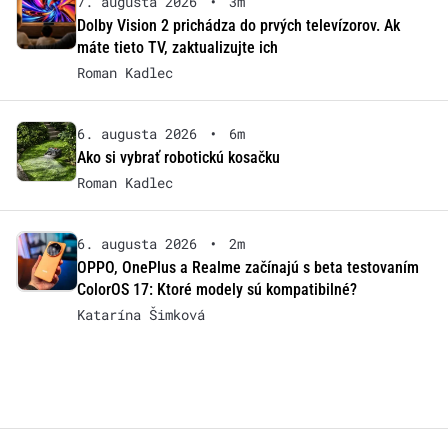
7. augusta 2026
•
3m
Dolby Vision 2 prichádza do prvých televízorov. Ak
máte tieto TV, zaktualizujte ich
Roman Kadlec
6. augusta 2026
•
6m
Ako si vybrať robotickú kosačku
Roman Kadlec
6. augusta 2026
•
2m
OPPO, OnePlus a Realme začínajú s beta testovaním
ColorOS 17: Ktoré modely sú kompatibilné?
Katarína Šimková