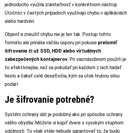
jednoducho využila zraniteľnosť v konkrétnom nástroji.
Útočníci v častých prípadoch využívajú chybu v aplikáciách
alebo hardvéri.
Objaviť a zneužiť chybu nie je len tak. Postup tohto
formátu ale prináša väčšiu úsporu pri pokuse
prelomiť
šifrovanie či už SSD, HDD alebo virtuálnych
zabezpečených kontajnerov
. Pri viacnásobnom použití je
to efektívnejšie, než sa pokúšať pri každom z nich hádať
heslo a čakať celé desaťročia, kým sa útok hrubou silou
podarí.
Je šifrovanie potrebné?
Systém ochrany dát je podobný ako pri spôsobe ochrany
vášho obydlia. Môžete si kúpiť dvere s vysokým stupňom
odolnosti. To však stále nebude garantovať to, že budú