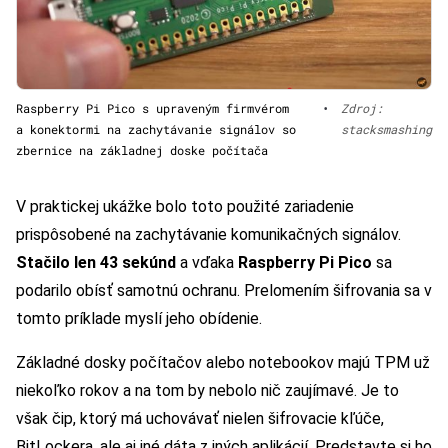
Raspberry Pi Pico s upraveným firmvérom
•
Zdroj:
a konektormi na zachytávanie signálov so
stacksmashing
zbernice na základnej doske počítača
V praktickej ukážke bolo toto použité zariadenie
prispôsobené na zachytávanie komunikačných signálov.
Stačilo len 43 sekúnd
a vďaka
Raspberry Pi Pico
sa
podarilo obísť samotnú ochranu. Prelomením šifrovania sa v
tomto príklade myslí jeho obídenie.
Základné dosky počítačov alebo notebookov majú TPM už
niekoľko rokov a na tom by nebolo nič zaujímavé. Je to
však čip, ktorý má uchovávať nielen šifrovacie kľúče,
BitLockera, ale aj iné dáta z iných aplikácií. Predstavte si ho