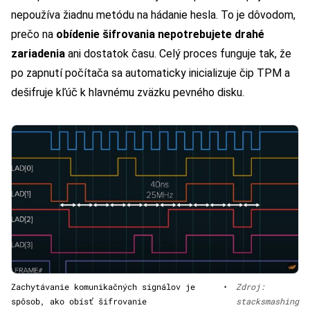
nepoužíva žiadnu metódu na hádanie hesla. To je dôvodom,
prečo na
obídenie šifrovania nepotrebujete drahé
zariadenia
ani dostatok času. Celý proces funguje tak, že
po zapnutí počítača sa automaticky inicializuje čip TPM a
dešifruje kľúč k hlavnému zväzku pevného disku.
Zachytávanie komunikačných signálov je
•
Zdroj:
spôsob, ako obísť šifrovanie
stacksmashing