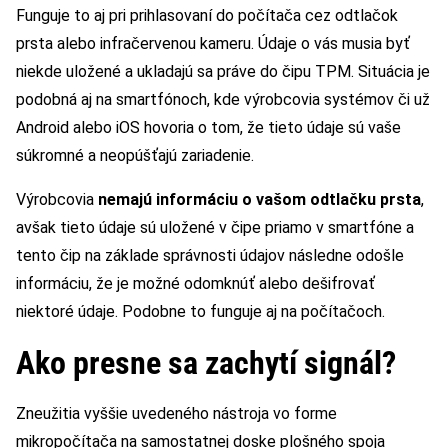
Funguje to aj pri prihlasovaní do počítača cez odtlačok
prsta alebo infračervenou kameru. Údaje o vás musia byť
niekde uložené a ukladajú sa práve do čipu TPM. Situácia je
podobná aj na smartfónoch, kde výrobcovia systémov či už
Android alebo iOS hovoria o tom, že tieto údaje sú vaše
súkromné a neopúšťajú zariadenie.
Výrobcovia
nemajú informáciu o vašom odtlačku prsta
,
avšak tieto údaje sú uložené v čipe priamo v smartfóne a
tento čip na základe správnosti údajov následne odošle
informáciu, že je možné odomknúť alebo dešifrovať
niektoré údaje. Podobne to funguje aj na počítačoch.
Ako presne sa zachytí signál?
Zneužitia vyššie uvedeného nástroja vo forme
mikropočítača na samostatnej doske plošného spoja