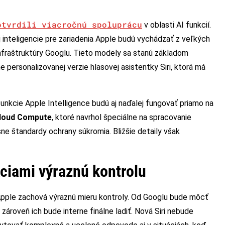
otvrdili viacročnú spoluprácu
v oblasti AI funkcií.
 inteligencie pre zariadenia Apple budú vychádzať z veľkých
nfraštruktúry Googlu. Tieto modely sa stanú základom
e personalizovanej verzie hlasovej asistentky Siri, ktorá má
 funkcie Apple Intelligence budú aj naďalej fungovať priamo na
Cloud Compute
, ktoré navrhol špeciálne na spracovanie
sne štandardy ochrany súkromia. Bližšie detaily však
ciami výraznú kontrolu
Apple zachová výraznú mieru kontroly. Od Googlu bude môcť
ároveň ich bude interne finálne ladiť. Nová Siri nebude