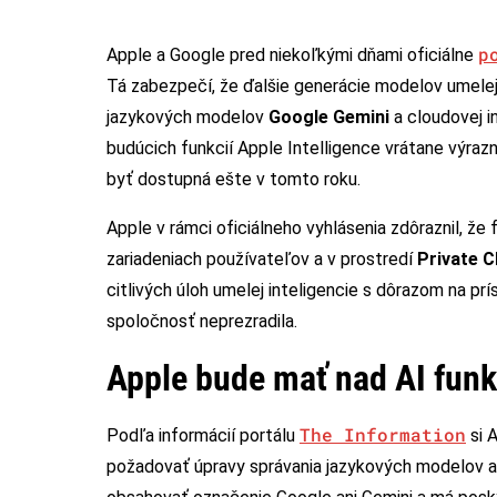
p
Apple a Google pred niekoľkými dňami oficiálne
Tá zabezpečí, že ďalšie generácie modelov umelej
jazykových modelov
Google Gemini
a cloudovej i
budúcich funkcií Apple Intelligence vrátane výrazn
byť dostupná ešte v tomto roku.
Apple v rámci oficiálneho vyhlásenia zdôraznil, že
zariadeniach používateľov a v prostredí
Private 
citlivých úloh umelej inteligencie s dôrazom na prí
spoločnosť neprezradila.
Apple bude mať nad AI funk
The Information
Podľa informácií portálu
si 
požadovať úpravy správania jazykových modelov a z