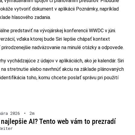
a, vyhľadávaním spojov či plánovaním presunov. Pribudne
 dokáže vytvoriť dokument v aplikácii Poznámky, napríklad
klade hlasového zadania.
ciálne predstaviť na vývojárskej konferencii WWDC v júni.
rzácií, vďaka ktorej bude Siri lepšie chápať kontext
 prirodzenejšie nadväzovanie na minulé otázky a odpovede.
 vychádzajúce z údajov v aplikáciách, ako je kalendár. Siri
na stretnutie alebo navrhnúť akciu na základe plánovaných
identifikácia toho, komu chcete poslať správu pri použití
uára 2026
•
2m
 najlepšie AI? Tento web vám to prezradí
Reiter