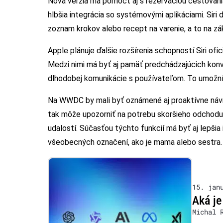
Nová verzia má pomôcť aj s rezerváciou cestovani
hlbšia integrácia so systémovými aplikáciami. Siri
zoznam krokov alebo recept na varenie, a to na zá
Apple plánuje ďalšie rozšírenia schopností Siri ofi
Medzi nimi má byť aj pamäť predchádzajúcich konve
dlhodobej komunikácie s používateľom. To umožní
Na WWDC by mali byť oznámené aj proaktívne návrhy
tak môže upozorniť na potrebu skoršieho odchodu 
udalostí. Súčasťou týchto funkcií má byť aj lepšia 
všeobecných označení, ako je mama alebo sestra.
15. jan
Aká je
Michal 