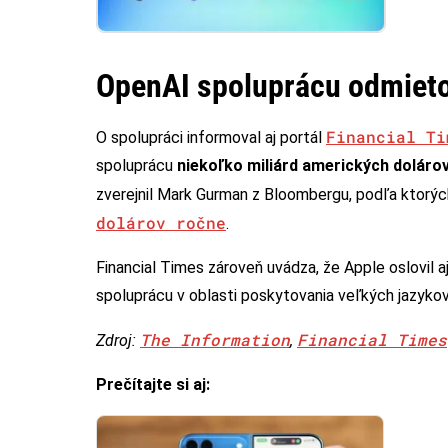
OpenAI spoluprácu odmieto
Financial Ti
O spolupráci informoval aj portál
spoluprácu
niekoľko miliárd amerických doláro
zverejnil Mark Gurman z Bloombergu, podľa ktorýc
dolárov ročne
.
Financial Times zároveň uvádza, že Apple oslovil
spoluprácu v oblasti poskytovania veľkých jazyko
The Information
Financial Times
Zdroj:
,
Prečítajte si aj: