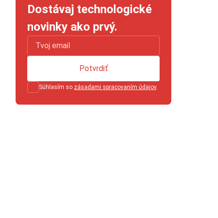
Dostávaj technologické
novinky ako prvý.
Potvrdiť
Súhlasím so
zásadami spracovaním údajov
.