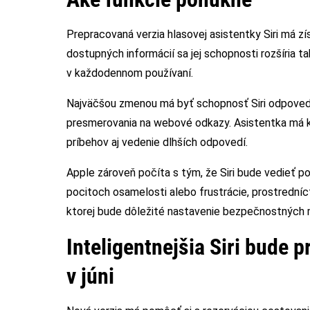
Prepracovaná verzia hlasovej asistentky Siri má zí
dostupných informácií sa jej schopnosti rozšíria ta
v každodennom používaní.
Najväčšou zmenou má byť schopnosť Siri odpoveda
presmerovania na webové odkazy. Asistentka má ko
príbehov aj vedenie dlhších odpovedí.
Apple zároveň počíta s tým, že Siri bude vedieť p
pocitoch osamelosti alebo frustrácie, prostredníct
ktorej bude dôležité nastavenie bezpečnostných m
Inteligentnejšia Siri bude
v júni