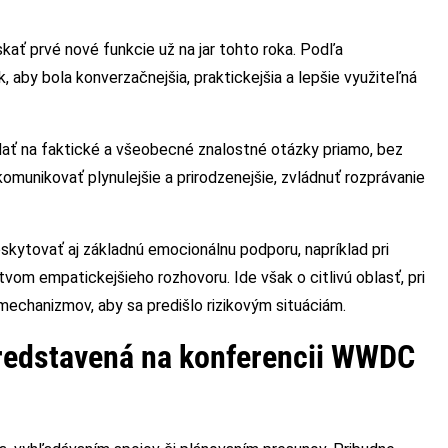
skať prvé nové funkcie už na jar tohto roka. Podľa
k, aby bola konverzačnejšia, praktickejšia a lepšie využiteľná
ť na faktické a všeobecné znalostné otázky priamo, bez
munikovať plynulejšie a prirodzenejšie, zvládnuť rozprávanie
oskytovať aj základnú emocionálnu podporu, napríklad pri
vom empatickejšieho rozhovoru. Ide však o citlivú oblasť, pri
echanizmov, aby sa predišlo rizikovým situáciám.
 predstavená na konferencii WWDC