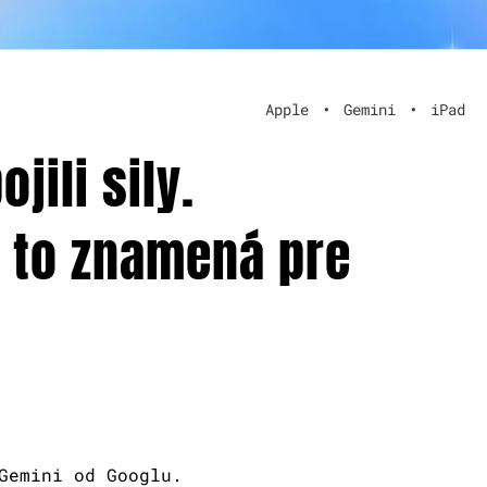
Apple
•
Gemini
•
iPad
jili sily.
 to znamená pre
Gemini od Googlu.