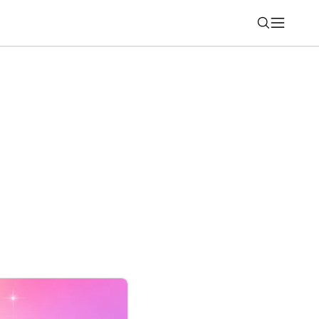
Nájsť
 OmniCyclone: Tento detail výrazne
é upratovanie (RECENZIA)