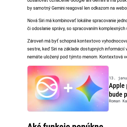
obsahovať označenie Google ani Gemini a má posk
by samotný Gemini reagoval len odkazom na webo
Nová Siri má kombinovať lokálne spracovanie jedn
či odoslanie správy, so spracovaním komplexných 
Zároveň má byť schopná kontextovo vyhodnocovať 
sestre, keď Siri na základe dostupných informácií
nemáte uložený pod týmto menom. Kontextová verz
13. janu
Apple 
bude 
Roman Ka
Aké funkcie ponúkne