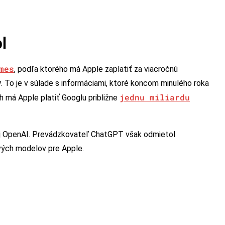
l
mes
, podľa ktorého má Apple zaplatiť za viacročnú
v
. To je v súlade s informáciami, ktoré koncom minulého roka
jednu miliardu
h má Apple platiť Googlu približne
 aj OpenAI. Prevádzkovateľ ChatGPT však odmietol
vých modelov pre Apple.