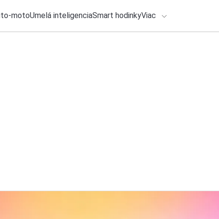
uto-moto
Umelá inteligencia
Smart hodinky
Viac
HLO BY VÁS ZAUJÍMAŤ
Recenzia
lačové správy
26. júla 2026
•
6m
ADÁVANIA
Ecovacs Deebot X12
zlepšil každodenn
Zadajte frázu pre vyhľadanie
Roman Kadlec