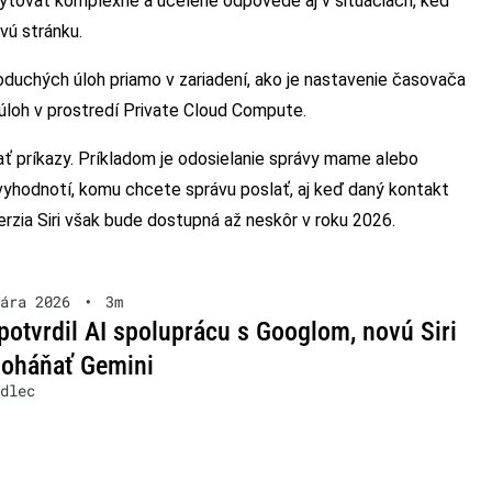
ytovať komplexné a ucelené odpovede aj v situáciách, keď
vú stránku.
oduchých úloh priamo v zariadení, ako je nastavenie časovača
úloh v prostredí Private Cloud Compute.
príkazy. Príkladom je odosielanie správy mame alebo
 vyhodnotí, komu chcete správu poslať, aj keď daný kontakt
ia Siri však bude dostupná až neskôr v roku 2026.
ára 2026
•
3m
potvrdil AI spoluprácu s Googlom, novú Siri
poháňať Gemini
dlec