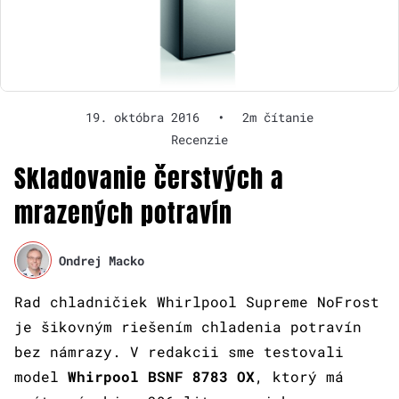
19. októbra 2016
•
2m čítanie
Recenzie
Skladovanie čerstvých a
mrazených potravín
Ondrej Macko
Rad chladničiek Whirlpool Supreme NoFrost
je šikovným riešením chladenia potravín
bez námrazy. V redakcii sme testovali
model
Whirpool BSNF 8783 OX
, ktorý má