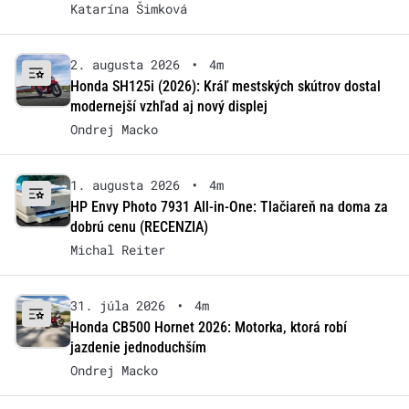
Katarína Šimková
2. augusta 2026
•
4m
Honda SH125i (2026): Kráľ mestských skútrov dostal
modernejší vzhľad aj nový displej
Ondrej Macko
1. augusta 2026
•
4m
HP Envy Photo 7931 All-in-One: Tlačiareň na doma za
dobrú cenu (RECENZIA)
Michal Reiter
31. júla 2026
•
4m
Honda CB500 Hornet 2026: Motorka, ktorá robí
jazdenie jednoduchším
Ondrej Macko