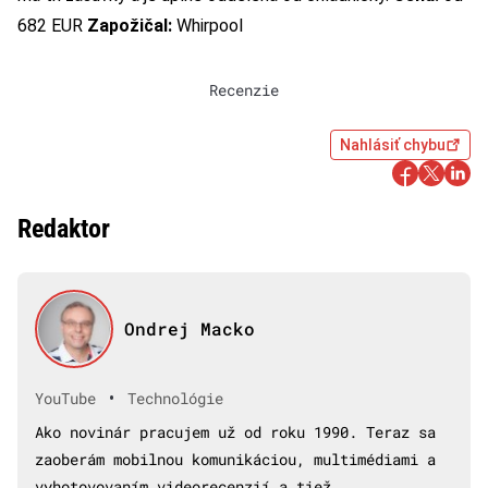
682 EUR
Zapožičal:
Whirpool
Recenzie
Nahlásiť chybu
Redaktor
Ondrej Macko
•
YouTube
Technológie
Ako novinár pracujem už od roku 1990. Teraz sa
zaoberám mobilnou komunikáciou, multimédiami a
vyhotovovaním videorecenzií a tiež