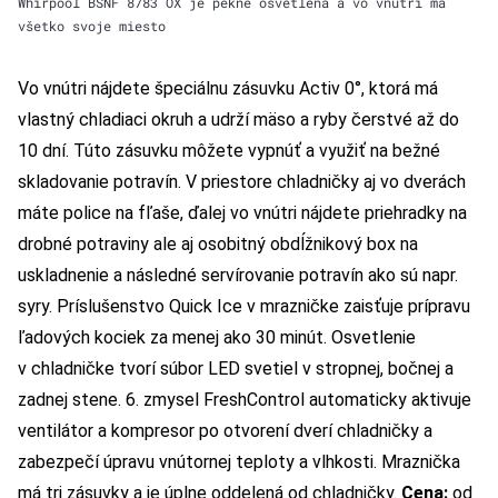
Whirpool BSNF 8783 OX je pekne osvetlená a vo vnútri má
všetko svoje miesto
Vo vnútri nájdete špeciálnu zásuvku Activ 0°, ktorá má
vlastný chladiaci okruh a udrží mäso a ryby čerstvé až do
10 dní. Túto zásuvku môžete vypnúť a využiť na bežné
skladovanie potravín. V priestore chladničky aj vo dverách
máte police na fľaše, ďalej vo vnútri nájdete priehradky na
drobné potraviny ale aj osobitný obdĺžnikový box na
uskladnenie a následné servírovanie potravín ako sú napr.
syry. Príslušenstvo Quick Ice v mrazničke zaisťuje prípravu
ľadových kociek za menej ako 30 minút. Osvetlenie
v chladničke tvorí súbor LED svetiel v stropnej, bočnej a
zadnej stene. 6. zmysel FreshControl automaticky aktivuje
ventilátor a kompresor po otvorení dverí chladničky a
zabezpečí úpravu vnútornej teploty a vlhkosti. Mraznička
má tri zásuvky a je úplne oddelená od chladničky.
Cena:
od