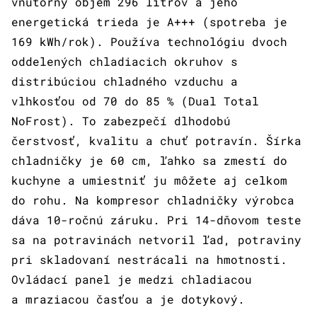
vnútorný objem 296 litrov a jeho
energetická trieda je A+++ (spotreba je
169 kWh/rok). Používa technológiu dvoch
oddelených chladiacich okruhov s
distribúciou chladného vzduchu a
vlhkosťou od 70 do 85 % (Dual Total
NoFrost). To zabezpečí dlhodobú
čerstvosť, kvalitu a chuť potravín. Šírka
chladničky je 60 cm, ľahko sa zmestí do
kuchyne a umiestniť ju môžete aj celkom
do rohu. Na kompresor chladničky výrobca
dáva 10-ročnú záruku. Pri 14-dňovom teste
sa na potravinách netvoril ľad, potraviny
pri skladovaní nestrácali na hmotnosti.
Ovládací panel je medzi chladiacou
a mraziacou časťou a je dotykový.