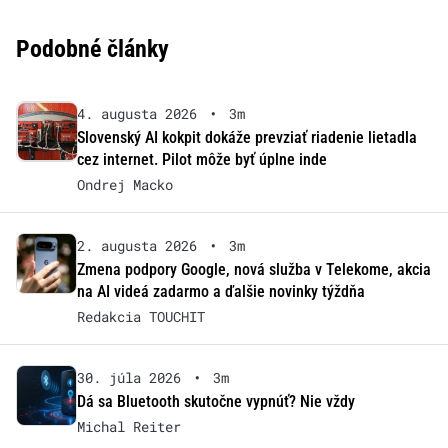
Podobné články
4. augusta 2026
•
3m
Slovenský AI kokpit dokáže prevziať riadenie lietadla
cez internet. Pilot môže byť úplne inde
Ondrej Macko
2. augusta 2026
•
3m
Zmena podpory Google, nová služba v Telekome, akcia
na AI videá zadarmo a ďalšie novinky týždňa
Redakcia TOUCHIT
30. júla 2026
•
3m
Dá sa Bluetooth skutočne vypnúť? Nie vždy
Michal Reiter