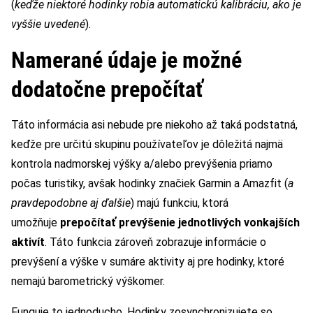
(
keďže niektoré hodinky robia automatickú kalibráciu, ako je
vyššie uvedené
).
Namerané údaje je možné
dodatočne prepočítať
Táto informácia asi nebude pre niekoho až taká podstatná,
keďže pre určitú skupinu používateľov je dôležitá najmä
kontrola nadmorskej výšky a/alebo prevýšenia priamo
počas turistiky, avšak hodinky značiek Garmin a Amazfit (
a
pravdepodobne aj ďalšie
) majú funkciu, ktorá
umožňuje
prepočítať prevýšenie jednotlivých vonkajších
aktivít
. Táto funkcia zároveň zobrazuje informácie o
prevýšení a výške v sumáre aktivity aj pre hodinky, ktoré
nemajú barometrický výškomer.
Funguje to jednoducho. Hodinky zosynchronizujete so