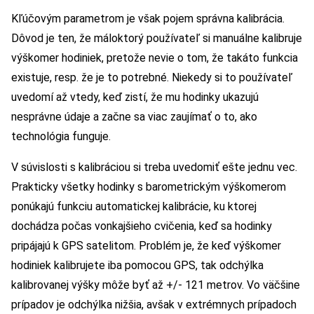
Kľúčovým parametrom je však pojem správna kalibrácia.
Dôvod je ten, že máloktorý používateľ si manuálne kalibruje
výškomer hodiniek, pretože nevie o tom, že takáto funkcia
existuje, resp. že je to potrebné. Niekedy si to používateľ
uvedomí až vtedy, keď zistí, že mu hodinky ukazujú
nesprávne údaje a začne sa viac zaujímať o to, ako
technológia funguje.
V súvislosti s kalibráciou si treba uvedomiť ešte jednu vec.
Prakticky všetky hodinky s barometrickým výškomerom
ponúkajú funkciu automatickej kalibrácie, ku ktorej
dochádza počas vonkajšieho cvičenia, keď sa hodinky
pripájajú k GPS satelitom. Problém je, že keď výškomer
hodiniek kalibrujete iba pomocou GPS, tak odchýlka
kalibrovanej výšky môže byť až +/- 121 metrov. Vo väčšine
prípadov je odchýlka nižšia, avšak v extrémnych prípadoch