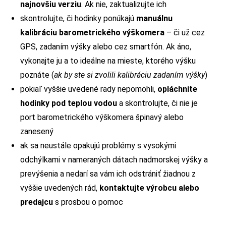
najnovšiu verziu
. Ak nie, zaktualizujte ich
skontrolujte, či hodinky ponúkajú
manuálnu
kalibráciu barometrického výškomera
– či už cez
GPS, zadaním výšky alebo cez smartfón. Ak áno,
vykonajte ju a to ideálne na mieste, ktorého výšku
poznáte (
ak by ste si zvolili kalibráciu zadaním výšky
)
pokiaľ vyššie uvedené rady nepomohli,
opláchnite
hodinky pod teplou vodou
a skontrolujte, či nie je
port barometrického výškomera špinavý alebo
zanesený
ak sa neustále opakujú problémy s vysokými
odchýlkami v nameraných dátach nadmorskej výšky a
prevýšenia a nedarí sa vám ich odstrániť žiadnou z
vyššie uvedených rád,
kontaktujte výrobcu alebo
predajcu
s prosbou o pomoc