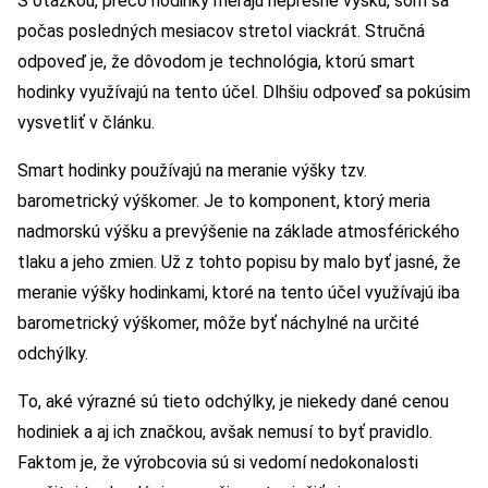
S otázkou, prečo hodinky merajú nepresne výšku, som sa
počas posledných mesiacov stretol viackrát. Stručná
odpoveď je, že dôvodom je technológia, ktorú smart
hodinky využívajú na tento účel. Dlhšiu odpoveď sa pokúsim
vysvetliť v článku.
Smart hodinky používajú na meranie výšky tzv.
barometrický výškomer. Je to komponent, ktorý meria
nadmorskú výšku a prevýšenie na základe atmosférického
tlaku a jeho zmien. Už z tohto popisu by malo byť jasné, že
meranie výšky hodinkami, ktoré na tento účel využívajú iba
barometrický výškomer, môže byť náchylné na určité
odchýlky.
To, aké výrazné sú tieto odchýlky, je niekedy dané cenou
hodiniek a aj ich značkou, avšak nemusí to byť pravidlo.
Faktom je, že výrobcovia sú si vedomí nedokonalosti