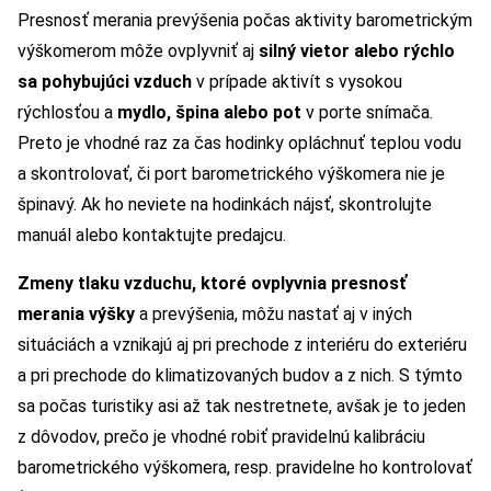
Presnosť merania prevýšenia počas aktivity barometrickým
výškomerom môže ovplyvniť aj
silný vietor alebo rýchlo
sa pohybujúci vzduch
v prípade aktivít s vysokou
rýchlosťou a
mydlo, špina alebo pot
v porte snímača.
Preto je vhodné raz za čas hodinky opláchnuť teplou vodu
a skontrolovať, či port barometrického výškomera nie je
špinavý. Ak ho neviete na hodinkách nájsť, skontrolujte
manuál alebo kontaktujte predajcu.
Zmeny tlaku vzduchu, ktoré ovplyvnia presnosť
merania výšky
a prevýšenia, môžu nastať aj v iných
situáciách a vznikajú aj pri prechode z interiéru do exteriéru
a pri prechode do klimatizovaných budov a z nich. S týmto
sa počas turistiky asi až tak nestretnete, avšak je to jeden
z dôvodov, prečo je vhodné robiť pravidelnú kalibráciu
barometrického výškomera, resp. pravidelne ho kontrolovať