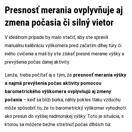
Presnosť merania ovplyvňuje aj
zmena počasia či silný vietor
V ideálnom prípade by malo stačiť, aby ste spravili
manuálnu kalibráciu výškomera pred začatím dlhej túry či
iného cvičenia a mali by ste získať presné meranie výšky a
prevýšenia počas danej aktivity.
Lenže, treba počítať aj s tým, že
presnosť merania výšky
a najmä prevýšenia počas aktivity pomocou
barometrického výškomera ovplyvňujú aj zmeny
počasia
– keď sa blíži búrka, náhly pokles tlaku vzduchu
môže spôsobiť to, že to barometrický výškomer vyhodnotí
ako presun do vyššej nadmorskej výšky. Toto je situácia, s
ktorou sa môžete bežne stretnúť počas dlhších túr.