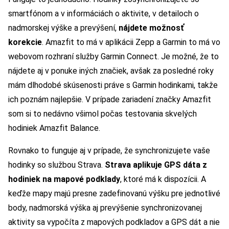
smartfónom a v informáciách o aktivite, v detailoch o
nadmorskej výške a prevýšení,
nájdete možnosť
korekcie
. Amazfit to má v aplikácii Zepp a Garmin to má vo
webovom rozhraní služby Garmin Connect. Je možné, že to
nájdete aj v ponuke iných značiek, avšak za posledné roky
mám dlhodobé skúsenosti práve s Garmin hodinkami, takže
ich poznám najlepšie. V prípade zariadení značky Amazfit
som si to nedávno všimol počas testovania skvelých
hodiniek Amazfit Balance.
Rovnako to funguje aj v prípade, že synchronizujete vaše
hodinky so službou Strava.
Strava aplikuje GPS dáta z
hodiniek na mapové podklady
, ktoré má k dispozícii. A
keďže mapy majú presne zadefinovanú výšku pre jednotlivé
body, nadmorská výška aj prevýšenie synchronizovanej
aktivity sa vypočíta z mapových podkladov a GPS dát a nie