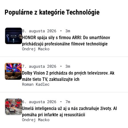
Populárne z kategórie Technológie
8. augusta 2026
•
3m
HONOR spája sily s firmou ARRI: Do smartfónov
prichádzajú profesionálne filmové technológie
Ondrej Macko
7. augusta 2026
•
3m
Dolby Vision 2 prichádza do prvých televízorov. Ak
máte tieto TV, zaktualizujte ich
Roman Kadlec
6. augusta 2026
•
7m
Umelá inteligencia už aj u nás zachraňuje životy. AI
pomáha pri infarkte aj resuscitácii
Ondrej Macko