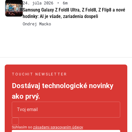
24. júla 2026
•
6m
Samsung Galaxy Z Fold8 Ultra, Z Fold8, Z Flip8 a nové
hodinky: AI je všade, zariadenia dospeli
Ondrej Macko
TOUCHIT NEWSLETTER
Dostávaj technologické novinky
ako prvý.
Súhlasím so
zásadami spracovaním údajov
.