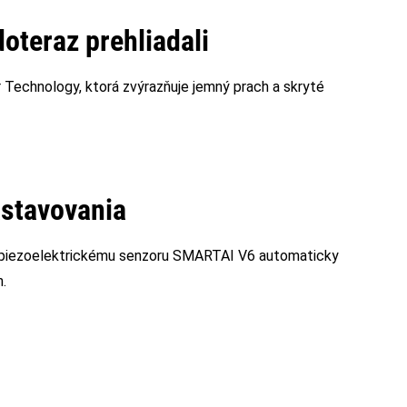
doteraz prehliadali
Technology, ktorá zvýrazňuje jemný prach a skryté
astavovania
a piezoelektrickému senzoru SMARTAI V6 automaticky
.