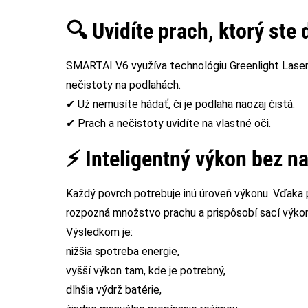
🔍 Uvidíte prach, ktorý ste 
SMARTAI V6 využíva technológiu Greenlight Laser 
nečistoty na podlahách.
✔ Už nemusíte hádať, či je podlaha naozaj čistá.
✔ Prach a nečistoty uvidíte na vlastné oči.
⚡ Inteligentný výkon bez n
Každý povrch potrebuje inú úroveň výkonu. Vďak
rozpozná množstvo prachu a prispôsobí sací výkon
Výsledkom je:
nižšia spotreba energie,
vyšší výkon tam, kde je potrebný,
dlhšia výdrž batérie,