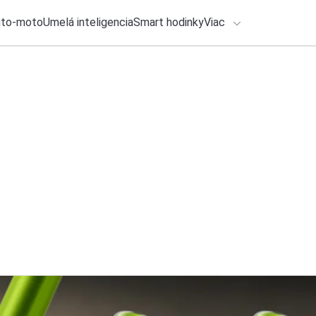
uto-moto
Umelá inteligencia
Smart hodinky
Viac
HLO BY VÁS ZAUJÍMAŤ
lačové správy
ADÁVANIA
4. augusta 2026
•
2m
Slúchadlá Sony WH
Zadajte frázu pre vyhľadanie
olivovozelený vari
Ondrej Macko