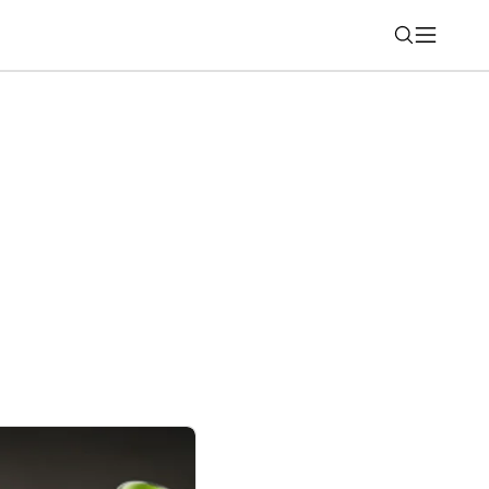
Nájsť
-1000XM6 dostali elegantný
ant