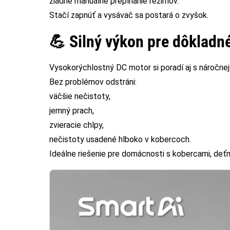
žiadne manuálne prepínanie režimov.
Stačí zapnúť a vysávač sa postará o zvyšok.
💪 Silný výkon pre dôkladné
Vysokorýchlostný DC motor si poradí aj s náročnej
Bez problémov odstráni:
väčšie nečistoty,
jemný prach,
zvieracie chlpy,
nečistoty usadené hlboko v kobercoch.
Ideálne riešenie pre domácnosti s kobercami, deť