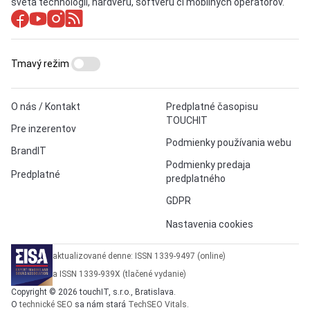
sveta technológií, hardvéru, softvéru či mobilných operátorov.
Tmavý režim
O nás / Kontakt
Predplatné časopisu
TOUCHIT
Pre inzerentov
Podmienky používania webu
BrandIT
Podmienky predaja
Predplatné
predplatného
GDPR
Nastavenia cookies
aktualizované denne: ISSN 1339-9497 (online)
a ISSN 1339-939X (tlačené vydanie)
Copyright © 2026 touchIT, s.r.o., Bratislava.
O
technické SEO
sa nám stará
TechSEO Vitals
.