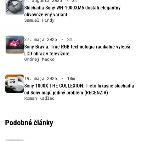
4. augusta 2026
•
2m
Slúchadlá Sony WH-1000XM6 dostali elegantný
olivovozelený variant
Samuel Hindy
27. mája 2026
•
8m
Sony Bravia: True RGB technológia radikálne vylepší
LCD obraz v televízore
Ondrej Macko
19. mája 2026
•
10m
Sony 1000X THE COLLEXION: Tieto luxusné slúchadlá
od Sony majú jediný problém (RECENZIA)
Roman Kadlec
Podobné články