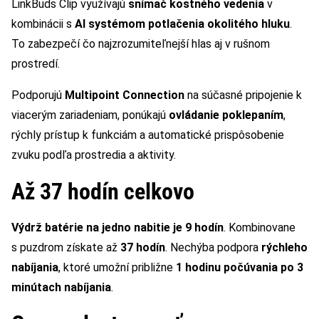
LinkBuds Clip využívajú
snímač kostného vedenia
v
kombinácii s
AI systémom potlačenia okolitého hluku
.
To zabezpečí čo najzrozumiteľnejší hlas aj v rušnom
prostredí.
Podporujú
Multipoint Connection
na súčasné pripojenie k
viacerým zariadeniam, ponúkajú
ovládanie poklepaním
,
rýchly prístup k funkciám a automatické prispôsobenie
zvuku podľa prostredia a aktivity.
Až 37 hodín celkovo
Výdrž batérie na jedno nabitie je 9 hodín
. Kombinovane
s puzdrom získate až
37 hodín
. Nechýba podpora
rýchleho
nabíjania
, ktoré umožní približne
1 hodinu počúvania po 3
minútach nabíjania
.