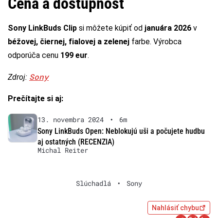
Cena a dostupnosť
Sony LinkBuds Clip
si môžete kúpiť od
januára 2026
v
béžovej, čiernej, fialovej a zelenej
farbe. Výrobca
odporúča cenu
199 eur
.
Sony
Zdroj:
Prečítajte si aj:
13. novembra 2024
•
6m
Sony LinkBuds Open: Neblokujú uši a počujete hudbu
aj ostatných (RECENZIA)
Michal Reiter
Slúchadlá
•
Sony
Nahlásiť chybu