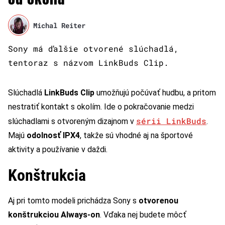
Michal Reiter
Sony má ďalšie otvorené slúchadlá,
tentoraz s názvom LinkBuds Clip.
Slúchadlá
LinkBuds Clip
umožňujú počúvať hudbu, a pritom
nestratiť kontakt s okolím. Ide o pokračovanie medzi
sérii LinkBuds
slúchadlami s otvoreným dizajnom v
.
Majú
odolnosť IPX4
, takže sú vhodné aj na športové
aktivity a používanie v daždi.
Konštrukcia
Aj pri tomto modeli prichádza Sony s
otvorenou
konštrukciou Always-on
. Vďaka nej budete môcť