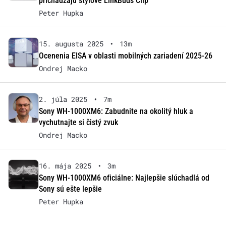
prichádzajú štýlové LinkBuds Clip
Peter Hupka
15. augusta 2025
•
13m
Ocenenia EISA v oblasti mobilných zariadení 2025-26
Ondrej Macko
2. júla 2025
•
7m
Sony WH-1000XM6: Zabudnite na okolitý hluk a
vychutnajte si čistý zvuk
Ondrej Macko
16. mája 2025
•
3m
Sony WH-1000XM6 oficiálne: Najlepšie slúchadlá od
Sony sú ešte lepšie
Peter Hupka