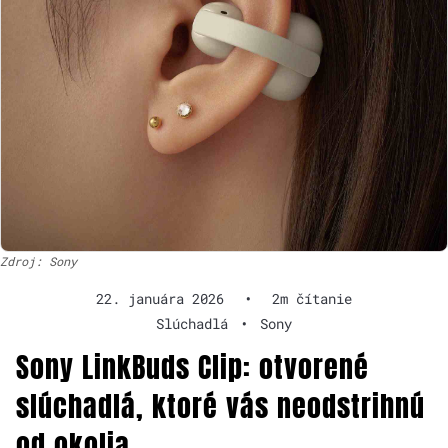
Zdroj: Sony
22. januára 2026
•
2m čítanie
Slúchadlá
•
Sony
Sony LinkBuds Clip: otvorené
slúchadlá, ktoré vás neodstrihnú
od okolia