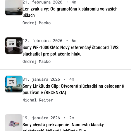
21. februára 2026
•
4m
Len zvuk a vy: Od gramofónu k súkromiu vo vašich
ušiach
Ondrej Macko
12. februára 2026
•
6m
Sony WF-1000XM6: Nový referenčný štandard TWS
slúchadiel pre potlačenie hluku
Ondrej Macko
31. januára 2026
•
4m
Sony LinkBuds Clip: Otvorené slúchadlá na celodenné
používanie (RECENZIA)
Michal Reiter
19. januára 2026
•
2m
Sony chystá prekvapenie: Namiesto klasiky