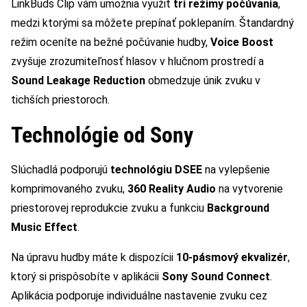
LinkBuds Clip vám umožnia využiť
tri režimy počúvania
,
medzi ktorými sa môžete prepínať poklepaním. Štandardný
režim oceníte na bežné počúvanie hudby,
Voice Boost
zvyšuje zrozumiteľnosť hlasov v hlučnom prostredí a
Sound Leakage Reduction
obmedzuje únik zvuku v
tichších priestoroch.
Technológie od Sony
Slúchadlá podporujú
technológiu DSEE
na vylepšenie
komprimovaného zvuku,
360 Reality Audio
na vytvorenie
priestorovej reprodukcie zvuku a funkciu
Background
Music Effect
.
Na úpravu hudby máte k dispozícii
10-pásmový ekvalizér
,
ktorý si prispôsobíte v aplikácii
Sony Sound Connect
.
Aplikácia podporuje individuálne nastavenie zvuku cez