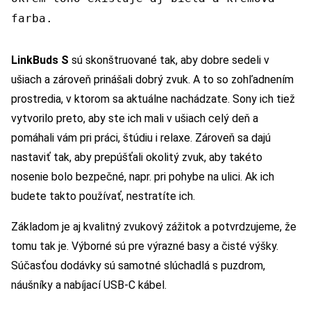
farba.
LinkBuds S
sú skonštruované tak, aby dobre sedeli v
ušiach a zároveň prinášali dobrý zvuk. A to so zohľadnením
prostredia, v ktorom sa aktuálne nachádzate. Sony ich tiež
vytvorilo preto, aby ste ich mali v ušiach celý deň a
pomáhali vám pri práci, štúdiu i relaxe. Zároveň sa dajú
nastaviť tak, aby prepúšťali okolitý zvuk, aby takéto
nosenie bolo bezpečné, napr. pri pohybe na ulici. Ak ich
budete takto používať, nestratíte ich.
Základom je aj kvalitný zvukový zážitok a potvrdzujeme, že
tomu tak je. Výborné sú pre výrazné basy a čisté výšky.
Súčasťou dodávky sú samotné slúchadlá s puzdrom,
náušníky a nabíjací USB-C kábel.