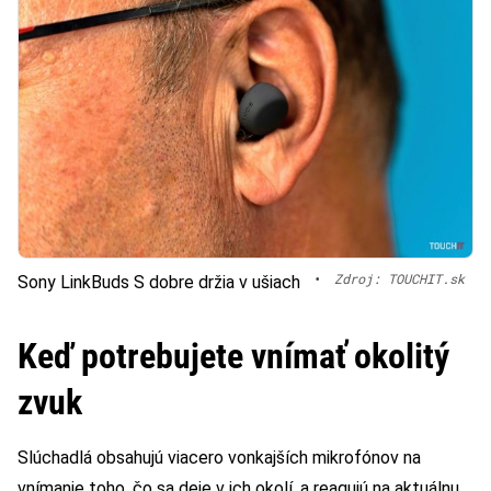
•
Zdroj: TOUCHIT.sk
Sony LinkBuds S dobre držia v ušiach
Keď potrebujete vnímať okolitý
zvuk
Slúchadlá obsahujú viacero vonkajších mikrofónov na
vnímanie toho, čo sa deje v ich okolí, a reagujú na aktuálnu