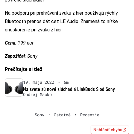
Na podporu pri prehrávaní zvuku z hier používajú rýchly
Bluetooth prenos dát cez LE Audio. Znamená to nízke
oneskorenie pri zvuku z hier.
Cena
: 199 eur
Zapožičal
: Sony
Prečítajte si tiež
19. mája 2022
•
6m
Na svete sú nové slúchadlá LinkBuds S od Sony
Ondrej Macko
Sony
•
Ostatné
•
Recenzie
Nahlásiť chybu