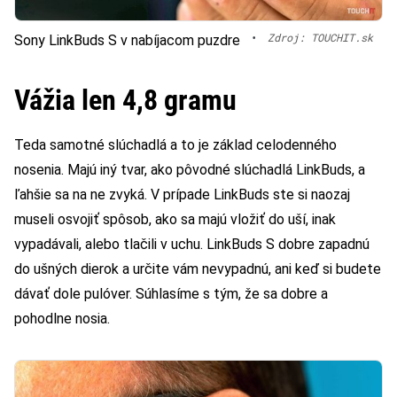
•
Zdroj: TOUCHIT.sk
Sony LinkBuds S v nabíjacom puzdre
Vážia len 4,8 gramu
Teda samotné slúchadlá a to je základ celodenného
nosenia. Majú iný tvar, ako pôvodné slúchadlá LinkBuds, a
ľahšie sa na ne zvyká. V prípade LinkBuds ste si naozaj
museli osvojiť spôsob, ako sa majú vložiť do uší, inak
vypadávali, alebo tlačili v uchu. LinkBuds S dobre zapadnú
do ušných dierok a určite vám nevypadnú, ani keď si budete
dávať dole pulóver. Súhlasíme s tým, že sa dobre a
pohodlne nosia.