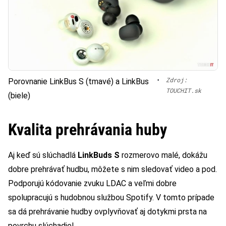
•
Zdroj:
Porovnanie LinkBus S (tmavé) a LinkBus
TOUCHIT.sk
(biele)
Kvalita prehrávania huby
Aj keď sú slúchadlá
LinkBuds S
rozmerovo malé, dokážu
dobre prehrávať hudbu, môžete s nim sledovať video a pod.
Podporujú kódovanie zvuku LDAC a veľmi dobre
spolupracujú s hudobnou službou Spotify. V tomto prípade
sa dá prehrávanie hudby ovplyvňovať aj dotykmi prsta na
povrchu slúchadiel.