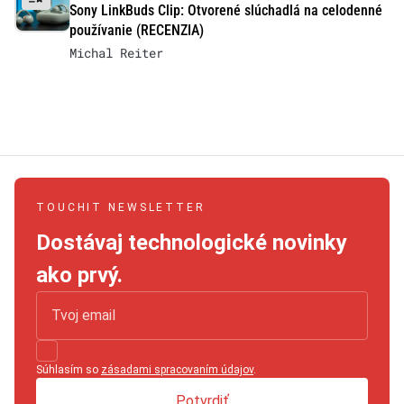
Sony LinkBuds Clip: Otvorené slúchadlá na celodenné
používanie (RECENZIA)
Michal Reiter
TOUCHIT NEWSLETTER
Dostávaj technologické novinky
ako prvý.
Súhlasím so
zásadami spracovaním údajov
.
Potvrdiť