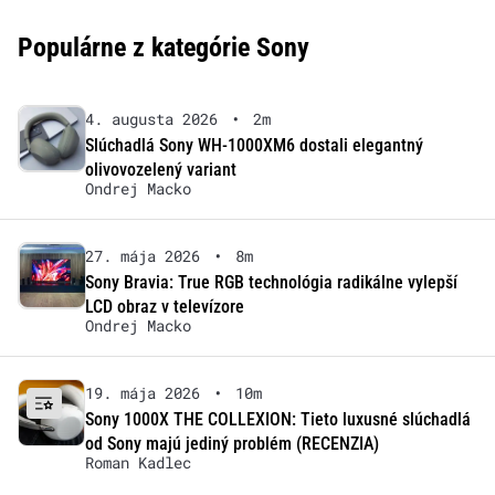
Populárne z kategórie Sony
4. augusta 2026
•
2m
Slúchadlá Sony WH-1000XM6 dostali elegantný
olivovozelený variant
Ondrej Macko
27. mája 2026
•
8m
Sony Bravia: True RGB technológia radikálne vylepší
LCD obraz v televízore
Ondrej Macko
19. mája 2026
•
10m
Sony 1000X THE COLLEXION: Tieto luxusné slúchadlá
od Sony majú jediný problém (RECENZIA)
Roman Kadlec