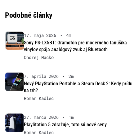
Podobné články
17. mája 2026
•
4m
Sony PS-LX5BT: Gramofón pre moderného fanúšika
vinylov spája analógový zvuk aj Bluetooth
Ondrej Macko
7. apríla 2026
•
2m
Nový PlayStation Portable a Steam Deck 2: Kedy prídu
na trh?
Roman Kadlec
27. marca 2026
•
1m
PlayStation 5 zdražuje, toto sú nové ceny
Roman Kadlec