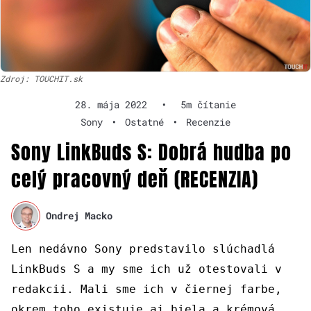
Zdroj: TOUCHIT.sk
28. mája 2022
•
5m čítanie
Sony
•
Ostatné
•
Recenzie
Sony LinkBuds S: Dobrá hudba po
celý pracovný deň (RECENZIA)
Ondrej Macko
Len nedávno
Sony predstavilo slúchadlá
LinkBuds S a my sme ich už otestovali v
redakcii
. Mali sme ich v čiernej farbe,
okrem toho existuje aj biela a krémová