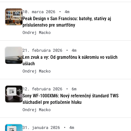
10. marca 2026
•
4m
Peak Design v San Franciscu: batohy, statívy aj
príslušenstvo pre smartfóny
Ondrej Macko
21. februára 2026
•
4m
Len zvuk a vy: Od gramofónu k súkromiu vo vašich
ušiach
Ondrej Macko
12. februára 2026
•
6m
Sony WF-1000XM6: Nový referenčný štandard TWS
slúchadiel pre potlačenie hluku
Ondrej Macko
31. januára 2026
•
4m