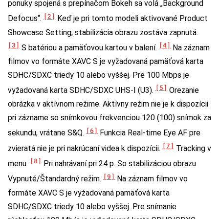
ponuky spojená s prepínačom Bokeh sa volá „Background
[2]
Defocus“.
Keď je pri tomto modeli aktivované Product
Showcase Setting, stabilizácia obrazu zostáva zapnutá.
[3]
[4]
S batériou a pamäťovou kartou v balení.
Na záznam
filmov vo formáte XAVC S je vyžadovaná pamäťová karta
SDHC/SDXC triedy 10 alebo vyššej. Pre 100 Mbps je
[5]
vyžadovaná karta SDHC/SDXC UHS-I (U3).
Orezanie
obrázka v aktívnom režime. Aktívny režim nie je k dispozícii
pri zázname so snímkovou frekvenciou 120 (100) snímok za
[6]
sekundu, vrátane S&Q.
Funkcia Real-time Eye AF pre
[7]
zvieratá nie je pri nakrúcaní videa k dispozícii.
Tracking v
[8]
menu.
Pri nahrávaní pri 24 p. So stabilizáciou obrazu
[9]
Vypnuté/Štandardný režim.
Na záznam filmov vo
formáte XAVC S je vyžadovaná pamäťová karta
SDHC/SDXC triedy 10 alebo vyššej. Pre snímanie