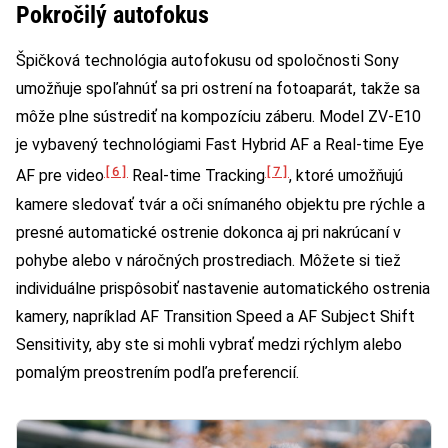
Pokročilý autofokus
Špičková technológia autofokusu od spoločnosti Sony
umožňuje spoľahnúť sa pri ostrení na fotoaparát, takže sa
môže plne sústrediť na kompozíciu záberu. Model ZV-E10
je vybavený technológiami Fast Hybrid AF a Real-time Eye
[6]
[7]
AF pre video
Real-time Tracking
, ktoré umožňujú
kamere sledovať tvár a oči snímaného objektu pre rýchle a
presné automatické ostrenie dokonca aj pri nakrúcaní v
pohybe alebo v náročných prostrediach. Môžete si tiež
individuálne prispôsobiť nastavenie automatického ostrenia
kamery, napríklad AF Transition Speed a AF Subject Shift
Sensitivity, aby ste si mohli vybrať medzi rýchlym alebo
pomalým preostrením podľa preferencií.