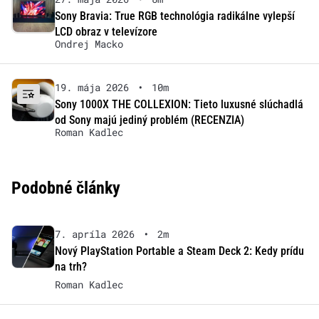
Sony Bravia: True RGB technológia radikálne vylepší
LCD obraz v televízore
Ondrej Macko
19. mája 2026
•
10m
Sony 1000X THE COLLEXION: Tieto luxusné slúchadlá
od Sony majú jediný problém (RECENZIA)
Roman Kadlec
Podobné články
7. apríla 2026
•
2m
Nový PlayStation Portable a Steam Deck 2: Kedy prídu
na trh?
Roman Kadlec