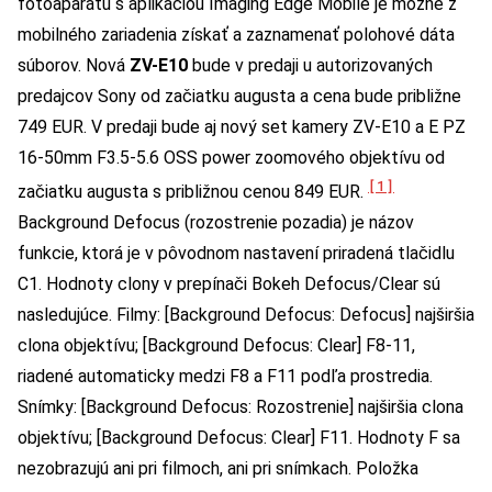
fotoaparátu s aplikáciou Imaging Edge Mobile je možné z
mobilného zariadenia získať a zaznamenať polohové dáta
súborov. Nová
ZV-E10
bude v predaji u autorizovaných
predajcov Sony od začiatku augusta a cena bude približne
749 EUR. V predaji bude aj nový set kamery ZV-E10 a E PZ
16-50mm F3.5-5.6 OSS power zoomového objektívu od
[1]
začiatku augusta s približnou cenou 849 EUR.
Background Defocus (rozostrenie pozadia) je názov
funkcie, ktorá je v pôvodnom nastavení priradená tlačidlu
C1. Hodnoty clony v prepínači Bokeh Defocus/Clear sú
nasledujúce. Filmy: [Background Defocus: Defocus] najširšia
clona objektívu; [Background Defocus: Clear] F8-11,
riadené automaticky medzi F8 a F11 podľa prostredia.
Snímky: [Background Defocus: Rozostrenie] najširšia clona
objektívu; [Background Defocus: Clear] F11. Hodnoty F sa
nezobrazujú ani pri filmoch, ani pri snímkach. Položka