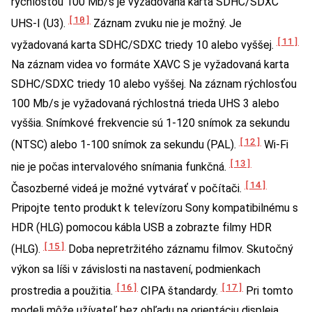
rýchlosťou 100 Mb/s je vyžadovaná karta SDHC/SDXC
[10]
UHS-I (U3).
Záznam zvuku nie je možný. Je
[11]
vyžadovaná karta SDHC/SDXC triedy 10 alebo vyššej.
Na záznam videa vo formáte XAVC S je vyžadovaná karta
SDHC/SDXC triedy 10 alebo vyššej. Na záznam rýchlosťou
100 Mb/s je vyžadovaná rýchlostná trieda UHS 3 alebo
vyššia. Snímkové frekvencie sú 1-120 snímok za sekundu
[12]
(NTSC) alebo 1-100 snímok za sekundu (PAL).
Wi-Fi
[13]
nie je počas intervalového snímania funkčná.
[14]
Časozberné videá je možné vytvárať v počítači.
Pripojte tento produkt k televízoru Sony kompatibilnému s
HDR (HLG) pomocou kábla USB a zobrazte filmy HDR
[15]
(HLG).
Doba nepretržitého záznamu filmov. Skutočný
výkon sa líši v závislosti na nastavení, podmienkach
[16]
[17]
prostredia a použitia.
CIPA štandardy.
Pri tomto
modeli môže užívateľ bez ohľadu na orientáciu displeja