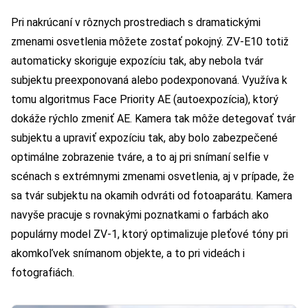
Pri nakrúcaní v rôznych prostrediach s dramatickými
zmenami osvetlenia môžete zostať pokojný. ZV-E10 totiž
automaticky skoriguje expozíciu tak, aby nebola tvár
subjektu preexponovaná alebo podexponovaná. Využíva k
tomu algoritmus Face Priority AE (autoexpozícia), ktorý
dokáže rýchlo zmeniť AE. Kamera tak môže detegovať tvár
subjektu a upraviť expozíciu tak, aby bolo zabezpečené
optimálne zobrazenie tváre, a to aj pri snímaní selfie v
scénach s extrémnymi zmenami osvetlenia, aj v prípade, že
sa tvár subjektu na okamih odvráti od fotoaparátu. Kamera
navyše pracuje s rovnakými poznatkami o farbách ako
populárny model ZV-1, ktorý optimalizuje pleťové tóny pri
akomkoľvek snímanom objekte, a to pri videách i
fotografiách.