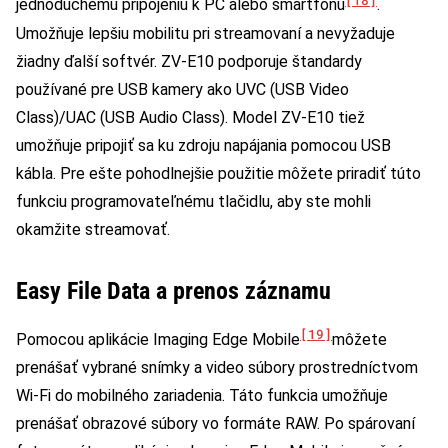
jednoduchému pripojeniu k PC alebo smartfónu
.
Umožňuje lepšiu mobilitu pri streamovaní a nevyžaduje
žiadny ďalší softvér. ZV-E10 podporuje štandardy
používané pre USB kamery ako UVC (USB Video
Class)/UAC (USB Audio Class). Model ZV-E10 tiež
umožňuje pripojiť sa ku zdroju napájania pomocou USB
kábla. Pre ešte pohodlnejšie použitie môžete priradiť túto
funkciu programovateľnému tlačidlu, aby ste mohli
okamžite streamovať.
Easy File Data a prenos záznamu
[19]
Pomocou aplikácie Imaging Edge Mobile
môžete
prenášať vybrané snímky a video súbory prostredníctvom
Wi-Fi do mobilného zariadenia. Táto funkcia umožňuje
prenášať obrazové súbory vo formáte RAW. Po spárovaní