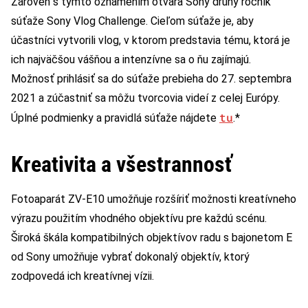
Zároveň s týmto oznámením otvára Sony druhý ročník
súťaže Sony Vlog Challenge. Cieľom súťaže je, aby
účastníci vytvorili vlog, v ktorom predstavia tému, ktorá je
ich najväčšou vášňou a intenzívne sa o ňu zajímajú.
Možnosť prihlásiť sa do súťaže prebieha do 27. septembra
2021 a zúčastniť sa môžu tvorcovia videí z celej Európy.
tu
Úplné podmienky a pravidlá súťaže nájdete
.*
Kreativita a všestrannosť
Fotoaparát ZV-E10 umožňuje rozšíriť možnosti kreatívneho
výrazu použitím vhodného objektívu pre každú scénu.
Široká škála kompatibilných objektívov radu s bajonetom E
od Sony umožňuje vybrať dokonalý objektív, ktorý
zodpovedá ich kreatívnej vízii.