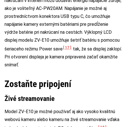
nakrúcaní v interiéri môžu dodávať energiu napájacie zdroje,
ako je voliteľný AC-PW20AM. Napájanie je možné aj
prostredníctvom konektora USB typu C, čo umožňuje
napájanie kamery externými batériami pre predĺženie
výdrže batérie pri nakrúcaní na cestách. Výklopný LCD
displej modelu ZV-E10 umožňuje šetriť batériu s pomocou
[17]
šeriaceho režimu Power save
tak, že sa displej zaklopí.
Pri otvorení displeja je kamera pripravená začať okamžite
snímať.
Zostaňte pripojení
Živé streamovanie
Model ZV-E10 je možné používať aj ako vysoko kvalitnú
webovú kameru alebo kameru na živé streamovanie vďaka
[18]