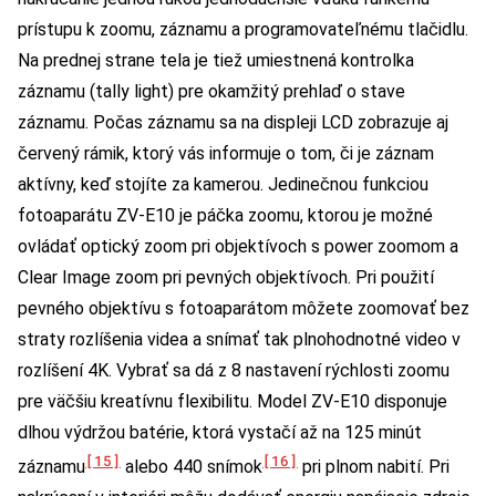
prístupu k zoomu, záznamu a programovateľnému tlačidlu.
Na prednej strane tela je tiež umiestnená kontrolka
záznamu (tally light) pre okamžitý prehlaď o stave
záznamu. Počas záznamu sa na displeji LCD zobrazuje aj
červený rámik, ktorý vás informuje o tom, či je záznam
aktívny, keď stojíte za kamerou. Jedinečnou funkciou
fotoaparátu ZV-E10 je páčka zoomu, ktorou je možné
ovládať optický zoom pri objektívoch s power zoomom a
Clear Image zoom pri pevných objektívoch. Pri použití
pevného objektívu s fotoaparátom môžete zoomovať bez
straty rozlíšenia videa a snímať tak plnohodnotné video v
rozlíšení 4K. Vybrať sa dá z 8 nastavení rýchlosti zoomu
pre väčšiu kreatívnu flexibilitu. Model ZV-E10 disponuje
dlhou výdržou batérie, ktorá vystačí až na 125 minút
[15]
[16]
záznamu
alebo 440 snímok
pri plnom nabití. Pri