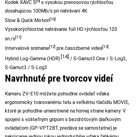
[9]
Kodek XAVC S
s vysokou prenosovou rýchlosťou
dosahujúcou 100Mb/s pri nahrávaní 4K
[10]
Slow & Quick Motion
Vysokorýchlostné nahrávanie full HD rýchlosťou 120
[11]
sn./s
[12]
[13]
Intervalové snímanie
pre časozberné videá
[14]
Hybrid Log-Gamma (HDR)
/ S-Gamut3.Cine / S-Log3,
S-Gamut3 / S-Log3
Navrhnuté pre tvorcov videí
Kameru ZV-E10 môžete pohodlne ovládať vďaka
ergonomicky tvarovanému telu a veľkému tlačidlu MOVIE,
ktoré je pohodlne umiestnené na hornej strane kamery. V
spojení s voliteľným gripom s bezdrôtovým diaľkovým
ovládačom (GP-VPT2BT, predáva sa samostatne) je
nakrúcanie jednou rukou jednoduchšie vďaka ľahkému