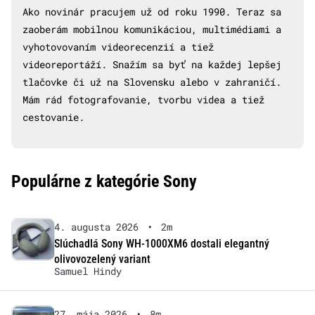
Ako novinár pracujem už od roku 1990. Teraz sa
zaoberám mobilnou komunikáciou, multimédiami a
vyhotovovaním videorecenzií a tiež
videoreportáží. Snažím sa byť na každej lepšej
tlačovke či už na Slovensku alebo v zahraničí.
Mám rád fotografovanie, tvorbu videa a tiež
cestovanie.
Populárne z kategórie Sony
4. augusta 2026
•
2m
Slúchadlá Sony WH-1000XM6 dostali elegantný
olivovozelený variant
Samuel Hindy
27. mája 2026
•
8m