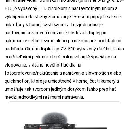
nahrávanie videí. Má nízku hmotnosť (približne 343 g
). ZV-
E10 je vybavený LCD displejom s nastaviteľným uhlom a
vyklápaním do strany a umožňuje tvorcom pripojiť externé
mikrofóny k hornej časti kamery. To zjednodušuje
nastavenie a zároveň umožňuje sledovať displej pri
nakrúcaní v selfie režime alebo pri nakrúcaní z podhľadu či
nadhľadu. Okrem displeja je ZV-E10 vybavený ďalšími ľahko
použiteľnými prvkami, ktoré boli navrhnuté špeciálne na
vlogovanie, vrátane nového tlačidla na
fotografovanie/nakrúcanie a nahrávanie slowmotion alebo
quickmotion, ktoré je umiestnené v hornej časti kamery a
umožňuje tak tvorcom jediným dotykom ľahko prepínať
medzi jednotlivými režimami nahrávania.