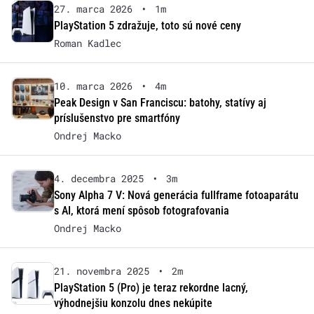
27. marca 2026
•
1m
PlayStation 5 zdražuje, toto sú nové ceny
Roman Kadlec
10. marca 2026
•
4m
Peak Design v San Franciscu: batohy, statívy aj
príslušenstvo pre smartfóny
Ondrej Macko
4. decembra 2025
•
3m
Sony Alpha 7 V: Nová generácia fullframe fotoaparátu
s AI, ktorá mení spôsob fotografovania
Ondrej Macko
21. novembra 2025
•
2m
PlayStation 5 (Pro) je teraz rekordne lacný,
výhodnejšiu konzolu dnes nekúpite