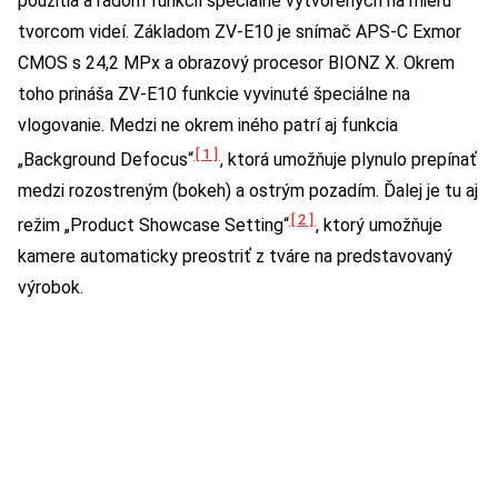
použitia a radom funkcií špeciálne vytvorených na mieru
tvorcom videí. Základom ZV-E10 je snímač APS-C Exmor
CMOS s 24,2 MPx a obrazový procesor BIONZ X. Okrem
toho prináša ZV-E10 funkcie vyvinuté špeciálne na
vlogovanie. Medzi ne okrem iného patrí aj funkcia
[1]
„Background Defocus“
, ktorá umožňuje plynulo prepínať
medzi rozostreným (bokeh) a ostrým pozadím. Ďalej je tu aj
[2]
režim „Product Showcase Setting“
, ktorý umožňuje
kamere automaticky preostriť z tváre na predstavovaný
výrobok.