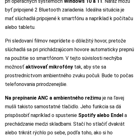
pri operačných systémoch
Windows 10 a 11
. Naraz môžu
byť pripojené 2 Bluetooth zariadenia. Ideálna situácia je
mať slúchadlá pripojené k smartfónu a napríklad k počítaču
alebo tabletu.
Pri sledovaní filmov neprídete o dôležitý hovor, pretože
slúchadlá sa pri prichádzajúcom hovore automaticky prepnú
na použitie so smartfónom. V tejto súvislosti nechýba
možnosť
aktivovať mikrofóny
tak, aby ste sa
prostredníctvom ambientného zvuku počuli. Bude to počas
telefonovania prirodzenejšie.
Na prepínanie ANC a ambientného režimu
je na ľavej
mušli takisto samostatné tlačidlo. Jeho funkcia sa dá
prispôsobiť napríklad o spustenie
Spotify alebo Endel
a
prechádzanie medzi skladbami. Stačí ho stlačiť dvakrát
alebo trikrát rýchlo po sebe, podľa toho, ako si ho