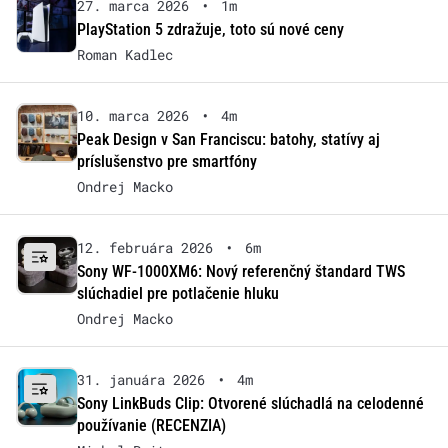
27. marca 2026
•
1m
PlayStation 5 zdražuje, toto sú nové ceny
Roman Kadlec
10. marca 2026
•
4m
Peak Design v San Franciscu: batohy, statívy aj
príslušenstvo pre smartfóny
Ondrej Macko
12. februára 2026
•
6m
Sony WF-1000XM6: Nový referenčný štandard TWS
slúchadiel pre potlačenie hluku
Ondrej Macko
31. januára 2026
•
4m
Sony LinkBuds Clip: Otvorené slúchadlá na celodenné
používanie (RECENZIA)