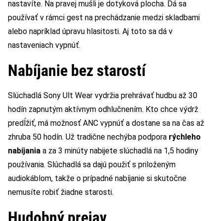
nastavíte. Na pravej mušli je dotyková plocha. Dá sa
používať v rámci gest na prechádzanie medzi skladbami
alebo napríklad úpravu hlasitosti. Aj toto sa dá v
nastaveniach vypnúť.
Nabíjanie bez starostí
Slúchadlá Sony Ult Wear vydržia prehrávať hudbu až 30
hodín zapnutým aktívnym odhlučnením. Kto chce výdrž
predĺžiť, má možnosť ANC vypnúť a dostane sa na čas až
zhruba 50 hodín. Už tradične nechýba podpora
rýchleho
nabíjania
a za 3 minúty nabijete slúchadlá na 1,5 hodiny
používania. Slúchadlá sa dajú použiť s priloženým
audiokáblom, takže o prípadné nabíjanie si skutočne
nemusíte robiť žiadne starosti.
Hudobný prejav