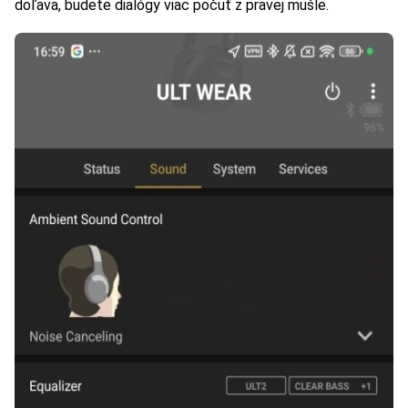
doľava, budete dialógy viac počuť z pravej mušle.