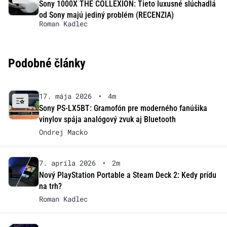
Sony 1000X THE COLLEXION: Tieto luxusné slúchadlá
od Sony majú jediný problém (RECENZIA)
Roman Kadlec
Podobné články
17. mája 2026
•
4m
Sony PS-LX5BT: Gramofón pre moderného fanúšika
vinylov spája analógový zvuk aj Bluetooth
Ondrej Macko
7. apríla 2026
•
2m
Nový PlayStation Portable a Steam Deck 2: Kedy prídu
na trh?
Roman Kadlec