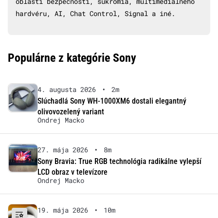
oblasti bezpečnosti, súkromia, multimediálneho
hardvéru, AI, Chat Control, Signal a iné.
Populárne z kategórie Sony
4. augusta 2026
•
2m
Slúchadlá Sony WH-1000XM6 dostali elegantný
olivovozelený variant
Ondrej Macko
27. mája 2026
•
8m
Sony Bravia: True RGB technológia radikálne vylepší
LCD obraz v televízore
Ondrej Macko
19. mája 2026
•
10m