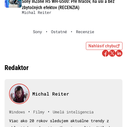
Sony InZone H5 WH-G500: Pre hráčov, na uši a bez
zbytočných efektov (RECENZIA)
Michal Reiter
Sony
•
Ostatné
•
Recenzie
Nahlásiť chybu
Redaktor
Michal Reiter
•
•
Windows
Filmy
Umelá inteligencia
Viac ako 20 rokov sledujem aktuálne trendy z