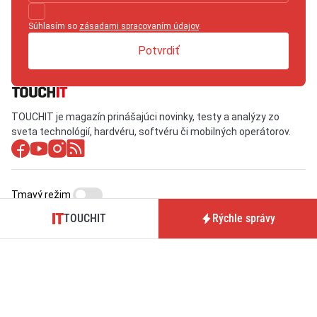
Súhlasím so
zásadami spracovaním údajov
.
Potvrdiť
TOUCHIT je magazín prinášajúci novinky, testy a analýzy zo
sveta technológií, hardvéru, softvéru či mobilných operátorov.
Tmavý režim
TOUCHIT
Rýchle správy
O nás / Kontakt
Predplatné časopisu
TOUCHIT
Pre inzerentov
Podmienky používania webu
BrandIT
Podmienky predaja
Predplatné
predplatného