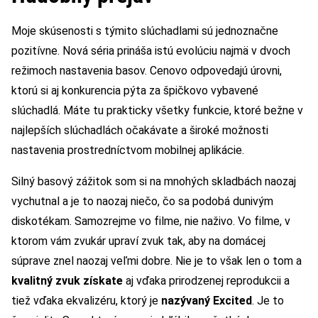
Moje skúsenosti s týmito slúchadlami sú jednoznačne
pozitívne. Nová séria prináša istú evolúciu najmä v dvoch
režimoch nastavenia basov. Cenovo odpovedajú úrovni,
ktorú si aj konkurencia pýta za špičkovo vybavené
slúchadlá. Máte tu prakticky všetky funkcie, ktoré bežne v
najlepších slúchadlách očakávate a široké možnosti
nastavenia prostredníctvom mobilnej aplikácie.
Silný basový zážitok som si na mnohých skladbách naozaj
vychutnal a je to naozaj niečo, čo sa podobá dunivým
diskotékam. Samozrejme vo filme, nie naživo. Vo filme, v
ktorom vám zvukár upraví zvuk tak, aby na domácej
súprave znel naozaj veľmi dobre. Nie je to však len o tom a
kvalitný zvuk získate
aj vďaka prirodzenej reprodukcii a
tiež vďaka ekvalizéru, ktorý je
nazývaný Excited
. Je to