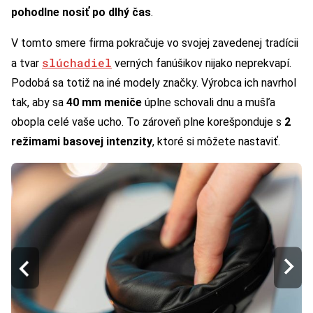
pohodlne nosiť po dlhý čas
.
V tomto smere firma pokračuje vo svojej zavedenej tradícii
slúchadiel
a tvar
verných fanúšikov nijako neprekvapí.
Podobá sa totiž na iné modely značky. Výrobca ich navrhol
tak, aby sa
40 mm meniče
úplne schovali dnu a mušľa
obopla celé vaše ucho. To zároveň plne korešponduje s
2
režimami basovej intenzity
, ktoré si môžete nastaviť.