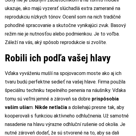
ukazuje, ako majú vyzerať slúchadlá extra zamerané na
reprodukciu nízkych tónov. Ocenil som na nich tradičné
pohodlné spracovanie a skutočne vynikajúci zvuk. Basový
režim nie je nutnosťou alebo podmienkou. Je to voľba.
Záleží na vás, aký spôsob reprodukcie si zvolíte.
Robili ich podľa vašej hlavy
Vďaka vyváženiu mušlí na spojovacom moste ako aj ich
tvaru budú perfektne sedieť na vašej hlave. Firma použila
špeciálnu techniku tepelného penenia na náušníky. Vďaka
tomu sú veľmi jemné a zároveň sa dobre
prispôsobia
vašim ušia
m.
Nikde netlačia
a doliehajú presne tak, aby
kooperovali s funkciou aktívneho odhlučnenia. Už samotné
nasadenie na hlavu výrazne odhluční rušenie od okolia. Je
nutné zároveň dodať, že sú stvorené na to, aby sa dali