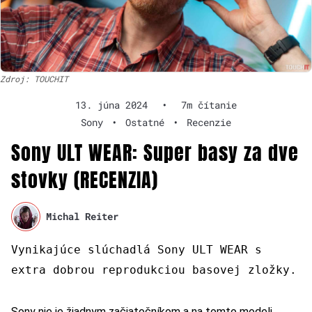
Zdroj: TOUCHIT
13. júna 2024
•
7m čítanie
Sony
•
Ostatné
•
Recenzie
Sony ULT WEAR: Super basy za dve
stovky (RECENZIA)
Michal Reiter
Vynikajúce slúchadlá Sony ULT WEAR s
extra dobrou reprodukciou basovej zložky.
Sony nie je žiadnym začiatočníkom a na tomto modeli