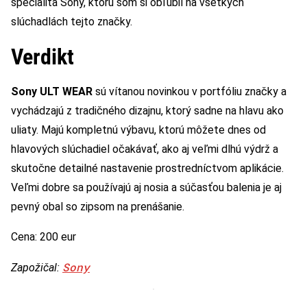
špecialita Sony, ktorú som si obľúbil na všetkých
slúchadlách tejto značky.
Verdikt
Sony ULT WEAR
sú vítanou novinkou v portfóliu značky a
vychádzajú z tradičného dizajnu, ktorý sadne na hlavu ako
uliaty. Majú kompletnú výbavu, ktorú môžete dnes od
hlavových slúchadiel očakávať, ako aj veľmi dlhú výdrž a
skutočne detailné nastavenie prostredníctvom aplikácie.
Veľmi dobre sa používajú aj nosia a súčasťou balenia je aj
pevný obal so zipsom na prenášanie.
Cena: 200 eur
Sony
Zapožičal: