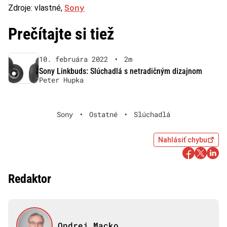
Sony
Zdroje: vlastné,
Prečítajte si tiež
10. februára 2022
•
2m
Sony Linkbuds: Slúchadlá s netradičným dizajnom
Peter Hupka
Sony
•
Ostatné
•
Slúchadlá
Nahlásiť chybu
Redaktor
Ondrej Macko