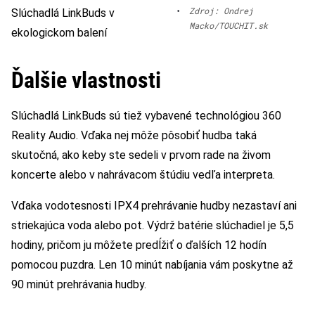
•
Zdroj: Ondrej
Slúchadlá LinkBuds v
Macko/TOUCHIT.sk
ekologickom balení
Ďalšie vlastnosti
Slúchadlá LinkBuds sú tiež vybavené technológiou 360
Reality Audio. Vďaka nej môže pôsobiť hudba taká
skutočná, ako keby ste sedeli v prvom rade na živom
koncerte alebo v nahrávacom štúdiu vedľa interpreta.
Vďaka vodotesnosti IPX4 prehrávanie hudby nezastaví ani
striekajúca voda alebo pot. Výdrž batérie slúchadiel je 5,5
hodiny, pričom ju môžete predĺžiť o ďalších 12 hodín
pomocou puzdra. Len 10 minút nabíjania vám poskytne až
90 minút prehrávania hudby.