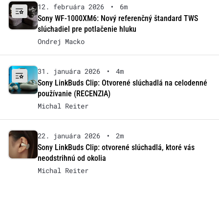
12. februára 2026
•
6m
Sony WF-1000XM6: Nový referenčný štandard TWS
slúchadiel pre potlačenie hluku
Ondrej Macko
31. januára 2026
•
4m
Sony LinkBuds Clip: Otvorené slúchadlá na celodenné
používanie (RECENZIA)
Michal Reiter
22. januára 2026
•
2m
Sony LinkBuds Clip: otvorené slúchadlá, ktoré vás
neodstrihnú od okolia
Michal Reiter