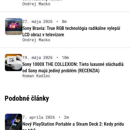
Ondrej Macko
27. mája 2026
•
8m
Sony Bravia: True RGB technológia radikálne vylepší
LCD obraz v televízore
Ondrej Macko
19. mája 2026
•
10m
Sony 1000X THE COLLEXION: Tieto luxusné slúchadlá
od Sony majú jediný problém (RECENZIA)
Roman Kadlec
Podobné články
7. apríla 2026
•
2m
Nový PlayStation Portable a Steam Deck 2: Kedy prídu