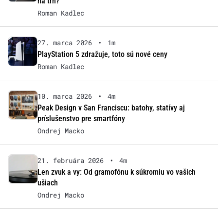
na trh?
Roman Kadlec
27. marca 2026
•
1m
PlayStation 5 zdražuje, toto sú nové ceny
Roman Kadlec
10. marca 2026
•
4m
Peak Design v San Franciscu: batohy, statívy aj
príslušenstvo pre smartfóny
Ondrej Macko
21. februára 2026
•
4m
Len zvuk a vy: Od gramofónu k súkromiu vo vašich
ušiach
Ondrej Macko