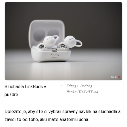
•
Zdroj: Ondrej
Slúchadlá LinkBuds v
Macko/TOUCHIT.sk
puzdre
Dôležité je, aby ste si vybrali správny návlek na slúchadlá a
závisí to od toho, akú máte anatómiu ucha.