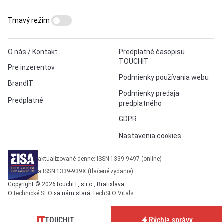
Tmavý režim
O nás / Kontakt
Predplatné časopisu
TOUCHIT
Pre inzerentov
Podmienky používania webu
BrandIT
Podmienky predaja
Predplatné
predplatného
GDPR
Nastavenia cookies
aktualizované denne: ISSN 1339-9497 (online)
a ISSN 1339-939X (tlačené vydanie)
Copyright © 2026 touchIT, s.r.o., Bratislava.
O
technické SEO
sa nám stará
TechSEO Vitals
.
TOUCHIT
Rýchle správy