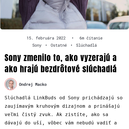
15. februára 2022
•
6m čítanie
Sony
•
Ostatné
•
Slúchadlá
Sony zmenilo to, ako vyzerajú a
ako hrajú bezdrôtové slúchadlá
Ondrej Macko
Slúchadlá LinkBuds od Sony prichádzajú so
zaujímavým kruhovým dizajnom a prinášajú
veľmi čistý zvuk. Ak zistíte, ako sa
dávajú do uší, vôbec vám nebudú vadiť a