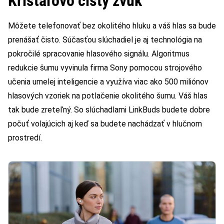
Krištáľovo čistý zvuk
Môžete telefonovať bez okolitého hluku a váš hlas sa bude
prenášať čisto. Súčasťou slúchadiel je aj technológia na
pokročilé spracovanie hlasového signálu. Algoritmus
redukcie šumu vyvinula firma Sony pomocou strojového
učenia umelej inteligencie a využíva viac ako 500 miliónov
hlasových vzoriek na potlačenie okolitého šumu. Váš hlas
tak bude zreteľný. So slúchadlami LinkBuds budete dobre
počuť volajúcich aj keď sa budete nachádzať v hlučnom
prostredí.