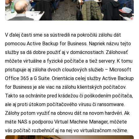
V ďalej časti sme sa sústredili na pokročilú zálohu dát
pomocou
Active Backup for Business
. Napriek názvu tejto
služby sa dá dobre použiť aj v domácnostiach. Zálohovať
môžete virtuálne a fyzické počítače a tiež servery. K tomu
pristupuje aj záloha dvoch cloudových služieb – Microsoft
Office 365 a G Suite. Orientácia celej služby Active Backup
for Business je ale viac na zálohu klientských počítačov.
Takto sa ochránite pred krádežou či poškodením počítača,
ale aj proti útokom počítačového vírusu či ransomware.
Zálohy potom využiť na obnovu dát na novom hardvéri. Ak
máte NAS s podporou Virtual Machine Manager, môžete
vás počítač rozbehnúť aj na nej vo virtualizačnom režime.