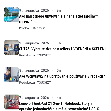
9. augusta 2026
•
9m
Ako nájsť dobré ubytovanie a nenaletieť falošným
recenziám
Michal Reiter
9. augusta 2026
•
1m
SÚŤAŽ: Vyhrajte dva bestsellery UVOĽNENÍ a SCELENÍ
Redakcia TOUCHIT
8. augusta 2026
•
5m
Aké vychytávky na upratovanie používame v redakcii?
Redakcia TOUCHIT
7. augusta 2026
•
4m
Lenovo ThinkPad X1 2-in-1: Notebook, ktorý si
opravíte jednoduchšie a má aj vymeniteľné USB-C