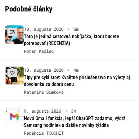
Podobné články
10. augusta 2026
•
5m
Toto je jediná cestovná nabíjačka, ktorú budete
potrebovať (RECENZIA)
Roman Kadlec
10. augusta 2026
•
4m
Tipy pre cyklistov: Kvalitné príslušenstvo na výlety aj
dovolenku za dobrú cenu
Katarína Šimková
9. augusta 2026
•
3m
Nová Gmail funkcia, lepší ChatGPT zadarmo, výdrž
Samsung hodiniek a ďalšie novinky týždňa
Redakcia TOUCHIT