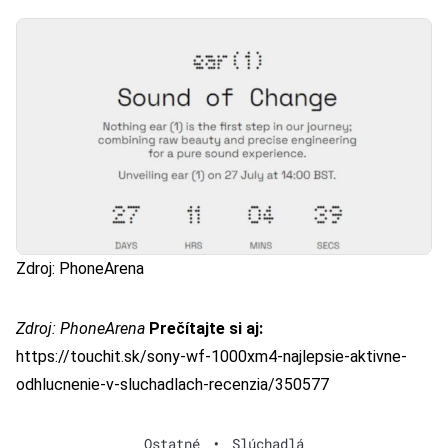
Zdroj: PhoneArena
Zdroj: PhoneArena
Prečítajte si aj:
https://touchit.sk/sony-wf-1000xm4-najlepsie-aktivne-
odhlucnenie-v-sluchadlach-recenzia/350577
Ostatné
•
Slúchadlá