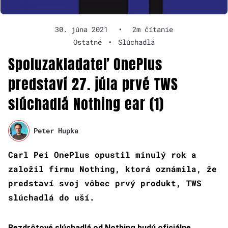
30. júna 2021
•
2m čítanie
Ostatné
•
Slúchadlá
Spoluzakladateľ OnePlus
predstaví 27. júla prvé TWS
slúchadlá Nothing ear (1)
Peter Hupka
Carl Pei OnePlus opustil minulý rok a
založil firmu Nothing, ktorá oznámila, že
predstaví svoj vôbec prvý produkt, TWS
slúchadlá do uší.
Bezdrôtové slúchadlá od Nothing budú oficiálne