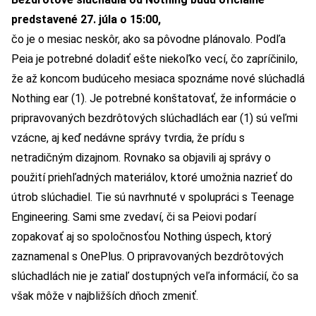
predstavené 27. júla o 15:00,
čo je o mesiac neskôr, ako sa pôvodne plánovalo. Podľa
Peia je potrebné doladiť ešte niekoľko vecí, čo zapríčinilo,
že až koncom budúceho mesiaca spoznáme nové slúchadlá
Nothing ear (1). Je potrebné konštatovať, že informácie o
pripravovaných bezdrôtových slúchadlách ear (1) sú veľmi
vzácne, aj keď nedávne správy tvrdia, že prídu s
netradičným dizajnom. Rovnako sa objavili aj správy o
použití priehľadných materiálov, ktoré umožnia nazrieť do
útrob slúchadiel. Tie sú navrhnuté v spolupráci s Teenage
Engineering. Sami sme zvedaví, či sa Peiovi podarí
zopakovať aj so spoločnosťou Nothing úspech, ktorý
zaznamenal s OnePlus. O pripravovaných bezdrôtových
slúchadlách nie je zatiaľ dostupných veľa informácií, čo sa
však môže v najbližších dňoch zmeniť.