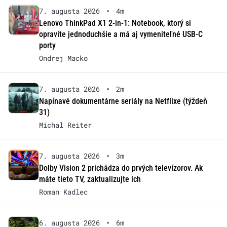
7. augusta 2026
•
4m
Lenovo ThinkPad X1 2-in-1: Notebook, ktorý si
opravíte jednoduchšie a má aj vymeniteľné USB-C
porty
Ondrej Macko
7. augusta 2026
•
2m
Napínavé dokumentárne seriály na Netflixe (týždeň
31)
Michal Reiter
7. augusta 2026
•
3m
Dolby Vision 2 prichádza do prvých televízorov. Ak
máte tieto TV, zaktualizujte ich
Roman Kadlec
6. augusta 2026
•
6m