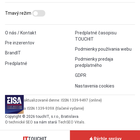
Tmavý režim
O nás / Kontakt
Predplatné časopisu
TOUCHIT
Pre inzerentov
Podmienky používania webu
BrandIT
Podmienky predaja
Predplatné
predplatného
GDPR
Nastavenia cookies
aktualizované denne: ISSN 1339-9497 (online)
a ISSN 1339-939X (tlačené vydanie)
Copyright © 2026 touchIT, s.r.o., Bratislava.
O
technické SEO
sa nám stará
TechSEO Vitals
.
TOUCHIT
Rýchle správy