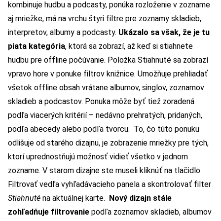
kombinuje hudbu a podcasty, ponúka rozloženie v zozname
aj mriežke, má na vrchu štyri filtre pre zoznamy skladieb,
interpretov, albumy a podcasty.
Ukázalo sa však, že je tu
piata kategória
, ktorá sa zobrazí, až keď si stiahnete
hudbu pre offline počúvanie.
Položka Stiahnuté sa zobrazí
vpravo hore v ponuke filtrov knižnice. Umožňuje prehliadať
všetok offline obsah vrátane albumov, singlov, zoznamov
skladieb a podcastov. Ponuka môže byť tiež zoradená
podľa viacerých kritérií – nedávno prehratých, pridaných,
podľa abecedy alebo podľa tvorcu.
To, čo túto ponuku
odlišuje od starého dizajnu, je zobrazenie mriežky pre tých,
ktorí uprednostňujú možnosť vidieť všetko v jednom
zozname. V starom dizajne ste museli kliknúť na tlačidlo
Filtrovať vedľa vyhľadávacieho panela a skontrolovať filter
Stiahnuté
na aktuálnej karte.
Nový dizajn stále
zohľadňuje filtrovanie
podľa zoznamov skladieb, albumov