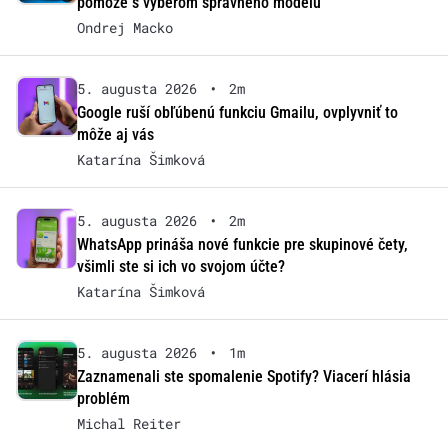
pomôže s výberom správneho modelu
Ondrej Macko
5. augusta 2026
•
2m
Google ruší obľúbenú funkciu Gmailu, ovplyvniť to
môže aj vás
Katarína Šimková
5. augusta 2026
•
2m
WhatsApp prináša nové funkcie pre skupinové čety,
všimli ste si ich vo svojom účte?
Katarína Šimková
5. augusta 2026
•
1m
Zaznamenali ste spomalenie Spotify? Viacerí hlásia
problém
Michal Reiter