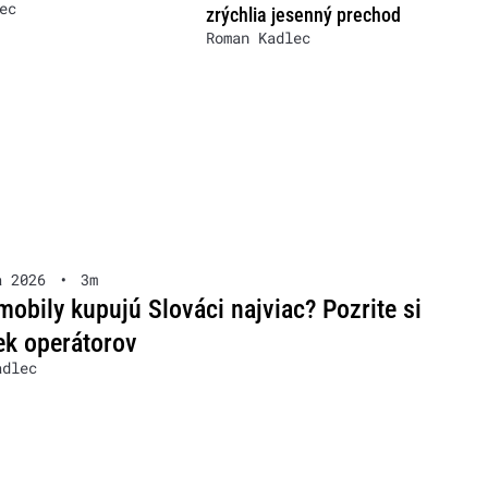
ec
zrýchlia jesenný prechod
Roman Kadlec
a 2026
•
3m
mobily kupujú Slováci najviac? Pozrite si
ek operátorov
adlec