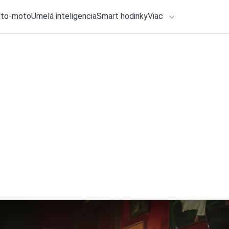
uto-moto
Umelá inteligencia
Smart hodinky
Viac
HLO BY VÁS ZAUJÍMAŤ
lačové správy
7. augusta 2026
•
3m
Dolby Vision 2 pri
ADÁVANIA
tieto TV, zaktualizu
Zadajte frázu pre vyhľadanie
Roman Kadlec