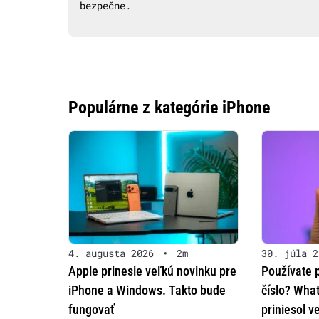
bezpečne.
Populárne z kategórie iPhone
4. augusta 2026
•
2m
30. júla 2
Apple prinesie veľkú novinku pre
Používate 
iPhone a Windows. Takto bude
číslo? Wha
fungovať
priniesol v