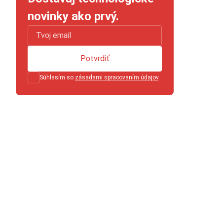
novinky ako prvý.
Potvrdiť
Súhlasím so
zásadami spracovaním údajov
.