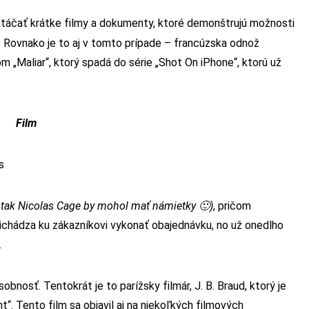
atáčať krátke filmy a dokumenty, ktoré demonštrujú možnosti
. Rovnako je to aj v tomto prípade – francúzska odnož
om „Maliar“, ktorý spadá do série „Shot On iPhone“, ktorú už
Film
s
, tak Nicolas Cage by mohol mať námietky 🙂
)
, pričom
richádza ku zákazníkovi vykonať obajednávku, no už onedlho
.
bnosť. Tentokrát je to parížsky filmár, J. B. Braud, ktorý je
ht“. Tento film sa objavil aj na niekoľkých filmových