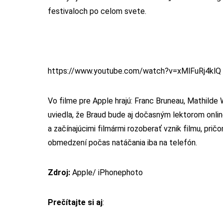
festivaloch po celom svete.
https://www.youtube.com/watch?v=xMlFuRj4klQ
Vo filme pre Apple hrajú: Franc Bruneau, Mathilde 
uviedla, že Braud bude aj dočasným lektorom onli
a začínajúcimi filmármi rozoberať vznik filmu, pri
obmedzení počas natáčania iba na telefón.
Zdroj:
Apple/ iPhonephoto
Prečítajte si aj
: