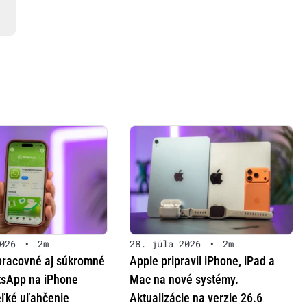
026
•
2m
28. júla 2026
•
2m
pracovné aj súkromné
Apple pripravil iPhone, iPad a
tsApp na iPhone
Mac na nové systémy.
eľké uľahčenie
Aktualizácie na verzie 26.6