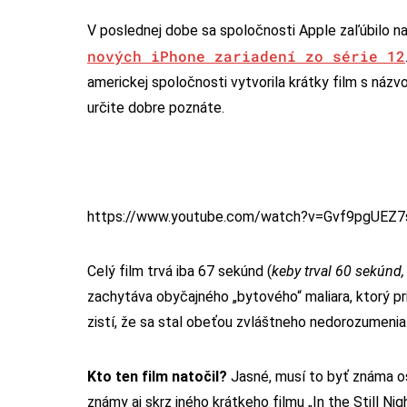
V poslednej dobe sa spoločnosti Apple zaľúbilo n
nových iPhone zariadení zo série 12
americkej spoločnosti vytvorila krátky film s názv
určite dobre poznáte.
https://www.youtube.com/watch?v=Gvf9pgUEZ7
Celý film trvá iba 67 sekúnd (
keby trval 60 sekúnd
zachytáva obyčajného „bytového“ maliara, ktorý p
zistí, že sa stal obeťou zvláštneho nedorozumenia
Kto ten film natočil?
Jasné, musí to byť známa oso
známy aj skrz iného krátkeho filmu „In the Still Nig