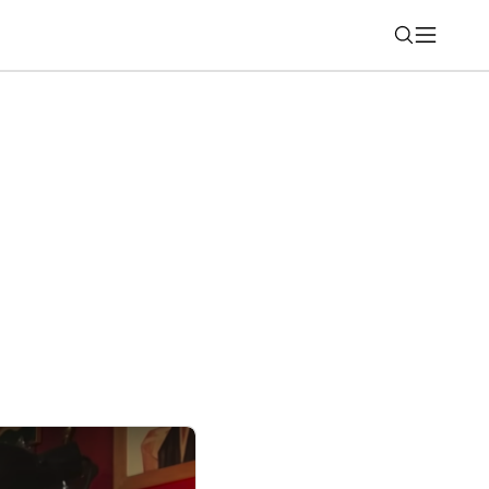
Nájsť
chádza do prvých televízorov. Ak máte
jte ich