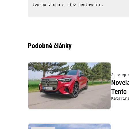
tvorbu videa a tiež cestovanie.
Podobné články
3. augu
Novela
Tento 
Katarín