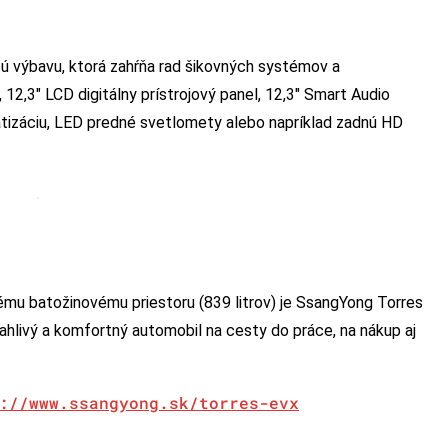
tú výbavu, ktorá zahŕňa rad šikovných systémov a
2,3″ LCD digitálny prístrojový panel, 12,3″ Smart Audio
tizáciu, LED predné svetlomety alebo napríklad zadnú HD
kému batožinovému priestoru (839 litrov) je SsangYong Torres
ľahlivý a komfortný automobil na cesty do práce, na nákup aj
://www.ssangyong.sk/torres-evx