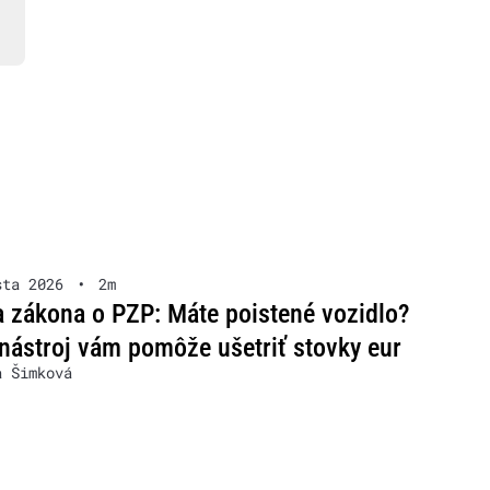
sta 2026
•
2m
 zákona o PZP: Máte poistené vozidlo?
nástroj vám pomôže ušetriť stovky eur
a Šimková