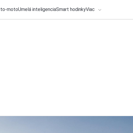
uto-moto
Umelá inteligencia
Smart hodinky
Viac
HLO BY VÁS ZAUJÍMAŤ
lačové správy
24. júla 2026
•
2m
ADÁVANIA
Google prichádza s
stiahnuť
Zadajte frázu pre vyhľadanie
Michal Reiter