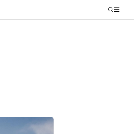
Nájsť
 3D Emoji, ktoré si môžete zadarmo