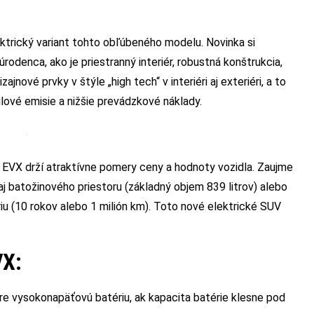
ktrický variant tohto obľúbeného modelu. Novinka si
odenca, ako je priestranný interiér, robustná konštrukcia,
nové prvky v štýle „high tech“ v interiéri aj exteriéri, a to
nulové emisie a nižšie prevádzkové náklady.
EVX drží atraktívne pomery ceny a hodnoty vozidla. Zaujme
 aj batožinového priestoru (základný objem 839 litrov) alebo
u (10 rokov alebo 1 milión km). Toto nové elektrické SUV
VX:
 pre vysokonapäťovú batériu, ak kapacita batérie klesne pod