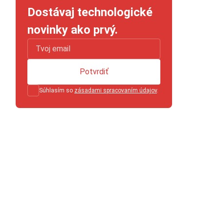
Dostávaj technologické
novinky ako prvý.
Potvrdiť
Súhlasím so
zásadami spracovaním údajov
.