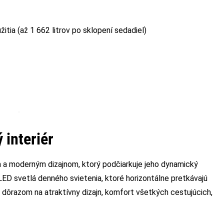
užitia (až 1 662 litrov po sklopení sedadiel)
 interiér
a moderným dizajnom, ktorý podčiarkuje jeho dynamický
LED svetlá denného svietenia, ktoré horizontálne pretkávajú
s dôrazom na atraktívny dizajn, komfort všetkých cestujúcich,