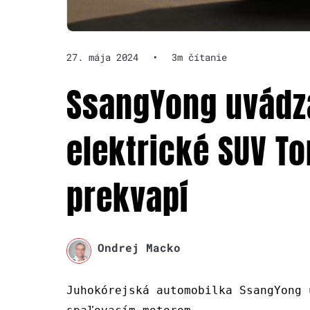
27. mája 2024
•
3m čítanie
SsangYong uvádza
elektrické SUV To
prekvapí
Ondrej Macko
Juhokórejská automobilka SsangYong 