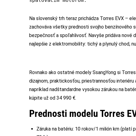
spaľovacím motorom.
Na slovenský trh teraz prichádza Torres EVX – ele
zachováva všetky prednosti svojho benzínového súr
bezpečnosť a spoľahlivosť. Navyše pridáva nové dizaj
najlepšie z elektromobility: tichý a plynulý chod, 
Rovnako ako ostatné modely SsangYong si Torres 
dizajnom, praktickosťou, priestrannosťou interiéru
napríklad nadštandardne vysokou zárukou na batéri
kúpite už od 34 990 €.
Prednosti modelu Torres E
Záruka na batériu: 10 rokov/1 milión km (platí