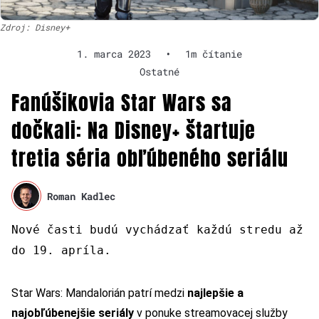
Zdroj: Disney+
1. marca 2023
•
1m čítanie
Ostatné
Fanúšikovia Star Wars sa
dočkali: Na Disney+ štartuje
tretia séria obľúbeného seriálu
Roman Kadlec
Nové časti budú vychádzať každú stredu až
do 19. apríla.
Star Wars: Mandalorián patrí medzi
najlepšie a
najobľúbenejšie seriály
v ponuke streamovacej služby