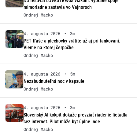
Na festival LOVESTREAM vlakom: vybrané spoje
mimoriadne zastavia vo Vajnoroch
Ondrej Macko
4. augusta 2026
•
3m
PET fľaše a plechovky vrátite už aj pri tankovaní.
Vieme na ktorej čerpačke
Ondrej Macko
4. augusta 2026
•
5m
Nezabudnuteľná noc v kapsule
Ondrej Macko
4. augusta 2026
•
3m
Slovenský AI kokpit dokáže prevziať riadenie lietadla
cez internet. Pilot môže byť úplne inde
Ondrej Macko