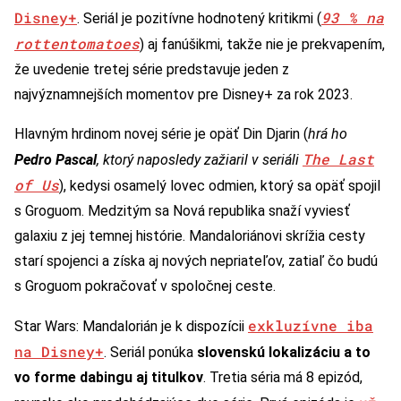
Disney+
93 % na
. Seriál je pozitívne hodnotený kritikmi (
rottentomatoes
) aj fanúšikmi, takže nie je prekvapením,
že uvedenie tretej série predstavuje jeden z
najvýznamnejších momentov pre Disney+ za rok 2023.
Hlavným hrdinom novej série je opäť Din Djarin (
hrá ho
The Last
Pedro Pascal
, ktorý naposledy zažiaril v seriáli
of Us
), kedysi osamelý lovec odmien, ktorý sa opäť spojil
s Groguom. Medzitým sa Nová republika snaží vyviesť
galaxiu z jej temnej histórie. Mandaloriánovi skrížia cesty
starí spojenci a získa aj nových nepriateľov, zatiaľ čo budú
s Groguom pokračovať v spoločnej ceste.
exkluzívne iba
Star Wars: Mandalorián je k dispozícii
na Disney+
. Seriál ponúka
slovenskú lokalizáciu a to
vo forme dabingu aj titulkov
. Tretia séria má 8 epizód,