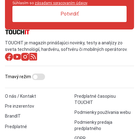
Súhlasím so
zásadami spracovaním údajov
.
Potvrdiť
TOUCHIT je magazín prinášajúci novinky, testy a analýzy zo
sveta technológií, hardvéru, softvéru či mobilných operátorov.
Tmavý režim
O nás / Kontakt
Predplatné časopisu
TOUCHIT
Pre inzerentov
Podmienky používania webu
BrandIT
Podmienky predaja
Predplatné
predplatného
GDPR