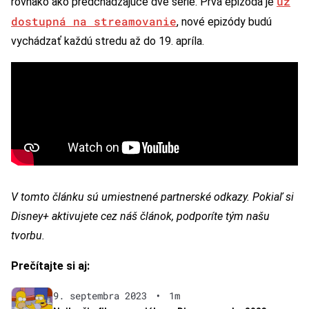
už
rovnako ako predchádzajúce dve série. Prvá epizóda je
dostupná na streamovanie
, nové epizódy budú
vychádzať každú stredu až do 19. apríla.
V tomto článku sú umiestnené partnerské odkazy. Pokiaľ si
Disney+ aktivujete cez náš článok, podporíte tým našu
tvorbu.
Prečítajte si aj:
9. septembra 2023
•
1m