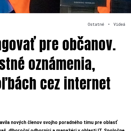
Ostatné
•
Videá
ungovať pre občanov.
estné oznámenia,
oľbách cez internet
vila nových členov svojho poradného tímu pre oblasť
aš, dlhoroční odborníci a manažéri v oblasti IT. Spoločne