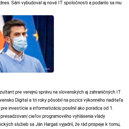
nes. Sám vybudoval aj nové IT spoločnosti a podarilo sa mu
zultant pre verejnú správu na slovenských aj zahraničných IT
nsko.Digital a tri roky pôsobil na pozícii výkonného riaditeľa
e investície a informatizáciu posilnil ako poradca od 1.
 presadzovaní cieľov programového vyhlásenia vlády
ckých služieb sa Ján Hargaš vyjadril, že rád prispeje k tomu,