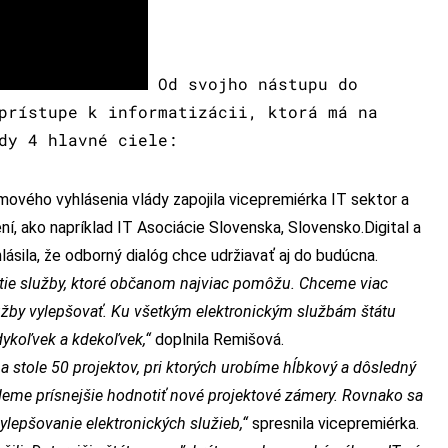
Od svojho nástupu do
prístupe k informatizácii, ktorá má na
dy 4 hlavné ciele:
ového vyhlásenia vlády zapojila vicepremiérka IT sektor a
í, ako napríklad IT Asociácie Slovenska, Slovensko.Digital a
ásila, že odborný dialóg chce udržiavať aj do budúcna.
tie služby, ktoré občanom najviac pomôžu. Chceme viac
služby vylepšovať. Ku všetkým elektronickým službám štátu
dykoľvek a kdekoľvek,“
doplnila Remišová.
 stole 50 projektov, pri ktorých urobíme hĺbkový a dôsledný
deme prísnejšie hodnotiť nové projektové zámery.
Rovnako sa
ylepšovanie elektronických služieb,“
spresnila vicepremiérka.