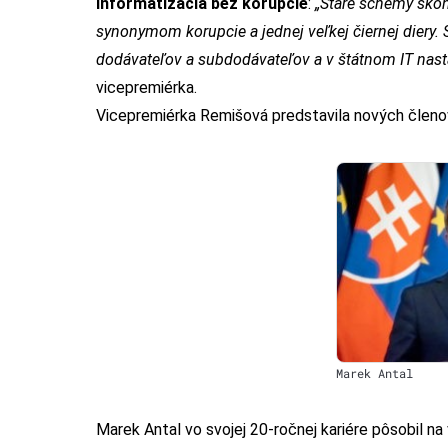
Informatizácia bez korupcie
:
„Staré schémy skon
synonymom korupcie a jednej veľkej čiernej diery.
dodávateľov a subdodávateľov a v štátnom IT nasta
vicepremiérka.
Vicepremiérka Remišová predstavila nových členo
Marek Antal
Marek Antal vo svojej 20-ročnej kariére pôsobil 