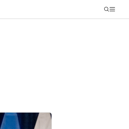
Nájsť
v kinách aj v režime 3D (rebríček 31)