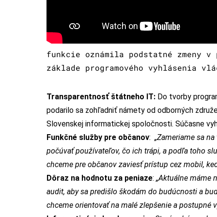
funkcie oznámila podstatné zmeny v 
základe programového vyhlásenia vlá
Transparentnosť štátneho IT:
Do tvorby program
podarilo sa zohľadniť námety od odborných združen
Slovenskej informatickej spoločnosti. Súčasne vyhl
Funkčné služby pre občanov
:
„Zameriame sa na 
počúvať používateľov, čo ich trápi, a podľa toho 
chceme pre občanov zaviesť prístup cez mobil, ke
Dôraz na hodnotu za peniaze
:
„Aktuálne máme na
audit, aby sa predišlo škodám do budúcnosti a bu
chceme orientovať na malé zlepšenie a postupné v