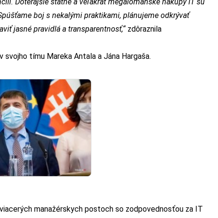
čili. Doterajšie štátne a veľakrát megalomanské nákupy IT sú
 Spúšťame boj s nekalými praktikami, plánujeme odkrývať
viť jasné pravidlá a transparentnosť,“
zdôraznila
v svojho tímu Mareka Antala a Jána Hargaša.
na viacerých manažérskych postoch so zodpovednosťou za IT