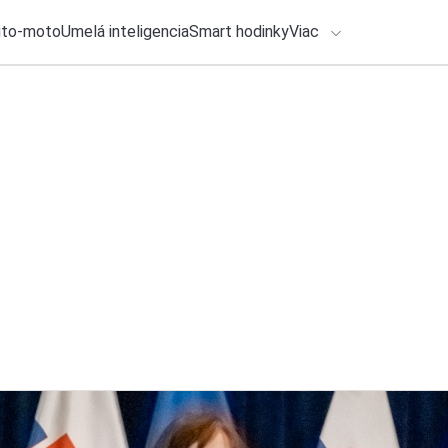
uto-moto
Umelá inteligencia
Smart hodinky
Viac
HLO BY VÁS ZAUJÍMAŤ
lačové správy
5. augusta 2026
•
2m
ADÁVANIA
Nový Spider-man je 
Michal Reiter
Zadajte frázu pre vyhľadanie