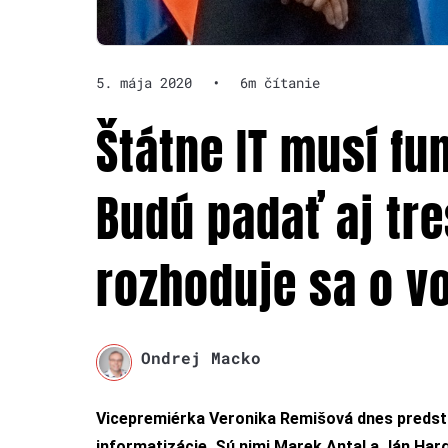
5. mája 2020
•
6m čítanie
Štátne IT musí f
Budú padať aj tr
rozhoduje sa o v
Ondrej Macko
Vicepremiérka Veronika Remišová dnes predsta
informatizácie. Sú nimi Marek Antal a Ján Harg