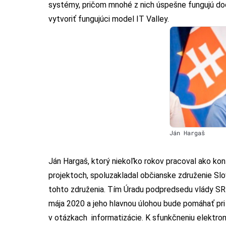
systémy, pričom mnohé z nich úspešne fungujú dod
vytvoriť fungujúci model IT Valley.
Ján Hargaš
Ján Hargaš, ktorý niekoľko rokov pracoval ako kon
projektoch, spoluzakladal občianske združenie Slove
tohto združenia. Tím Úradu podpredsedu vlády SR pr
mája 2020 a jeho hlavnou úlohou bude pomáhať pri
v otázkach informatizácie. K sfunkčneniu elektroni